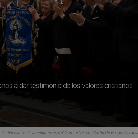
anos a dar testimonio de los valores cristianos
Audiencia Con Los Peluqueros Del Comité De San Martín De Porres © Vati