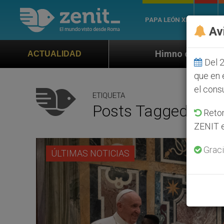
PAPA LEÓN XIV
ROMA
Av
Himno oficial de la Jornada Mundial de 
ACTUALIDAD
Del 2
que en 
el cons
ETIQUETA
Posts Tagged ‘valo
Retom
ZENIT e
Graci
ÚLTIMAS NOTICIAS