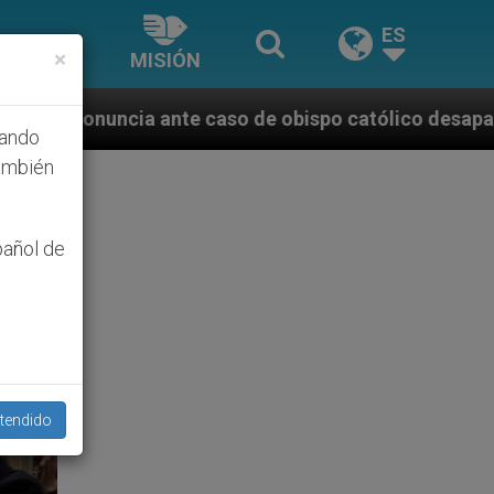
ES
×
MISIÓN
aso de obispo católico desaparecido por la dictadura
hando
ambién
pañol de
tendido