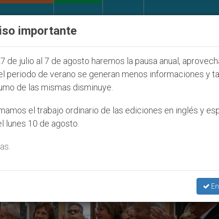
IGLESIA Y MUNDO
DOCUMENTOS
DONATIVOS
iso importante
la Juventud Seúl 2027
ONU se pronuncia ante c
7 de julio al 7 de agosto haremos la pausa anual, aprovec
el periodo de verano se generan menos informaciones y t
umo de las mismas disminuye.
res Cristianos’
amos el trabajo ordinario de las ediciones en inglés y es
l lunes 10 de agosto.
as.
En