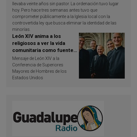
llevaba veinte años sin pastor. La ordenación tuvo lugar
hoy. Pero hace tres semanas antes tuvo que
comprometer públicamente a la Iglesia local con la
controvertida ley que busca eliminar la identidad de las
minorías.
León XIV anima a los
religiosos a ver la vida
comunitaria como fuente
de inspiración y
Mensaje de León XIV a la
santificación
Conferencia de Superiores
Mayores de Hombres de los
Estados Unidos