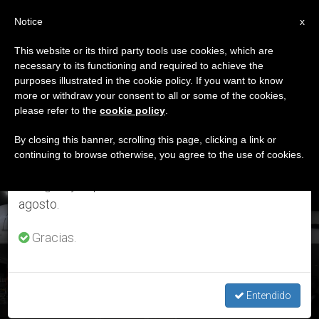
ES
Notice
×
x
Aviso importante
This website or its third party tools use cookies, which are
necessary to its functioning and required to achieve the
Del 27 de julio al 7 de agosto haremos la pausa
ETIQUETA
purposes illustrated in the cookie policy. If you want to know
anual, aprovechando que en el periodo de verano
Posts Tagged ‘viajes
more or withdraw your consent to all or some of the cookies,
please refer to the
cookie policy
.
se generan menos informaciones y también el
Pontificios’
consumo de las mismas disminuye.
By closing this banner, scrolling this page, clicking a link or
continuing to browse otherwise, you agree to the use of cookies.
Retomamos el trabajo ordinario de las ediciones
en inglés y español de ZENIT el lunes 10 de
ÚLTIMAS NOTICIAS
agosto.
Gracias.
Los viajes del Papa en 2019, por Alessandro Gisotti
Entendido
DEC 24, 2019 12:09