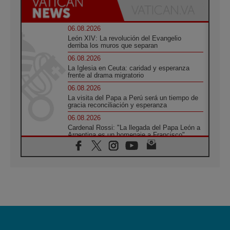
06.08.2026
León XIV: La revolución del Evangelio
derriba los muros que separan
06.08.2026
La Iglesia en Ceuta: caridad y esperanza
frente al drama migratorio
06.08.2026
La visita del Papa a Perú será un tiempo de
gracia reconciliación y esperanza
06.08.2026
Cardenal Rossi: "La llegada del Papa León a
Argentina es un homenaje a Francisco"
06.08.2026
En Asís, León XIV invita a los jóvenes a
«construir la civilización del amor»
05.08.2026
El cardenal Parolin en México: Toda la
sociedad necesita el mensaje del Evangelio
05.08.2026
Santa María la Mayor, Makrickas: La gracia
de Dios desciende sobre el mundo