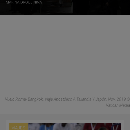
MARINA DROUJININA
Vuelo Roma- Bangkok, Viaje Apostólico A Tailandia Y Japón, Nov. 2019 ©
Vatican Media
VIAJES