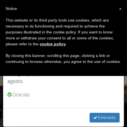
ES
Notice
×
x
Aviso importante
This website or its third party tools use cookies, which are
necessary to its functioning and required to achieve the
Del 27 de julio al 7 de agosto haremos la pausa
ETIQUETA
purposes illustrated in the cookie policy. If you want to know
anual, aprovechando que en el periodo de verano
Posts Tagged ‘Vicaría
more or withdraw your consent to all or some of the cookies,
please refer to the
cookie policy
.
se generan menos informaciones y también el
De Educación’
consumo de las mismas disminuye.
By closing this banner, scrolling this page, clicking a link or
continuing to browse otherwise, you agree to the use of cookies.
Retomamos el trabajo ordinario de las ediciones
en inglés y español de ZENIT el lunes 10 de
ÚLTIMAS NOTICIAS
agosto.
Gracias.
Chile: Celebrados 114 diálogos comunitarios por un país
«justo y digno»
Entendido