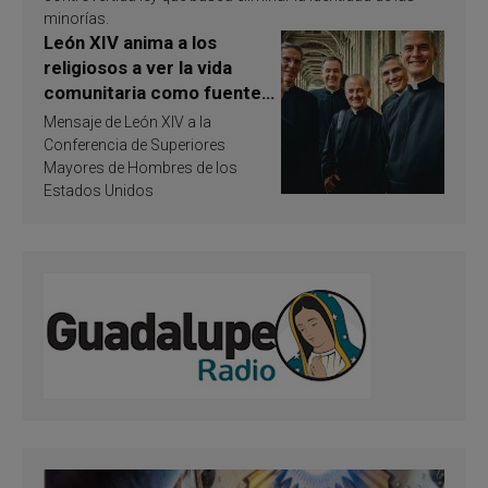
minorías.
León XIV anima a los
religiosos a ver la vida
comunitaria como fuente
de inspiración y
Mensaje de León XIV a la
santificación
Conferencia de Superiores
Mayores de Hombres de los
Estados Unidos