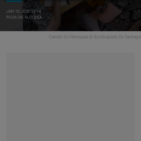
JAN 10, 2020 12:14
ROSA DIE ALCOLEA
Cabildo En Parroquia © Arzobispado De Santiago