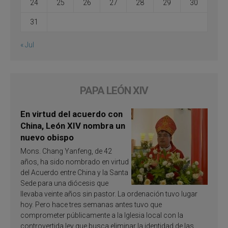
24
25
26
27
28
29
30
31
« Jul
PAPA LEÓN XIV
En virtud del acuerdo con
China, León XIV nombra un
nuevo obispo
Mons. Chang Yanfeng, de 42
años, ha sido nombrado en virtud
del Acuerdo entre China y la Santa
Sede para una diócesis que
llevaba veinte años sin pastor. La ordenación tuvo lugar
hoy. Pero hace tres semanas antes tuvo que
comprometer públicamente a la Iglesia local con la
controvertida ley que busca eliminar la identidad de las