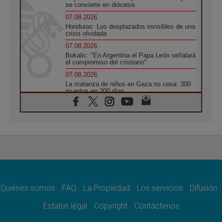
se convierte en diócesis
07.08.2026
Honduras: Los desplazados invisibles de una
crisis olvidada
07.08.2026
Bokalic: "En Argentina el Papa León señalará
el compromiso del cristiano"
07.08.2026
La matanza de niños en Gaza no cesa: 300
muertos en 300 días
07.08.2026
Tagle: La guerra desfigura el mundo, solo la
revelación de Dios lo transfigura
07.08.2026
Presentada la Trienal de Arte de las
Universidades Católicas: «Exercises in
Empathy»
07.08.2026
Fortunatus Nwachukwu: la comunicación
como misión al servicio del Evangelio
Quiénes somos
FAQ
La Propiedad
Los servicios
Difusión
07.08.2026
Estatus legal
Copyright
Contáctenos
SIGNIS 2026, dar voz a las religiosas en el
espacio público