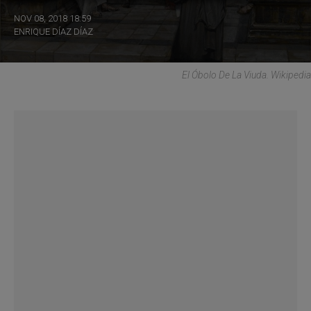
NOV 08, 2018 18:59
ENRIQUE DÍAZ DÍAZ
El Óbolo De La Viuda. Wikipedia