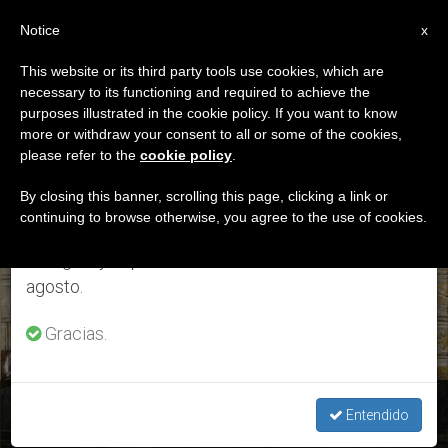
ES
Notice
×
x
Aviso importante
This website or its third party tools use cookies, which are
necessary to its functioning and required to achieve the
Del 27 de julio al 7 de agosto haremos la pausa
ETIQUETA
purposes illustrated in the cookie policy. If you want to know
anual, aprovechando que en el periodo de verano
Posts Tagged ‘viuda
more or withdraw your consent to all or some of the cookies,
please refer to the
cookie policy
.
se generan menos informaciones y también el
Pobre’
consumo de las mismas disminuye.
By closing this banner, scrolling this page, clicking a link or
continuing to browse otherwise, you agree to the use of cookies.
Retomamos el trabajo ordinario de las ediciones
en inglés y español de ZENIT el lunes 10 de
ÚLTIMAS NOTICIAS
agosto.
Gracias.
Mons. Enrique Díaz Díaz: "Generosidad pura"
Entendido