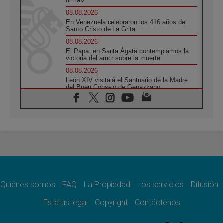
firma»
08.08.2026
En Venezuela celebraron los 416 años del
Santo Cristo de La Grita
08.08.2026
El Papa: en Santa Ágata contemplamos la
victoria del amor sobre la muerte
08.08.2026
León XIV visitará el Santuario de la Madre
del Buen Consejo de Genazzano
07.08.2026
Filipinas: el Vicariato Apostólico de Calapán
se convierte en diócesis
07.08.2026
Honduras: Los desplazados invisibles de una
crisis olvidada
07.08.2026
Bokalic: "En Argentina el Papa León señalará
el compromiso del cristiano"
Quiénes somos
FAQ
La Propiedad
Los servicios
Difusión
07.08.2026
La matanza de niños en Gaza no cesa: 300
Estatus legal
Copyright
Contáctenos
muertos en 300 días
07.08.2026