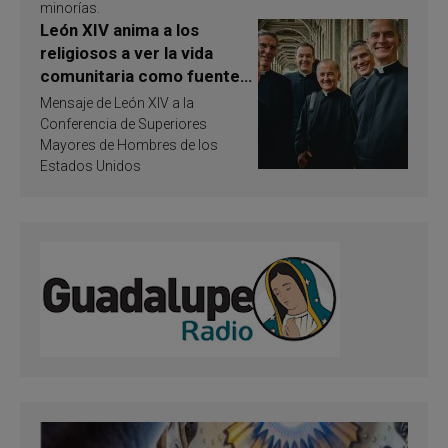
minorías.
León XIV anima a los
religiosos a ver la vida
comunitaria como fuente
de inspiración y
Mensaje de León XIV a la
santificación
Conferencia de Superiores
Mayores de Hombres de los
Estados Unidos