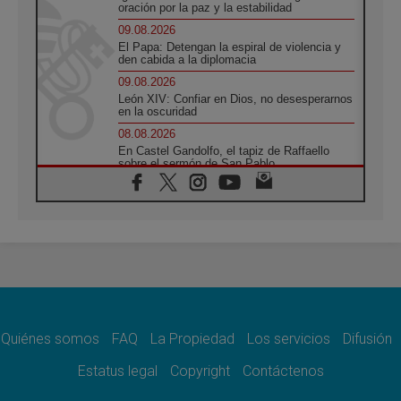
oración por la paz y la estabilidad
09.08.2026
El Papa: Detengan la espiral de violencia y
den cabida a la diplomacia
09.08.2026
León XIV: Confiar en Dios, no desesperarnos
en la oscuridad
08.08.2026
En Castel Gandolfo, el tapiz de Raffaello
sobre el sermón de San Pablo
08.08.2026
En Colombia, «la paz no se compra con una
firma»
08.08.2026
En Venezuela celebraron los 416 años del
Santo Cristo de La Grita
08.08.2026
El Papa: en Santa Ágata contemplamos la
victoria del amor sobre la muerte
Quiénes somos
FAQ
La Propiedad
Los servicios
Difusión
08.08.2026
León XIV visitará el Santuario de la Madre
Estatus legal
Copyright
Contáctenos
del Buen Consejo de Genazzano
07.08.2026