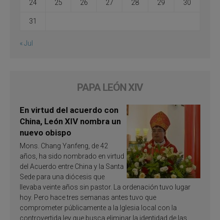
24
25
26
27
28
29
30
31
« Jul
PAPA LEÓN XIV
En virtud del acuerdo con
China, León XIV nombra un
nuevo obispo
Mons. Chang Yanfeng, de 42
años, ha sido nombrado en virtud
del Acuerdo entre China y la Santa
Sede para una diócesis que
llevaba veinte años sin pastor. La ordenación tuvo lugar
hoy. Pero hace tres semanas antes tuvo que
comprometer públicamente a la Iglesia local con la
controvertida ley que busca eliminar la identidad de las