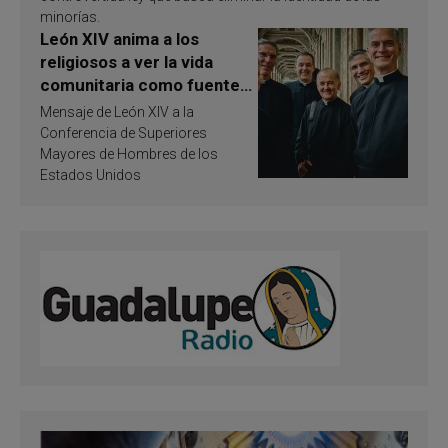
minorías.
León XIV anima a los
religiosos a ver la vida
comunitaria como fuente
de inspiración y
Mensaje de León XIV a la
santificación
Conferencia de Superiores
Mayores de Hombres de los
Estados Unidos