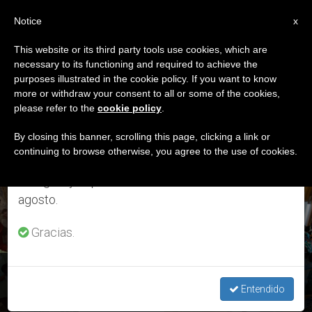
ES
Notice
×
x
Aviso importante
This website or its third party tools use cookies, which are
necessary to its functioning and required to achieve the
Del 27 de julio al 7 de agosto haremos la pausa
ETIQUETA
purposes illustrated in the cookie policy. If you want to know
anual, aprovechando que en el periodo de verano
Posts Tagged ‘viudas
more or withdraw your consent to all or some of the cookies,
please refer to the
cookie policy
.
se generan menos informaciones y también el
Consagradas’
consumo de las mismas disminuye.
By closing this banner, scrolling this page, clicking a link or
continuing to browse otherwise, you agree to the use of cookies.
Retomamos el trabajo ordinario de las ediciones
en inglés y español de ZENIT el lunes 10 de
ÚLTIMAS NOTICIAS
agosto.
Gracias.
Viudas consagradas: Testimonio del amor misericordioso
de Dios
Entendido