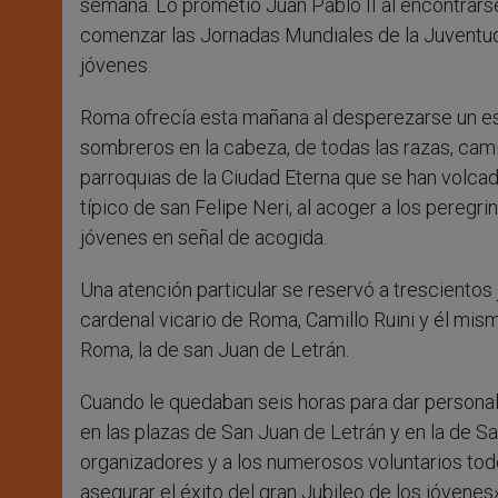
semana. Lo prometió Juan Pablo II al encontrars
comenzar las Jornadas Mundiales de la Juventud 
jóvenes.
Roma ofrecía esta mañana al desperezarse un es
sombreros en la cabeza, de todas las razas, cami
parroquias de la Ciudad Eterna que se han volcad
típico de san Felipe Neri, al acoger a los peregr
jóvenes en señal de acogida.
Una atención particular se reservó a trescientos
cardenal vicario de Roma, Camillo Ruini y él mism
Roma, la de san Juan de Letrán.
Cuando le quedaban seis horas para dar persona
en las plazas de San Juan de Letrán y en la de S
organizadores y a los numerosos voluntarios todo
asegurar el éxito del gran Jubileo de los jóvenes»