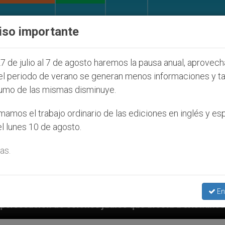
IGLESIA Y MUNDO
DOCUMENTOS
DONATIVOS
iso importante
7 de julio al 7 de agosto haremos la pausa anual, aprovec
el periodo de verano se generan menos informaciones y t
umo de las mismas disminuye.
amos el trabajo ordinario de las ediciones en inglés y es
l lunes 10 de agosto.
as.
En
judíos que afecta a cristianos (y no sólo) en Tierra 