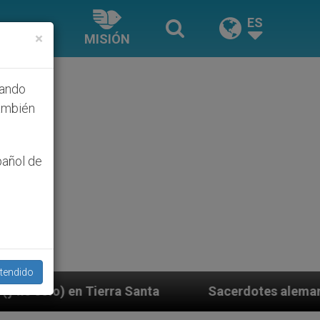
ES
×
MISIÓN
hando
ambién
pañol de
tendido
Santa
Sacerdotes alemanes fieles al Papa contes