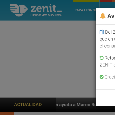
PAPA LEÓN XIV
ROMA
Av
Del 2
que en 
el cons
Retom
ZENIT e
Graci
iden ayuda a Marco Rubio ante persecución de colonos 
ACTUALIDAD