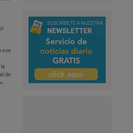
el
n ese
 la
al de
».