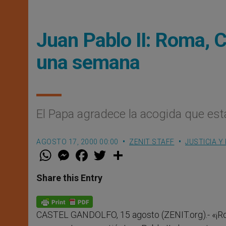
Juan Pablo II: Roma, C
una semana
El Papa agradece la acogida que está
AGOSTO 17, 2000 00:00
ZENIT STAFF
JUSTICIA Y
W
M
F
T
S
h
e
a
w
h
a
s
c
i
a
t
s
e
t
r
Share this Entry
s
e
b
t
e
A
n
o
e
p
g
o
r
p
e
k
CASTEL GANDOLFO, 15 agosto (ZENIT.org).- «¡Roma
r