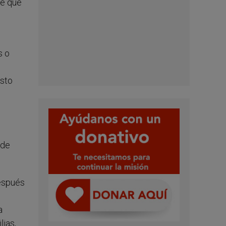
de que
s o
esto
 de
después
a
lias,