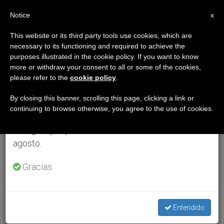
ES
Notice
×
x
Aviso importante
This website or its third party tools use cookies, which are
necessary to its functioning and required to achieve the
Del 27 de julio al 7 de agosto haremos la pausa
purposes illustrated in the cookie policy. If you want to know
anual, aprovechando que en el periodo de verano
more or withdraw your consent to all or some of the cookies,
please refer to the
cookie policy
.
se generan menos informaciones y también el
consumo de las mismas disminuye.
By closing this banner, scrolling this page, clicking a link or
continuing to browse otherwise, you agree to the use of cookies.
Retomamos el trabajo ordinario de las ediciones
en inglés y español de ZENIT el lunes 10 de
agosto.
Gracias.
Entendido