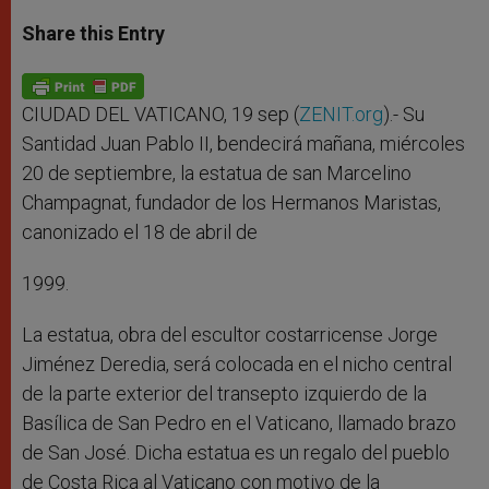
a
s
c
i
a
t
s
e
t
r
Share this Entry
s
e
b
t
e
A
n
o
e
p
g
o
r
p
e
k
r
CIUDAD DEL VATICANO, 19 sep (
ZENIT.org
).- Su
Santidad Juan Pablo II, bendecirá mañana, miércoles
20 de septiembre, la estatua de san Marcelino
Champagnat, fundador de los Hermanos Maristas,
canonizado el 18 de abril de
1999.
La estatua, obra del escultor costarricense Jorge
Jiménez Deredia, será colocada en el nicho central
de la parte exterior del transepto izquierdo de la
Basílica de San Pedro en el Vaticano, llamado brazo
de San José. Dicha estatua es un regalo del pueblo
de Costa Rica al Vaticano con motivo de la