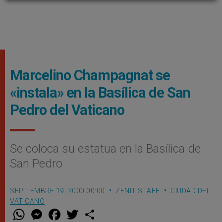
Marcelino Champagnat se
«instala» en la Basílica de San
Pedro del Vaticano
Se coloca su estatua en la Basílica de
San Pedro
SEPTIEMBRE 19, 2000 00:00
ZENIT STAFF
CIUDAD DEL
VATICANO
W
M
F
T
S
h
e
a
w
h