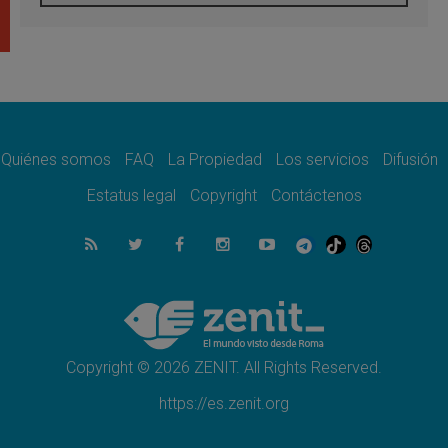
León XIV visitará el Santuario de la Madre
del Buen Consejo de Genazzano
07.08.2026
Filipinas: el Vicariato Apostólico de Calapán
se convierte en diócesis
07.08.2026
Honduras: Los desplazados invisibles de una
crisis olvidada
Quiénes somos
FAQ
La Propiedad
Los servicios
Difusión
07.08.2026
Bokalic: "En Argentina el Papa León señalará
Estatus legal
Copyright
Contáctenos
el compromiso del cristiano"
07.08.2026
La matanza de niños en Gaza no cesa: 300
muertos en 300 días
07.08.2026
Tagle: La guerra desfigura el mundo, solo la
revelación de Dios lo transfigura
Copyright © 2026 ZENIT. All Rights Reserved.
https://es.zenit.org