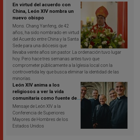
En virtud del acuerdo con
China, León XIV nombra un
nuevo obispo
Mons. Chang Yanfeng, de 42
años, ha sido nombrado en virtud
del Acuerdo entre China y la Santa
Sede para una diócesis que
llevaba veinte años sin pastor. La ordenación tuvo lugar
hoy. Pero hace tres semanas antes tuvo que
comprometer públicamente a la Iglesia local con la
controvertida ley que busca eliminar la identidad de las
minorías.
León XIV anima a los
religiosos a ver la vida
comunitaria como fuente de
inspiración y santificación
Mensaje de León XIV a la
Conferencia de Superiores
Mayores de Hombres de los
Estados Unidos