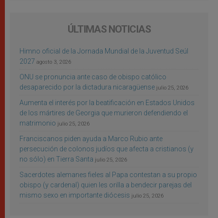
ÚLTIMAS NOTICIAS
Himno oficial de la Jornada Mundial de la Juventud Seúl
2027
agosto 3, 2026
ONU se pronuncia ante caso de obispo católico
desaparecido por la dictadura nicaragüense
julio 25, 2026
Aumenta el interés por la beatificación en Estados Unidos
de los mártires de Georgia que murieron defendiendo el
matrimonio
julio 25, 2026
Franciscanos piden ayuda a Marco Rubio ante
persecución de colonos judíos que afecta a cristianos (y
no sólo) en Tierra Santa
julio 25, 2026
Sacerdotes alemanes fieles al Papa contestan a su propio
obispo (y cardenal) quien les orilla a bendecir parejas del
mismo sexo en importante diócesis
julio 25, 2026