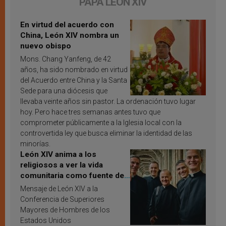
PAPA LEÓN XIV
En virtud del acuerdo con
China, León XIV nombra un
nuevo obispo
Mons. Chang Yanfeng, de 42
años, ha sido nombrado en virtud
del Acuerdo entre China y la Santa
Sede para una diócesis que
llevaba veinte años sin pastor. La ordenación tuvo lugar
hoy. Pero hace tres semanas antes tuvo que
comprometer públicamente a la Iglesia local con la
controvertida ley que busca eliminar la identidad de las
minorías.
León XIV anima a los
religiosos a ver la vida
comunitaria como fuente de
inspiración y santificación
Mensaje de León XIV a la
Conferencia de Superiores
Mayores de Hombres de los
Estados Unidos