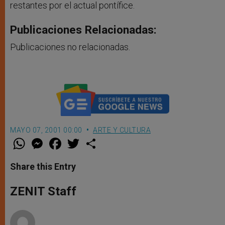
restantes por el actual pontífice.
Publicaciones Relacionadas:
Publicaciones no relacionadas.
MAYO 07, 2001 00:00
ARTE Y CULTURA
W
M
F
T
S
h
e
a
w
h
a
s
c
i
a
t
s
e
t
r
Share this Entry
s
e
b
t
e
A
n
o
e
p
g
o
r
ZENIT Staff
p
e
k
r