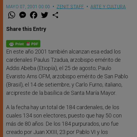
MAYO 07, 2001 00:00
ZENIT STAFF
ARTE Y CULTURA
W
M
F
T
S
h
e
a
w
h
a
s
c
i
a
t
s
e
t
r
Share this Entry
s
e
b
t
e
A
n
o
e
p
g
o
r
p
e
k
r
En este año 2001 también alcanzan esa edad los
cardenales Paulus Tzadua, arzobispo emérito de
Addis Abeba (Etiopía), el 25 de agosto; Paulo
Evaristo Arns OFM, arzobispo emérito de San Pablo
(Brasil), el 14 de setiembre; y Carlo Furno, italiano,
arcipreste de la basílica de Santa María Mayor.
A la fecha hay un total de 184 cardenales, de los
cuales 134 son electores, puesto que hay 50 con
más de 80 años. De los 184 purpurados, uno fue
creado por Juan XXIII, 23 por Pablo VI y los