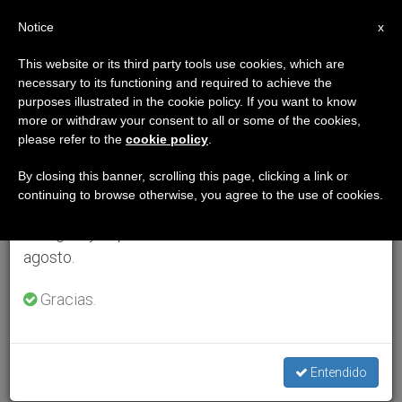
ES
Notice
×
x
Aviso importante
This website or its third party tools use cookies, which are
necessary to its functioning and required to achieve the
Del 27 de julio al 7 de agosto haremos la pausa
purposes illustrated in the cookie policy. If you want to know
anual, aprovechando que en el periodo de verano
more or withdraw your consent to all or some of the cookies,
please refer to the
cookie policy
.
se generan menos informaciones y también el
consumo de las mismas disminuye.
By closing this banner, scrolling this page, clicking a link or
continuing to browse otherwise, you agree to the use of cookies.
Retomamos el trabajo ordinario de las ediciones
en inglés y español de ZENIT el lunes 10 de
agosto.
Gracias.
Entendido