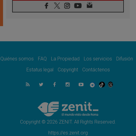
07.08.2026
Tagle: La guerra desfigura el mundo, solo la
revelación de Dios lo transfigura
07.08.2026
Presentada la Trienal de Arte de las
Universidades Católicas: «Exercises in
Empathy»
07.08.2026
Fortunatus Nwachukwu: la comunicación
como misión al servicio del Evangelio
Quiénes somos
FAQ
La Propiedad
Los servicios
Difusión
07.08.2026
Estatus legal
Copyright
Contáctenos
SIGNIS 2026, dar voz a las religiosas en el
espacio público
07.08.2026
Lanzan un proyecto de empoderamiento
digital para mujeres líderes en África
07.08.2026
Programa oficial del Viaje Apostólico del
Papa León XIV a Francia
Copyright © 2026 ZENIT. All Rights Reserved.
https://es.zenit.org