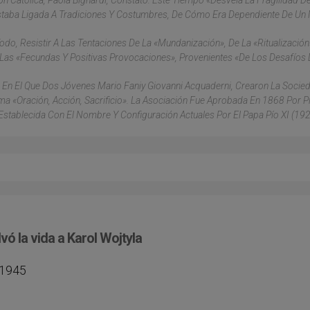
ión Católica, Paola Bignardi, Constató: Este Tiempo «desvela La Fragilidad D
aba Ligada A Tradiciones Y Costumbres, De Cómo Era Dependiente De Un
Todo, Resistir A Las Tentaciones De La «mundanización», De La «ritualización
Las «fecundas Y Positivas Provocaciones», Provenientes «de Los Desafíos 
o En El Que Dos Jóvenes Mario Faniy Giovanni Acquaderni, Crearon La Socie
 «Oración, Acción, Sacrificio». La Asociación Fue Aprobada En 1868 Por Pí
Establecida Con El Nombre Y Configuración Actuales Por El Papa Pío XI (19
vó la vida a Karol Wojtyla
 1945