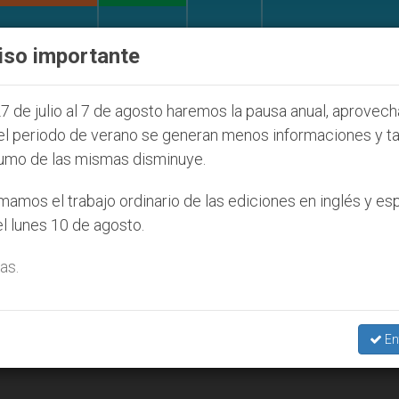
IGLESIA Y MUNDO
DOCUMENTOS
DONATIVOS
iso importante
l de la Juventud Seúl 2027
ONU se pronuncia an
7 de julio al 7 de agosto haremos la pausa anual, aprovec
el periodo de verano se generan menos informaciones y t
umo de las mismas disminuye.
amos el trabajo ordinario de las ediciones en inglés y es
l lunes 10 de agosto.
as.
En