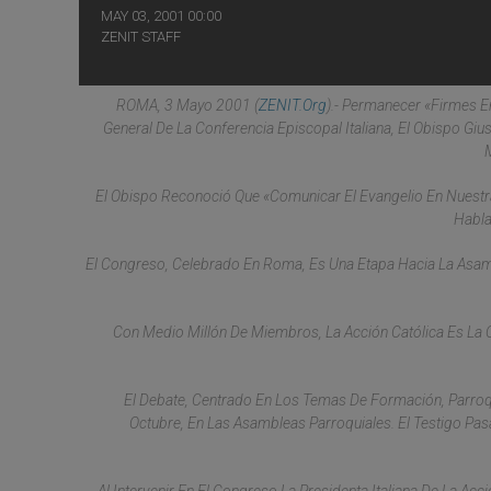
MAY 03, 2001 00:00
ZENIT STAFF
ROMA, 3 Mayo 2001 (
ZENIT.org
).- Permanecer «firmes E
General De La Conferencia Episcopal Italiana, El Obispo Gius
El Obispo Reconoció Que «comunicar El Evangelio En Nuestra
Habla
El Congreso, Celebrado En Roma, Es Una Etapa Hacia La Asambl
Con Medio Millón De Miembros, La Acción Católica Es La 
El Debate, Centrado En Los Temas De Formación, Parroqu
Octubre, En Las Asambleas Parroquiales. El Testigo Pa