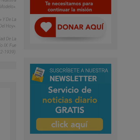
e Nuestra
 Modelo».
» Y De La
Del Hoy».
dad De La
o IX. Fue
22-1939).