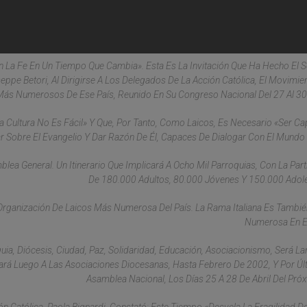
n La Fe En Un Tiempo Que Cambia». Esta Es La Invitación Que Ha Hecho El S
eppe Betori, Al Dirigirse A Los Delegados De La Acción Católica, El Movimien
Más Numerosos De Ese País, Reunido En Su Congreso Nacional Del 27 Al 30 
 Cultura No Es Fácil» Y Que, Por Tanto, Como Laicos, Es Necesario «ser C
r Sobre El Evangelio Y Dar Razón De Él, Capaces De Dialogar Con El Mundo
ea General. Un Itinerario Que Implicará A Ocho Mil Parroquias, Con La Part
De 180.000 Adultos, 80.000 Jóvenes Y 150.000 Adol
Organización De Laicos Más Numerosa Del País. La Rama Italiana Es Tambi
Numerosa En E
ia, Diócesis, Ciudad, Paz, Solidaridad, Educación, Asociacionismo, Será L
sará Luego A Las Asociaciones Diocesanas, Hasta Febrero De 2002, Y Por Úl
Asamblea Nacional, Los Días 25 A 28 De Abril Del Pró