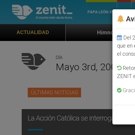
PAPA LEÓN XIV
ROMA
Av
Himno oficial de la Jornada Mundia
ACTUALIDAD
Del 2
que en 
el cons
DÍA
Mayo 3rd, 2001
Retom
ZENIT e
Graci
ÚLTIMAS NOTICIAS
La Acción Católica se interroga