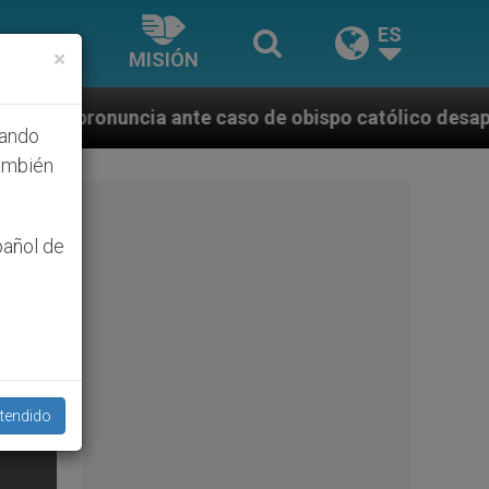
ES
×
MISIÓN
te caso de obispo católico desaparecido por la dicta
hando
ambién
pañol de
tendido