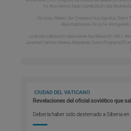
Al Intervenir En El Congreso La Presidenta Italiana De La Acc
Fe. Nos Hemos Dado Cuenta De En Qué Medida Est
Por Esto, Añadió, Ser Cristianos Hoy Significa, Sobre 
«burocratización» De La Fe, Recogiendo 
La Acción Católica En Italia Hunde Sus Raíces En 1867, Añ
Juventud Católica Italiana, Adoptando Como Programa El Lema
CIUDAD DEL VATICANO
Revelaciones del oficial soviético que sal
Debería haber sido desterrado a Siberia en