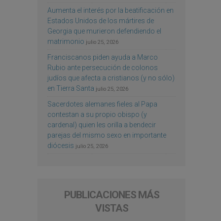
Aumenta el interés por la beatificación en
Estados Unidos de los mártires de
Georgia que murieron defendiendo el
matrimonio
julio 25, 2026
Franciscanos piden ayuda a Marco
Rubio ante persecución de colonos
judíos que afecta a cristianos (y no sólo)
en Tierra Santa
julio 25, 2026
Sacerdotes alemanes fieles al Papa
contestan a su propio obispo (y
cardenal) quien les orilla a bendecir
parejas del mismo sexo en importante
diócesis
julio 25, 2026
PUBLICACIONES MÁS
VISTAS