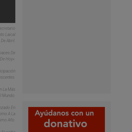
ecretario
to Laical
De Abril.
apaces De
 De Hoy».
icipación
escentes.
én La Más
l Mundo.
anzado En
timo A La
ximo Año.