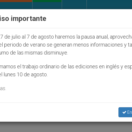
IGLESIA Y MUNDO
DOCUMENTOS
DONATIVOS
iso importante
s judíos que afecta a cristianos (y no sólo) en Tierr
7 de julio al 7 de agosto haremos la pausa anual, aprovec
el periodo de verano se generan menos informaciones y t
umo de las mismas disminuye.
ersitarios: el demonio exis
amos el trabajo ordinario de las ediciones en inglés y es
l lunes 10 de agosto.
as.
.- En un abarrotado salón de conferencias, e
có el miércoles a los alumnos del Centro
En
en Pozuelo de Alarcón (Madrid), su función 
.