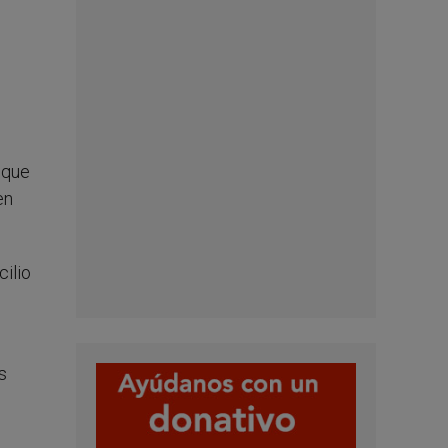
 que
en
cilio
s