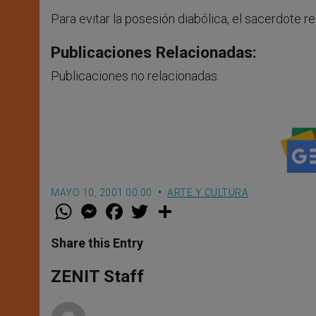
Para evitar la posesión diabólica, el sacerdote re
Publicaciones Relacionadas:
Publicaciones no relacionadas.
MAYO 10, 2001 00:00
ARTE Y CULTURA
W
M
F
T
S
h
e
a
w
h
a
s
c
i
a
t
s
e
t
r
Share this Entry
s
e
b
t
e
A
n
o
e
p
g
o
r
ZENIT Staff
p
e
k
r