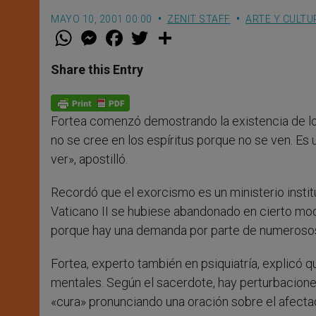
MAYO 10, 2001 00:00
ZENIT STAFF
ARTE Y CULTU
W
M
F
T
S
h
e
a
w
h
a
s
c
i
a
t
s
e
t
r
Share this Entry
s
e
b
t
e
A
n
o
e
p
g
o
r
p
e
k
Fortea comenzó demostrando la existencia de los
r
no se cree en los espíritus porque no se ven. Es 
ver», apostilló.
Recordó que el exorcismo es un ministerio institu
Vaticano II se hubiese abandonado en cierto mod
porque hay una demanda por parte de numerosos f
Fortea, experto también en psiquiatría, explicó
mentales. Según el sacerdote, hay perturbacione
«cura» pronunciando una oración sobre el afecta