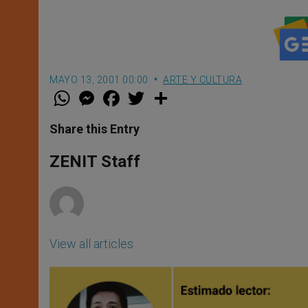
MAYO 13, 2001 00:00
ARTE Y CULTURA
W
M
F
T
S
h
e
a
w
h
a
s
c
i
a
t
s
e
t
r
Share this Entry
s
e
b
t
e
A
n
o
e
p
g
o
r
ZENIT Staff
p
e
k
r
View all articles