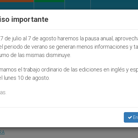
IGLESIA Y MUNDO
DOCUMENTOS
DONATIVOS
iso importante
 (y no sólo) en Tierra Santa
Sacerdotes aleman
7 de julio al 7 de agosto haremos la pausa anual, aprovec
el periodo de verano se generan menos informaciones y t
umo de las mismas disminuye.
uguesa sobre medios de
amos el trabajo ordinario de las ediciones en inglés y es
l lunes 10 de agosto.
as.
metida en la nueva evangelización
En
RA