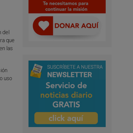
n del
ara que
en las
ción
do uso