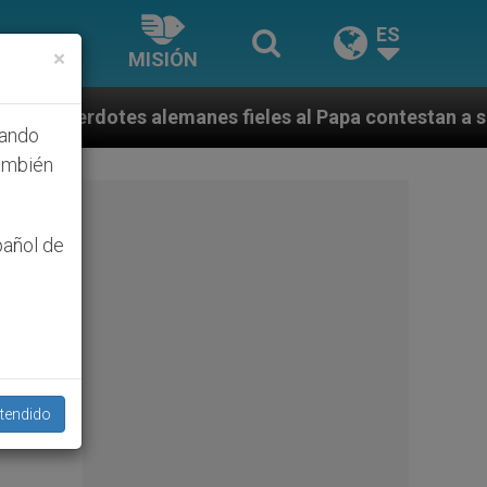
ES
×
MISIÓN
es fieles al Papa contestan a su propio obispo (y card
hando
ambién
pañol de
tendido