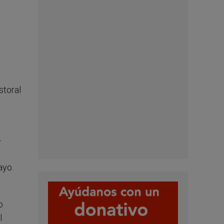
storal
-
ayo.
o
l