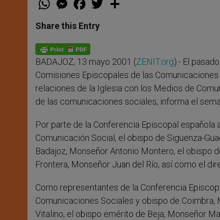
h
e
a
w
h
a
s
c
i
a
t
s
e
t
r
Share this Entry
s
e
b
t
e
A
n
o
e
p
g
o
r
p
e
k
BADAJOZ, 13 mayo 2001 (
ZENIT.org
).- El pasad
r
Comisiones Episcopales de las Comunicaciones S
relaciones de la Iglesia con los Medios de Comun
de las comunicaciones sociales, informa el sem
Por parte de la Conferencia Episcopal española 
Comunicación Social, el obispo de Sigüenza-Gua
Badajoz, Monseñor Antonio Montero, el obispo 
Frontera, Monseñor Juan del Río, así como el dir
Como representantes de la Conferencia Episcopal
Comunicaciones Sociales y obispo de Coimbra, M
Vitalino; el obispo emérito de Beja, Monseñor Ma