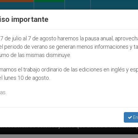
IGLESIA Y MUNDO
DOCUMENTOS
DONATIVOS
iso importante
7 de julio al 7 de agosto haremos la pausa anual, aprovec
el periodo de verano se generan menos informaciones y t
umo de las mismas disminuye.
amos el trabajo ordinario de las ediciones en inglés y es
l lunes 10 de agosto.
as.
En
udíos que afecta a cristianos (y no sólo) en Tierra S