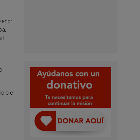
nseñor
pa,
el
a
o o el