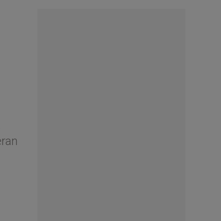
s
eran