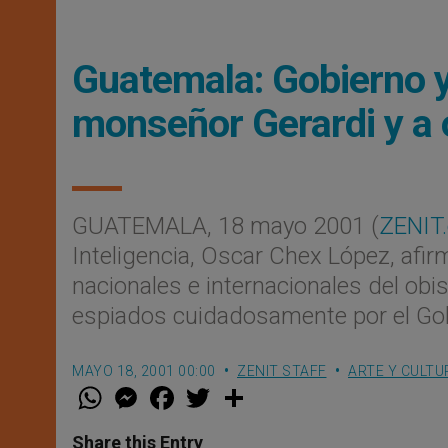
Guatemala: Gobierno y
monseñor Gerardi y a 
GUATEMALA, 18 mayo 2001 (
ZENIT.
Inteligencia, Oscar Chex López, afir
nacionales e internacionales del obis
espiados cuidadosamente por el Gobi
MAYO 18, 2001 00:00
ZENIT STAFF
ARTE Y CULTU
W
M
F
T
S
h
e
a
w
h
a
s
c
i
a
t
s
e
t
r
Share this Entry