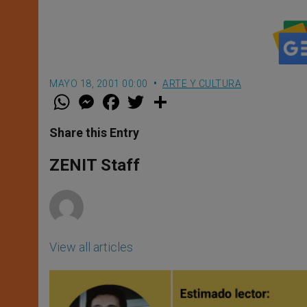
MAYO 18, 2001 00:00
ARTE Y CULTURA
W
M
F
T
S
h
e
a
w
h
a
s
c
i
a
t
s
e
t
r
Share this Entry
s
e
b
t
e
A
n
o
e
p
g
o
r
ZENIT Staff
p
e
k
r
View all articles