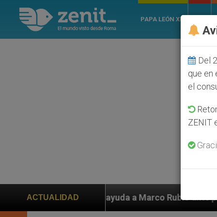
PAPA LEÓN XIV
ROMA
Av
Del 2
que en 
el cons
Retom
ZENIT e
Graci
den ayuda a Marco Rubio ante persecución de colonos j
ACTUALIDAD