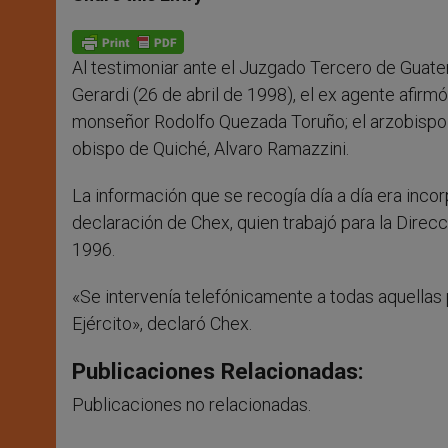
s
e
b
t
e
A
n
o
e
p
g
o
r
p
e
k
Al testimoniar ante el Juzgado Tercero de Guate
r
Gerardi (26 de abril de 1998), el ex agente afir
monseñor Rodolfo Quezada Toruño; el arzobispo 
obispo de Quiché, Alvaro Ramazzini.
La información que se recogía día a día era incor
declaración de Chex, quien trabajó para la Dire
1996.
«Se intervenía telefónicamente a todas aquellas
Ejército», declaró Chex.
Publicaciones Relacionadas:
Publicaciones no relacionadas.