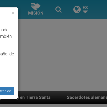
ES
×
MISIÓN
hando
ambién
pañol de
tendido
anta
Sacerdotes alemanes fieles al Papa contest