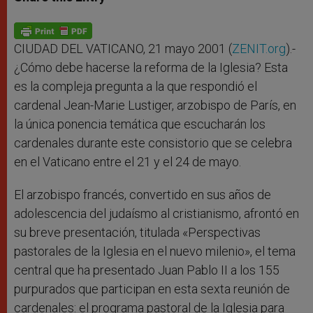
s
e
b
t
e
A
n
o
e
p
g
o
r
p
e
k
r
CIUDAD DEL VATICANO, 21 mayo 2001 (
ZENIT.org
).-
¿Cómo debe hacerse la reforma de la Iglesia? Esta
es la compleja pregunta a la que respondió el
cardenal Jean-Marie Lustiger, arzobispo de París, en
la única ponencia temática que escucharán los
cardenales durante este consistorio que se celebra
en el Vaticano entre el 21 y el 24 de mayo.
El arzobispo francés, convertido en sus años de
adolescencia del judaísmo al cristianismo, afrontó en
su breve presentación, titulada «Perspectivas
pastorales de la Iglesia en el nuevo milenio», el tema
central que ha presentado Juan Pablo II a los 155
purpurados que participan en esta sexta reunión de
cardenales: el programa pastoral de la Iglesia para