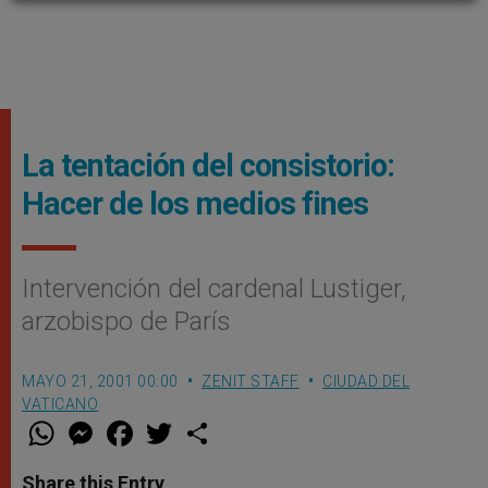
La tentación del consistorio:
Hacer de los medios fines
Intervención del cardenal Lustiger,
arzobispo de París
MAYO 21, 2001 00:00
ZENIT STAFF
CIUDAD DEL
VATICANO
W
M
F
T
S
h
e
a
w
h
a
s
c
i
a
t
s
e
t
r
Share this Entry