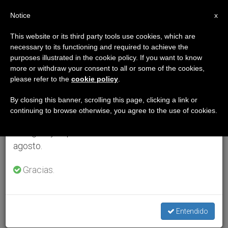
ES
Notice
×
x
Aviso importante
This website or its third party tools use cookies, which are
necessary to its functioning and required to achieve the
Del 27 de julio al 7 de agosto haremos la pausa
purposes illustrated in the cookie policy. If you want to know
anual, aprovechando que en el periodo de verano
more or withdraw your consent to all or some of the cookies,
please refer to the
cookie policy
.
se generan menos informaciones y también el
consumo de las mismas disminuye.
By closing this banner, scrolling this page, clicking a link or
continuing to browse otherwise, you agree to the use of cookies.
Retomamos el trabajo ordinario de las ediciones
en inglés y español de ZENIT el lunes 10 de
agosto.
Gracias.
Entendido