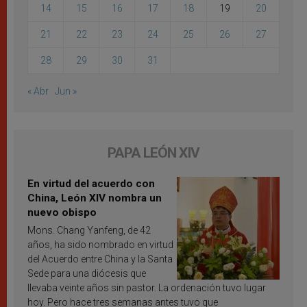
14
15
16
17
18
19
20
21
22
23
24
25
26
27
28
29
30
31
« Abr
Jun »
PAPA LEÓN XIV
En virtud del acuerdo con
China, León XIV nombra un
nuevo obispo
Mons. Chang Yanfeng, de 42
años, ha sido nombrado en virtud
del Acuerdo entre China y la Santa
Sede para una diócesis que
llevaba veinte años sin pastor. La ordenación tuvo lugar
hoy. Pero hace tres semanas antes tuvo que