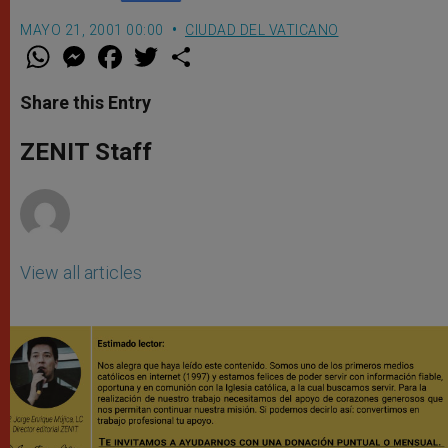
MAYO 21, 2001 00:00
CIUDAD DEL VATICANO
W
M
F
T
S
h
e
a
w
h
a
s
c
i
a
t
s
e
t
r
Share this Entry
s
e
b
t
e
A
n
o
e
p
g
o
r
ZENIT Staff
p
e
k
r
View all articles