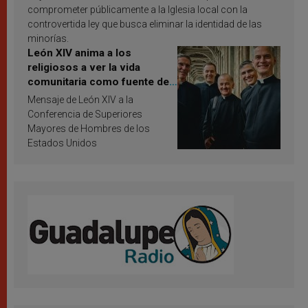
comprometer públicamente a la Iglesia local con la
controvertida ley que busca eliminar la identidad de las
minorías.
León XIV anima a los
religiosos a ver la vida
comunitaria como fuente de
inspiración y santificación
Mensaje de León XIV a la
Conferencia de Superiores
Mayores de Hombres de los
Estados Unidos