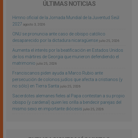
ÚLTIMAS NOTICIAS
Himno oficial de la Jornada Mundial de la Juventud Seúl
2027
agosto 3, 2026
ONU se pronuncia ante caso de obispo católico
desaparecido por la dictadura nicaragüense
julio 25, 2026
Aumenta el interés por la beatificación en Estados Unidos
de los mártires de Georgia que murieron defendiendo el
matrimonio
julio 25, 2026
Franciscanos piden ayuda a Marco Rubio ante
persecución de colonos judíos que afecta a cristianos (y
no sólo) en Tierra Santa
julio 25, 2026
Sacerdotes alemanes fieles al Papa contestan a su propio
obispo (y cardenal) quien les orilla a bendecir parejas del
mismo sexo en importante diócesis
julio 25, 2026