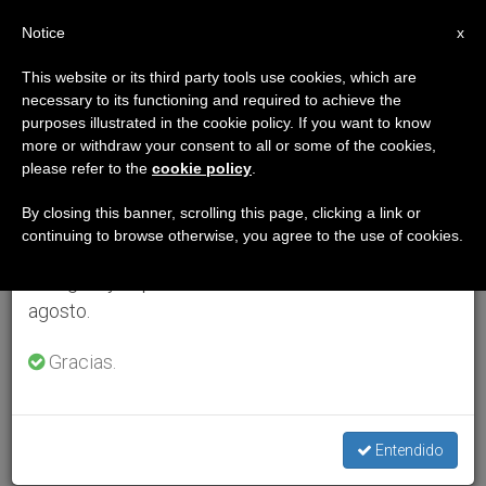
ES
Notice
×
x
Aviso importante
This website or its third party tools use cookies, which are
necessary to its functioning and required to achieve the
Del 27 de julio al 7 de agosto haremos la pausa
purposes illustrated in the cookie policy. If you want to know
anual, aprovechando que en el periodo de verano
more or withdraw your consent to all or some of the cookies,
please refer to the
cookie policy
.
se generan menos informaciones y también el
consumo de las mismas disminuye.
By closing this banner, scrolling this page, clicking a link or
continuing to browse otherwise, you agree to the use of cookies.
Retomamos el trabajo ordinario de las ediciones
en inglés y español de ZENIT el lunes 10 de
agosto.
Gracias.
Entendido