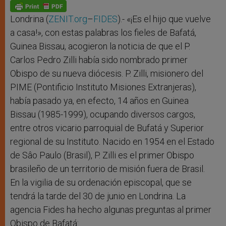
p
g
o
r
p
e
k
r
Londrina (
ZENIT.org
–
FIDES
).- «¡Es el hijo que vuelve
a casa!», con estas palabras los fieles de Bafatá,
Guinea Bissau, acogieron la noticia de que el P.
Carlos Pedro Zilli había sido nombrado primer
Obispo de su nueva diócesis. P. Zilli, misionero del
PIME (Pontificio Instituto Misiones Extranjeras),
había pasado ya, en efecto, 14 años en Guinea
Bissau (1985-1999), ocupando diversos cargos,
entre otros vicario parroquial de Bufatá y Superior
regional de su Instituto. Nacido en 1954 en el Estado
de Sâo Paulo (Brasil), P. Zilli es el primer Obispo
brasileño de un territorio de misión fuera de Brasil.
En la vigilia de su ordenación episcopal, que se
tendrá la tarde del 30 de junio en Londrina. La
agencia Fides ha hecho algunas preguntas al primer
Obispo de Bafatá: