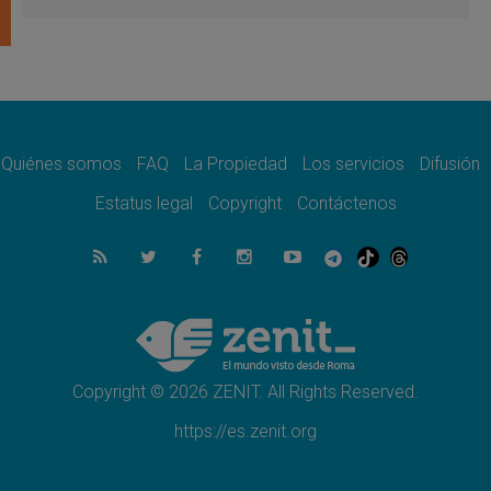
Venezuela, Padre Pagniello: "En medio del
dolor, una Iglesia que no se rinde"
05.08.2026
La Fuerza del "Círculo de Héroes" con el
Papa en la Audiencia General
05.08.2026
Nuncio en Ucrania: Preocupa escuchar a
quienes bendicen la guerra
Quiénes somos
FAQ
La Propiedad
Los servicios
Difusión
05.08.2026
Estatus legal
Copyright
Contáctenos
Ucrania: Ataque masivo en Kyiv durante la
noche
05.08.2026
Colombo: "La visita del Papa a Argentina
llevará un mensaje de paz y dignidad
humana"
05.08.2026
Iglesia en Uruguay: la visita del Papa
fortalecerá la fe y la esperanza
Copyright © 2026 ZENIT. All Rights Reserved.
https://es.zenit.org