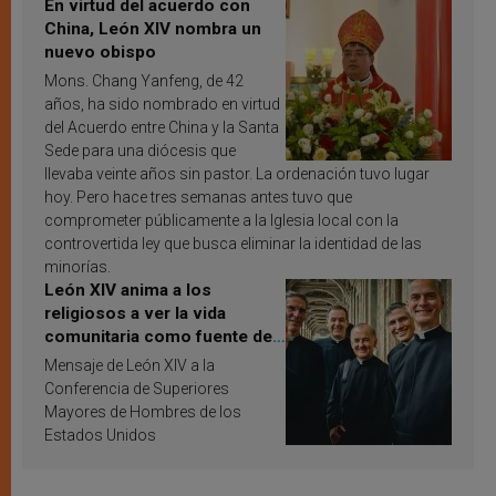
En virtud del acuerdo con
China, León XIV nombra un
nuevo obispo
Mons. Chang Yanfeng, de 42
años, ha sido nombrado en virtud
del Acuerdo entre China y la Santa
Sede para una diócesis que
llevaba veinte años sin pastor. La ordenación tuvo lugar
hoy. Pero hace tres semanas antes tuvo que
comprometer públicamente a la Iglesia local con la
controvertida ley que busca eliminar la identidad de las
minorías.
León XIV anima a los
religiosos a ver la vida
comunitaria como fuente de
inspiración y santificación
Mensaje de León XIV a la
Conferencia de Superiores
Mayores de Hombres de los
Estados Unidos