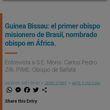
Guinea Bissau: el primer obispo
misionero de Brasil, nombrado
obispo en África.
Entrevista a S.E. Mons. Carlos Pedro
Zilli, PIME, Obispo de Bafatá
JULIO 09, 2001 00:00
ZENIT STAFF
ARTE Y CULTURA
W
M
F
T
S
h
e
a
w
h
a
s
c
i
a
t
s
e
t
r
Share this Entry
s
e
b
t
e
A
n
o
e