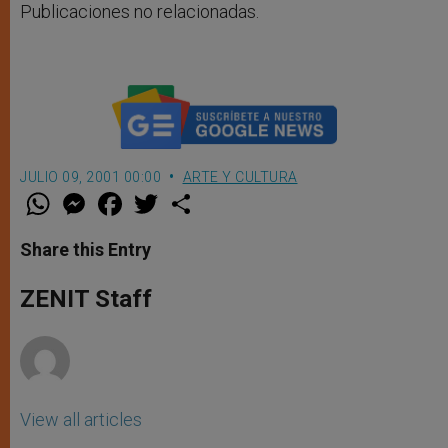
Publicaciones no relacionadas.
JULIO 09, 2001 00:00
ARTE Y CULTURA
W
M
F
T
S
h
e
a
w
h
a
s
c
i
a
t
s
e
t
r
Share this Entry
s
e
b
t
e
A
n
o
e
p
g
o
r
ZENIT Staff
p
e
k
r
View all articles