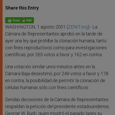
a
s
c
i
a
t
s
e
t
r
Share this Entry
s
e
b
t
e
A
n
o
e
p
g
o
r
p
e
k
r
WASHINGTON, 1 agosto 2001 (
ZENIT.org
).- La
Cámara de Representantes aprobó en la tarde de
ayer una ley que prohíbe la clonación humana, tanto
con fines reproductivos como para investigaciones
científicas, por 265 votos a favor y 162 en contra.
Una votación similar unos minutos antes en la
Cámara Baja desestimó, por 249 votos a favor y 178
en contra, la posibilidad de permitir la clonación de
células humanas sólo con fines científicos.
Sendas decisiones de la Cámara de Representantes
respaldan la petición del presidente estadounidense,
George W. Bush, quien mostró el pasado lunes su