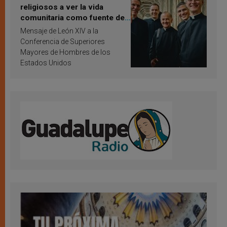
religiosos a ver la vida
comunitaria como fuente de
inspiración y santificación
Mensaje de León XIV a la
Conferencia de Superiores
Mayores de Hombres de los
Estados Unidos