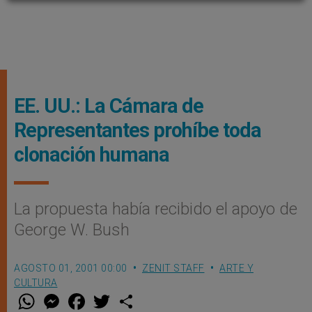
EE. UU.: La Cámara de
Representantes prohíbe toda
clonación humana
La propuesta había recibido el apoyo de
George W. Bush
AGOSTO 01, 2001 00:00
ZENIT STAFF
ARTE Y
CULTURA
W
M
F
T
S
h
e
a
w
h