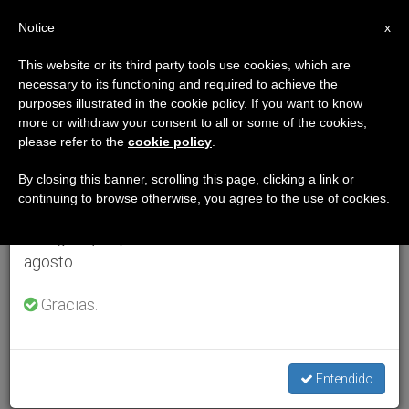
ES
Notice
×
x
Aviso importante
This website or its third party tools use cookies, which are
necessary to its functioning and required to achieve the
Del 27 de julio al 7 de agosto haremos la pausa
purposes illustrated in the cookie policy. If you want to know
anual, aprovechando que en el periodo de verano
more or withdraw your consent to all or some of the cookies,
please refer to the
cookie policy
.
se generan menos informaciones y también el
consumo de las mismas disminuye.
By closing this banner, scrolling this page, clicking a link or
continuing to browse otherwise, you agree to the use of cookies.
Retomamos el trabajo ordinario de las ediciones
en inglés y español de ZENIT el lunes 10 de
agosto.
Gracias.
Entendido