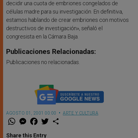
decidir una cuota de embriones congelados de
células madre para su investigación. En definitiva,
estamos hablando de crear embriones con motivos
destructivos de investigación», señaló el
congresista en la Cámara Baja.
Publicaciones Relacionadas:
Publicaciones no relacionadas.
AGOSTO 01, 2001 00:00
ARTE Y CULTURA
W
M
F
T
S
h
e
a
w
h
a
s
c
i
a
t
s
e
t
r
Share this Entry