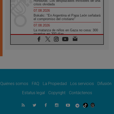
Honduras: Los desplazados invisibles de una
crisis olvidada
07.08.2026
Bokalic: "En Argentina el Papa León señalará
el compromiso del cristiano"
07.08.2026
La matanza de niños en Gaza no cesa: 300
muertos en 300 días
07.08.2026
Tagle: La guerra desfigura el mundo, solo la
revelación de Dios lo transfigura
07.08.2026
Presentada la Trienal de Arte de las
Universidades Católicas: «Exercises in
Empathy»
07.08.2026
Fortunatus Nwachukwu: la comunicación
como misión al servicio del Evangelio
Quiénes somos
FAQ
La Propiedad
Los servicios
Difusión
07.08.2026
Estatus legal
Copyright
Contáctenos
SIGNIS 2026, dar voz a las religiosas en el
espacio público
07.08.2026
Lanzan un proyecto de empoderamiento
digital para mujeres líderes en África