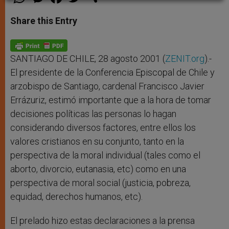
h
e
a
w
h
a
s
c
i
a
t
s
e
t
r
Share this Entry
s
e
b
t
e
A
n
o
e
p
g
o
r
p
e
k
r
SANTIAGO DE CHILE, 28 agosto 2001 (
ZENIT.org
).-
El presidente de la Conferencia Episcopal de Chile y
arzobispo de Santiago, cardenal Francisco Javier
Errázuriz, estimó importante que a la hora de tomar
decisiones políticas las personas lo hagan
considerando diversos factores, entre ellos los
valores cristianos en su conjunto, tanto en la
perspectiva de la moral individual (tales como el
aborto, divorcio, eutanasia, etc) como en una
perspectiva de moral social (justicia, pobreza,
equidad, derechos humanos, etc).
El prelado hizo estas declaraciones a la prensa