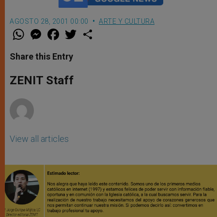
AGOSTO 28, 2001 00:00
ARTE Y CULTURA
W
M
F
T
S
h
e
a
w
h
a
s
c
i
a
t
s
e
t
r
Share this Entry
s
e
b
t
e
A
n
o
e
p
g
o
r
ZENIT Staff
p
e
k
r
View all articles