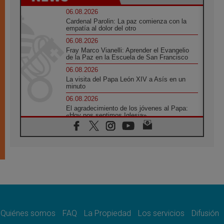
06.08.2026
Cardenal Parolin: La paz comienza con la
empatía al dolor del otro
06.08.2026
Fray Marco Vianelli: Aprender el Evangelio
de la Paz en la Escuela de San Francisco
06.08.2026
La visita del Papa León XIV a Asís en un
minuto
06.08.2026
El agradecimiento de los jóvenes al Papa:
«Hoy nos sentimos Iglesia»
06.08.2026
Líbano: Reanudan los coloquios en Roma en
medio de tensiones y ataques en el sur del
país
06.08.2026
Hiroshima y Nagasaki, 81 años después.
Comienzan "Diez Días Oración por la Paz"
06.08.2026
Pizzaballa en Asís: los cristianos quieren
paz
Quiénes somos
FAQ
La Propiedad
Los servicios
Difusión
06.08.2026