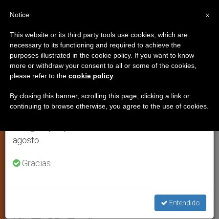
ES
Notice
×
x
Aviso importante
This website or its third party tools use cookies, which are
necessary to its functioning and required to achieve the
Del 27 de julio al 7 de agosto haremos la pausa
purposes illustrated in the cookie policy. If you want to know
Chile: El católico debe votar por
anual, aprovechando que en el periodo de verano
more or withdraw your consent to all or some of the cookies,
please refer to the
cookie policy
.
se generan menos informaciones y también el
políticos que defiendan valores
consumo de las mismas disminuye.
cristianos
By closing this banner, scrolling this page, clicking a link or
continuing to browse otherwise, you agree to the use of cookies.
Retomamos el trabajo ordinario de las ediciones
en inglés y español de ZENIT el lunes 10 de
Polémica del gobierno ante
agosto.
declaraciones del cardenal Jorge A.
Gracias.
Medina
AGOSTO 28, 2001 00:00
ZENIT STAFF
ARTE Y
Entendido
CULTURA
W
M
F
T
S