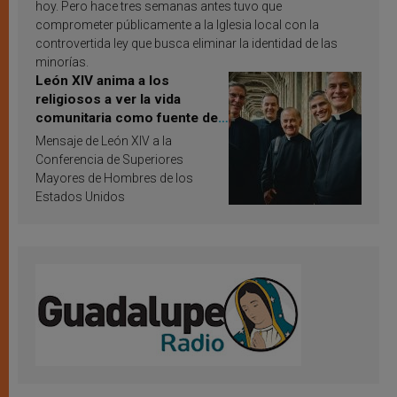
hoy. Pero hace tres semanas antes tuvo que
comprometer públicamente a la Iglesia local con la
controvertida ley que busca eliminar la identidad de las
minorías.
León XIV anima a los
religiosos a ver la vida
comunitaria como fuente de
inspiración y santificación
Mensaje de León XIV a la
Conferencia de Superiores
Mayores de Hombres de los
Estados Unidos