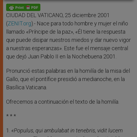
A
n
o
e
p
g
o
r
p
e
k
r
CIUDAD DEL VATICANO, 25 diciembre 2001
(
ZENIT.org
).- Nace para todo hombre y mujer el niño
llamado «Príncipe de la paz», «Él tiene la respuesta
que puede disipar nuestros miedos y dar nuevo vigor
a nuestras esperanzas». Este fue el mensaje central
que dejó Juan Pablo II en la Nochebuena 2001.
Pronunció estas palabras en la homilía de la misa del
Gallo, que el pontífice presidió a medianoche, en la
Basílica Vaticana.
Ofrecemos a continuación el texto de la homilía.
* * *
1.
«Populus, qui ambulabat in tenebris, vidit lucem