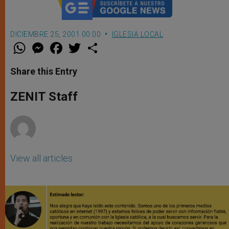
DICIEMBRE 25, 2001 00:00
IGLESIA LOCAL
W
M
F
T
S
h
e
a
w
h
a
s
c
i
a
t
s
e
t
r
Share this Entry
s
e
b
t
e
A
n
o
e
p
g
o
r
ZENIT Staff
p
e
k
r
View all articles