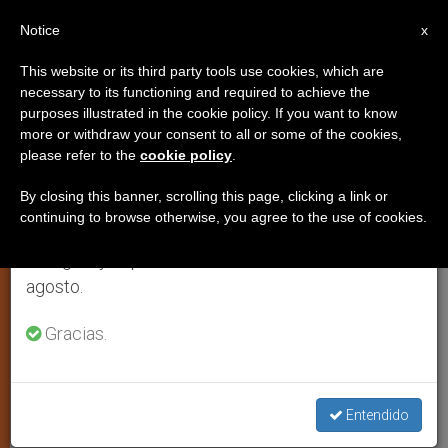
ES
Notice
×
x
Aviso importante
This website or its third party tools use cookies, which are
necessary to its functioning and required to achieve the
Del 27 de julio al 7 de agosto haremos la pausa
purposes illustrated in the cookie policy. If you want to know
Homilía de Juan Pablo II en la
anual, aprovechando que en el periodo de verano
more or withdraw your consent to all or some of the cookies,
please refer to the
cookie policy
.
se generan menos informaciones y también el
Misa de Nochebuena
consumo de las mismas disminuye.
By closing this banner, scrolling this page, clicking a link or
continuing to browse otherwise, you agree to the use of cookies.
Retomamos el trabajo ordinario de las ediciones
El Niño, respuesta que disipa el miedo
en inglés y español de ZENIT el lunes 10 de
actual
agosto.
DICIEMBRE 25, 2001 00:00
ZENIT STAFF
IGLESIA
Gracias.
LOCAL
W
M
F
T
S
h
e
a
w
h
a
s
c
i
a
t
s
e
t
r
Entendido
Share this Entry
s
e
b
t
e