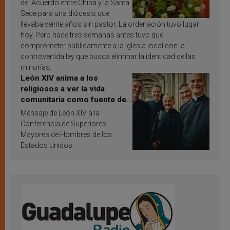
del Acuerdo entre China y la Santa
Sede para una diócesis que
llevaba veinte años sin pastor. La ordenación tuvo lugar
hoy. Pero hace tres semanas antes tuvo que
comprometer públicamente a la Iglesia local con la
controvertida ley que busca eliminar la identidad de las
minorías.
León XIV anima a los
religiosos a ver la vida
comunitaria como fuente de
inspiración y santificación
Mensaje de León XIV a la
Conferencia de Superiores
Mayores de Hombres de los
Estados Unidos