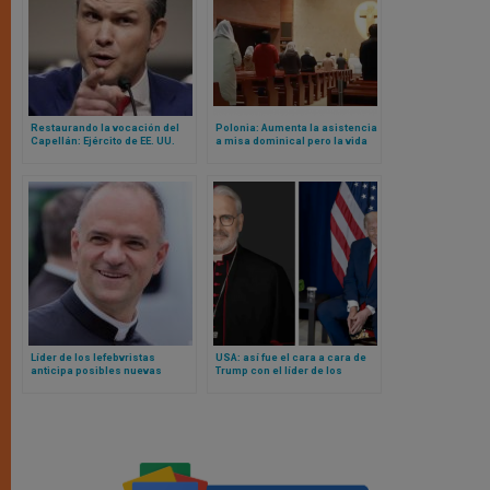
Restaurando la vocación del
Polonia: Aumenta la asistencia
Capellán: Ejército de EE. UU.
a misa dominical pero la vida
avanza hacia recuperación del
sacramental continúa
liderazgo espiritual
disminuyendo
Líder de los lefebvristas
USA: así fue el cara a cara de
anticipa posibles nuevas
Trump con el líder de los
ordenaciones episcopales. En
obispos católicos en la Casa
años 80´s les valieron ex
Blanca
comunión