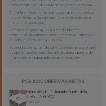
ONU se pronuncia ante caso de obispo católico
desaparecido por la dictadura nicaragüense
julio 25, 2026
Aumenta el interés por la beatificación en Estados Unidos
de los mártires de Georgia que murieron defendiendo el
matrimonio
julio 25, 2026
Franciscanos piden ayuda a Marco Rubio ante
persecución de colonos judíos que afecta a cristianos (y
no sólo) en Tierra Santa
julio 25, 2026
Sacerdotes alemanes fieles al Papa contestan a su propio
obispo (y cardenal) quien les orilla a bendecir parejas del
mismo sexo en importante diócesis
julio 25, 2026
PUBLICACIONES MÁS VISTAS
Himno oficial de la Jornada Mundial de la
Juventud Seúl 2027
3 Ago 2026