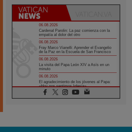
06.08.2026
Cardenal Parolin: La paz comienza con la
empatía al dolor del otro
06.08.2026
Fray Marco Vianelli: Aprender el Evangelio
de la Paz en la Escuela de San Francisco
06.08.2026
La visita del Papa León XIV a Asís en un
minuto
06.08.2026
El agradecimiento de los jóvenes al Papa:
«Hoy nos sentimos Iglesia»
06.08.2026
Líbano: Reanudan los coloquios en Roma en
medio de tensiones y ataques en el sur del
país
06.08.2026
Hiroshima y Nagasaki, 81 años después.
Comienzan "Diez Días Oración por la Paz"
06.08.2026