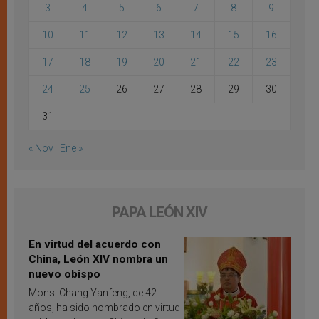
3
4
5
6
7
8
9
10
11
12
13
14
15
16
17
18
19
20
21
22
23
24
25
26
27
28
29
30
31
« Nov
Ene »
PAPA LEÓN XIV
En virtud del acuerdo con
China, León XIV nombra un
nuevo obispo
Mons. Chang Yanfeng, de 42
años, ha sido nombrado en virtud