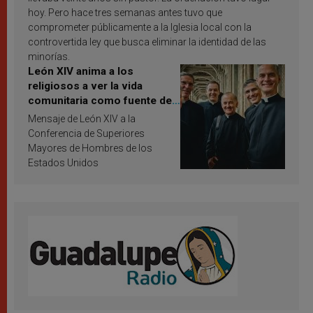
hoy. Pero hace tres semanas antes tuvo que
comprometer públicamente a la Iglesia local con la
controvertida ley que busca eliminar la identidad de las
minorías.
León XIV anima a los
religiosos a ver la vida
comunitaria como fuente de
inspiración y santificación
Mensaje de León XIV a la
Conferencia de Superiores
Mayores de Hombres de los
Estados Unidos