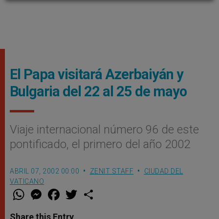
El Papa visitará Azerbaiyán y
Bulgaria del 22 al 25 de mayo
Viaje internacional número 96 de este
pontificado, el primero del año 2002
ABRIL 07, 2002 00:00
ZENIT STAFF
CIUDAD DEL
VATICANO
W
M
F
T
S
h
e
a
w
h
a
s
c
i
a
t
s
e
t
r
Share this Entry