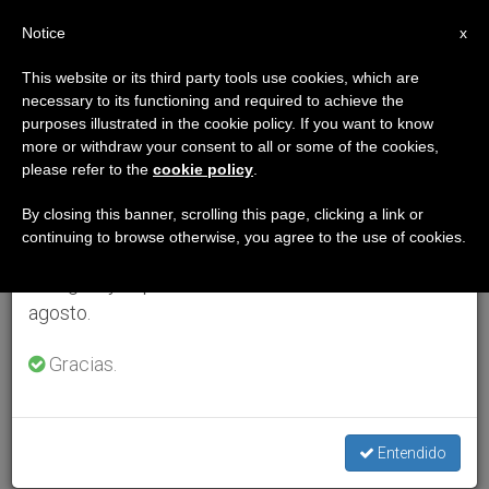
ES
Notice
×
x
Aviso importante
This website or its third party tools use cookies, which are
necessary to its functioning and required to achieve the
Del 27 de julio al 7 de agosto haremos la pausa
purposes illustrated in the cookie policy. If you want to know
anual, aprovechando que en el periodo de verano
more or withdraw your consent to all or some of the cookies,
please refer to the
cookie policy
.
se generan menos informaciones y también el
consumo de las mismas disminuye.
By closing this banner, scrolling this page, clicking a link or
continuing to browse otherwise, you agree to the use of cookies.
Retomamos el trabajo ordinario de las ediciones
en inglés y español de ZENIT el lunes 10 de
agosto.
Gracias.
Entendido