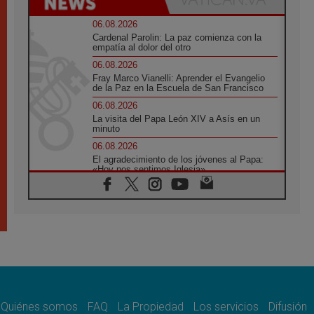
06.08.2026
Cardenal Parolin: La paz comienza con la
empatía al dolor del otro
06.08.2026
Fray Marco Vianelli: Aprender el Evangelio
de la Paz en la Escuela de San Francisco
06.08.2026
La visita del Papa León XIV a Asís en un
minuto
06.08.2026
El agradecimiento de los jóvenes al Papa:
«Hoy nos sentimos Iglesia»
06.08.2026
Líbano: Reanudan los coloquios en Roma en
medio de tensiones y ataques en el sur del
país
06.08.2026
Hiroshima y Nagasaki, 81 años después.
Comienzan "Diez Días Oración por la Paz"
06.08.2026
Pizzaballa en Asís: los cristianos quieren
paz
Quiénes somos
FAQ
La Propiedad
Los servicios
Difusión