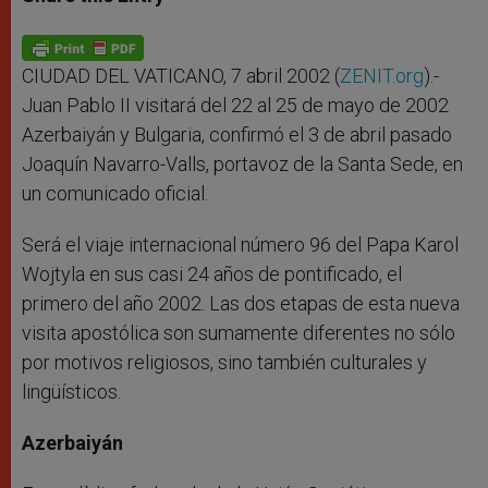
s
e
b
t
e
A
n
o
e
p
g
o
r
p
e
k
r
CIUDAD DEL VATICANO, 7 abril 2002 (
ZENIT.org
).-
Juan Pablo II visitará del 22 al 25 de mayo de 2002
Azerbaiyán y Bulgaria, confirmó el 3 de abril pasado
Joaquín Navarro-Valls, portavoz de la Santa Sede, en
un comunicado oficial.
Será el viaje internacional número 96 del Papa Karol
Wojtyla en sus casi 24 años de pontificado, el
primero del año 2002. Las dos etapas de esta nueva
visita apostólica son sumamente diferentes no sólo
por motivos religiosos, sino también culturales y
lingüísticos.
Azerbaiyán