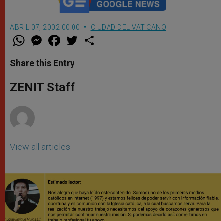
ABRIL 07, 2002 00:00
CIUDAD DEL VATICANO
W
M
F
T
S
h
e
a
w
h
a
s
c
i
a
t
s
e
t
r
Share this Entry
s
e
b
t
e
A
n
o
e
p
g
o
r
ZENIT Staff
p
e
k
r
View all articles