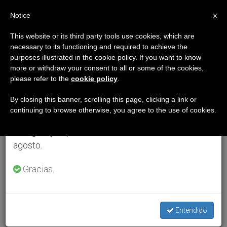
ES
Notice
×
x
Aviso importante
This website or its third party tools use cookies, which are
necessary to its functioning and required to achieve the
Del 27 de julio al 7 de agosto haremos la pausa
purposes illustrated in the cookie policy. If you want to know
anual, aprovechando que en el periodo de verano
more or withdraw your consent to all or some of the cookies,
please refer to the
cookie policy
.
se generan menos informaciones y también el
consumo de las mismas disminuye.
By closing this banner, scrolling this page, clicking a link or
continuing to browse otherwise, you agree to the use of cookies.
Retomamos el trabajo ordinario de las ediciones
en inglés y español de ZENIT el lunes 10 de
agosto.
Gracias.
Entendido