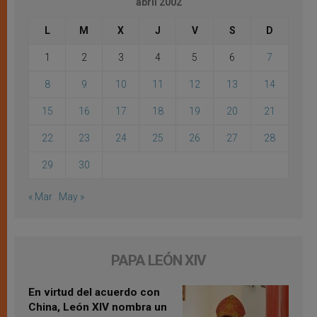
abril 2002
L
M
X
J
V
S
D
1
2
3
4
5
6
7
8
9
10
11
12
13
14
15
16
17
18
19
20
21
22
23
24
25
26
27
28
29
30
« Mar
May »
PAPA LEÓN XIV
En virtud del acuerdo con
China, León XIV nombra un