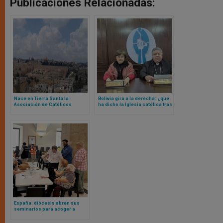
Publicaciones Relacionadas:
Nace en Tierra Santa la
Bolivia gira a la derecha: ¿qué
Asociación de Católicos
ha dicho la Iglesia católica tras
Hebreos: te contamos qué es y
primeros resultados de
para qué sirve
elecciones presidenciales?
España: diócesis abren sus
seminarios para acoger a
afectados por incendios
forestales