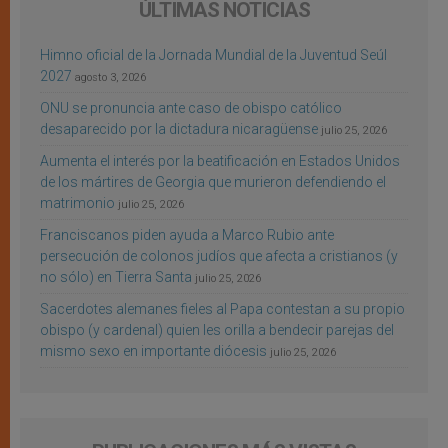
ÚLTIMAS NOTICIAS
Himno oficial de la Jornada Mundial de la Juventud Seúl
2027
agosto 3, 2026
ONU se pronuncia ante caso de obispo católico
desaparecido por la dictadura nicaragüense
julio 25, 2026
Aumenta el interés por la beatificación en Estados Unidos
de los mártires de Georgia que murieron defendiendo el
matrimonio
julio 25, 2026
Franciscanos piden ayuda a Marco Rubio ante
persecución de colonos judíos que afecta a cristianos (y
no sólo) en Tierra Santa
julio 25, 2026
Sacerdotes alemanes fieles al Papa contestan a su propio
obispo (y cardenal) quien les orilla a bendecir parejas del
mismo sexo en importante diócesis
julio 25, 2026