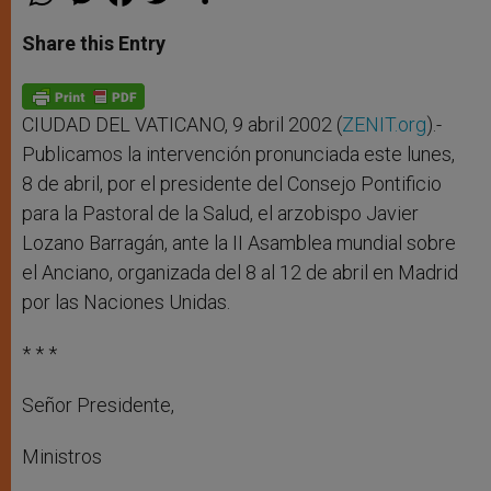
h
e
a
w
h
a
s
c
i
a
t
s
e
t
r
Share this Entry
s
e
b
t
e
A
n
o
e
p
g
o
r
p
e
k
r
CIUDAD DEL VATICANO, 9 abril 2002 (
ZENIT.org
).-
Publicamos la intervención pronunciada este lunes,
8 de abril, por el presidente del Consejo Pontificio
para la Pastoral de la Salud, el arzobispo Javier
Lozano Barragán, ante la II Asamblea mundial sobre
el Anciano, organizada del 8 al 12 de abril en Madrid
por las Naciones Unidas.
* * *
Señor Presidente,
Ministros