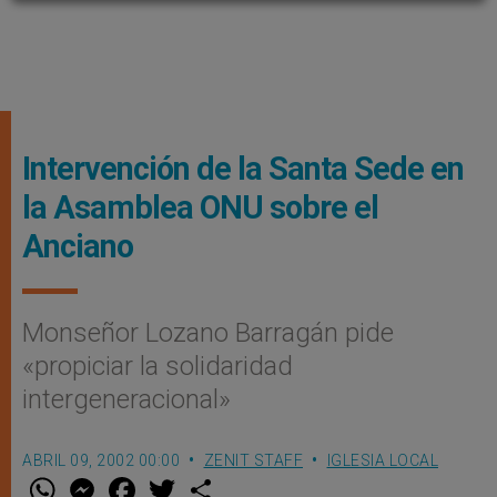
Intervención de la Santa Sede en
la Asamblea ONU sobre el
Anciano
Monseñor Lozano Barragán pide
«propiciar la solidaridad
intergeneracional»
ABRIL 09, 2002 00:00
ZENIT STAFF
IGLESIA LOCAL
W
M
F
T
S