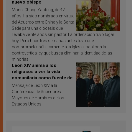
nuevo obispo
Mons. Chang Yanfeng, de 42
años, ha sido nombrado en virtud
del Acuerdo entre China y la Santa
Sede para una diócesis que
llevaba veinte años sin pastor. La ordenación tuvo lugar
hoy. Pero hace tres semanas antes tuvo que
comprometer públicamente a la Iglesia local con la
controvertida ley que busca eliminar la identidad de las
minorías.
León XIV anima a los
religiosos a ver la vida
comunitaria como fuente de
inspiración y santificación
Mensaje de León XIV a la
Conferencia de Superiores
Mayores de Hombres de los
Estados Unidos