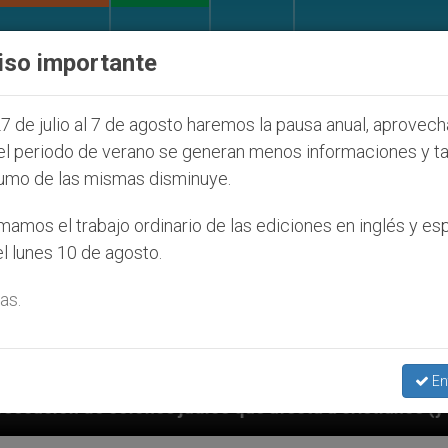
IGLESIA Y MUNDO
DOCUMENTOS
DONATIVOS
iso importante
7 de julio al 7 de agosto haremos la pausa anual, aprovec
el periodo de verano se generan menos informaciones y t
umo de las mismas disminuye.
amos el trabajo ordinario de las ediciones en inglés y es
l lunes 10 de agosto.
as.
En
íos que afecta a cristianos (y no sólo) en Tierra San