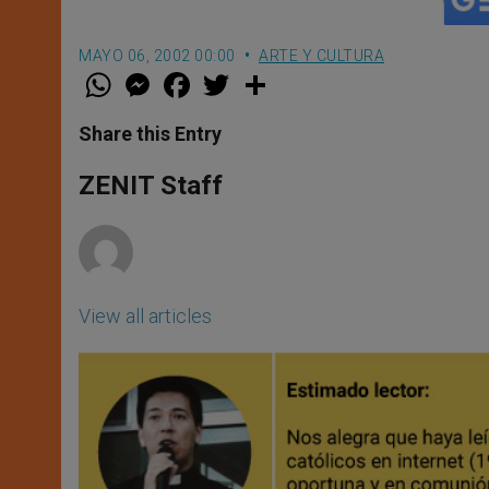
MAYO 06, 2002 00:00
ARTE Y CULTURA
W
M
F
T
S
h
e
a
w
h
a
s
c
i
a
t
s
e
t
r
Share this Entry
s
e
b
t
e
A
n
o
e
p
g
o
r
ZENIT Staff
p
e
k
r
View all articles