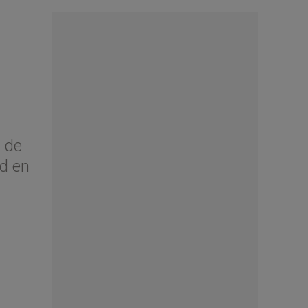
a de
ad en