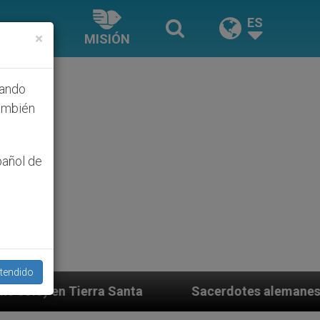
ES
×
MISIÓN
hando
ambién
pañol de
tendido
ta
Sacerdotes alemanes fieles al Papa contesta