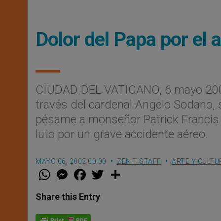
Dolor del Papa por el 
CIUDAD DEL VATICANO, 6 mayo 200
través del cardenal Angelo Sodano, 
pésame a monseñor Patrick Francis S
luto por un grave accidente aéreo.
MAYO 06, 2002 00:00
ZENIT STAFF
ARTE Y CULTU
W
M
F
T
S
h
e
a
w
h
a
s
c
i
a
t
s
e
t
r
Share this Entry
s
e
b
t
e
A
n
o
e
p
g
o
r