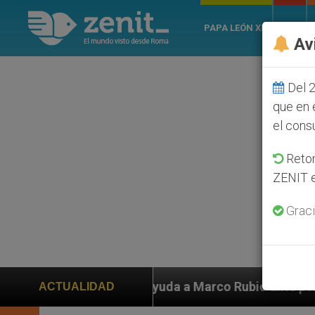
PAPA LEÓN XIV
ROMA
Av
Del 2
que en 
el cons
Retom
ZENIT e
Graci
n ayuda a Marco Rubio ante persecución de colonos jud
ACTUALIDAD