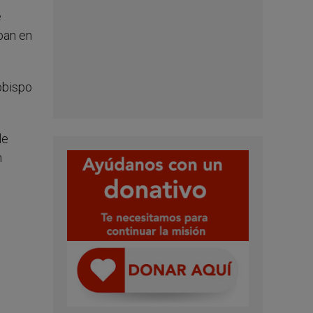
e
ban en
obispo
le
n