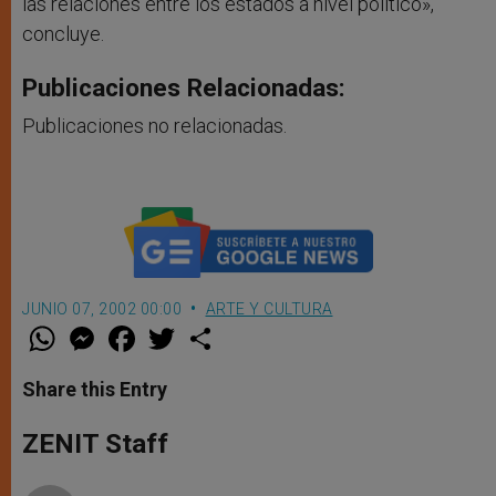
las relaciones entre los estados a nivel político»,
concluye.
Publicaciones Relacionadas:
Publicaciones no relacionadas.
JUNIO 07, 2002 00:00
ARTE Y CULTURA
W
M
F
T
S
h
e
a
w
h
a
s
c
i
a
t
s
e
t
r
Share this Entry
s
e
b
t
e
A
n
o
e
p
g
o
r
ZENIT Staff
p
e
k
r