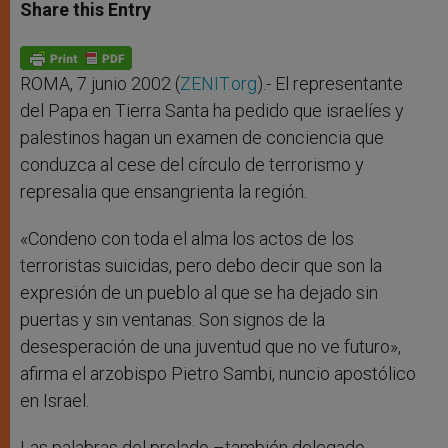
t
s
e
t
r
Share this Entry
s
e
b
t
e
A
n
o
e
p
g
o
r
p
e
k
r
ROMA, 7 junio 2002 (
ZENIT.org
).- El representante
del Papa en Tierra Santa ha pedido que israelíes y
palestinos hagan un examen de conciencia que
conduzca al cese del círculo de terrorismo y
represalia que ensangrienta la región.
«Condeno con toda el alma los actos de los
terroristas suicidas, pero debo decir que son la
expresión de un pueblo al que se ha dejado sin
puertas y sin ventanas. Son signos de la
desesperación de una juventud que no ve futuro»,
afirma el arzobispo Pietro Sambi, nuncio apostólico
en Israel.
Las palabras del prelado –también delegado