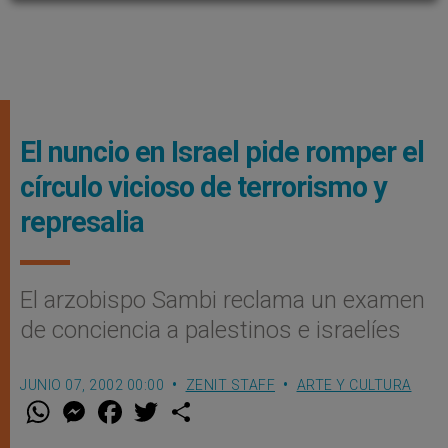
El nuncio en Israel pide romper el
círculo vicioso de terrorismo y
represalia
El arzobispo Sambi reclama un examen
de conciencia a palestinos e israelíes
JUNIO 07, 2002 00:00
ZENIT STAFF
ARTE Y CULTURA
W
M
F
T
S
h
e
a
w
h
a
s
c
i
a