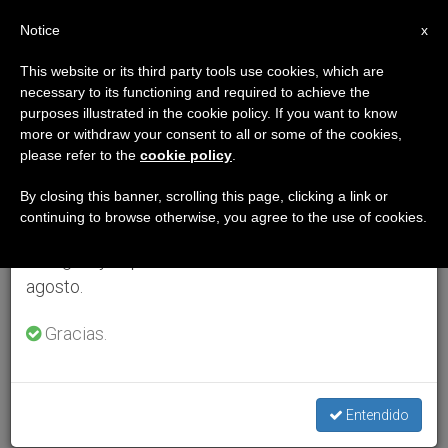
ES
Notice
×
x
Aviso importante
This website or its third party tools use cookies, which are
necessary to its functioning and required to achieve the
Del 27 de julio al 7 de agosto haremos la pausa
purposes illustrated in the cookie policy. If you want to know
anual, aprovechando que en el periodo de verano
more or withdraw your consent to all or some of the cookies,
please refer to the
cookie policy
.
se generan menos informaciones y también el
consumo de las mismas disminuye.
By closing this banner, scrolling this page, clicking a link or
continuing to browse otherwise, you agree to the use of cookies.
Retomamos el trabajo ordinario de las ediciones
en inglés y español de ZENIT el lunes 10 de
agosto.
Gracias.
Entendido