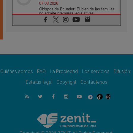
07.08.2026
Obispos de Ecuador: El bien de las familias
no admite premuras legislativas
06.08.2026
Cardenal Parolin: La paz comienza con la
empatía al dolor del otro
06.08.2026
Fray Marco Vianelli: Aprender el Evangelio
de la Paz en la Escuela de San Francisco
06.08.2026
La visita del Papa León XIV a Asís en un
minuto
Quiénes somos
FAQ
La Propiedad
Los servicios
Difusión
06.08.2026
El agradecimiento de los jóvenes al Papa:
Estatus legal
Copyright
Contáctenos
«Hoy nos sentimos Iglesia»
06.08.2026
Líbano: Reanudan los coloquios en Roma en
medio de tensiones y ataques en el sur del
país
06.08.2026
Hiroshima y Nagasaki, 81 años después.
Comienzan "Diez Días Oración por la Paz"