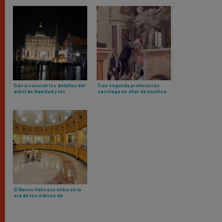
Dan a conocer los detalles del
Tras segunda profanación
árbol de Navidad y los
sacrílega en altar de basílica
pesebres del Vaticano para
vaticana, cardenal realiza rito
este 2025
para pedir perdón a Dios
El Banco Vaticano entra en la
era de los índices de
referencia basados ​​en la fe