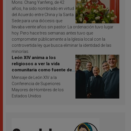
Mons. Chang Yanfeng, de 42
años, ha sido nombrado en virtud
del Acuerdo entre China y la Santa
Sede para una diócesis que
llevaba veinte años sin pastor. La ordenación tuvo lugar
hoy. Pero hace tres semanas antes tuvo que
comprometer públicamente a la Iglesia local con la
controvertida ley que busca eliminar la identidad de las
minorías.
León XIV anima a los
religiosos a ver la vida
comunitaria como fuente de
inspiración y santificación
Mensaje de León XIV a la
Conferencia de Superiores
Mayores de Hombres de los
Estados Unidos