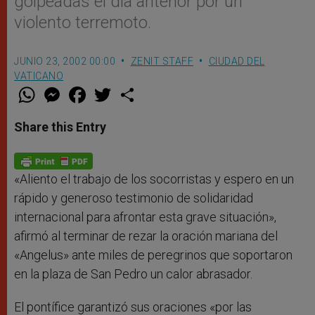
golpeadas el día anterior por un
violento terremoto.
JUNIO 23, 2002 00:00
ZENIT STAFF
CIUDAD DEL
VATICANO
W
M
F
T
S
h
e
a
w
h
a
s
c
i
a
t
s
e
t
r
Share this Entry
s
e
b
t
e
A
n
o
e
p
g
o
r
p
e
k
r
«Aliento el trabajo de los socorristas y espero en un
rápido y generoso testimonio de solidaridad
internacional para afrontar esta grave situación»,
afirmó al terminar de rezar la oración mariana del
«Angelus» ante miles de peregrinos que soportaron
en la plaza de San Pedro un calor abrasador.
El pontífice garantizó sus oraciones «por las