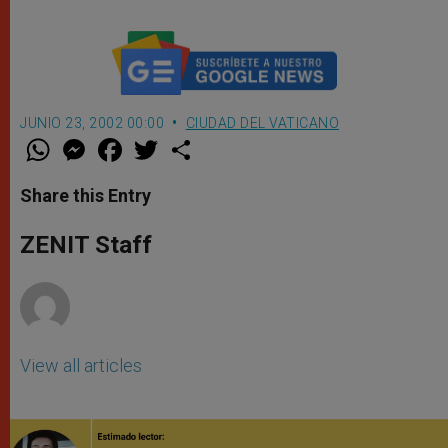
JUNIO 23, 2002 00:00
CIUDAD DEL VATICANO
W
M
F
T
S
h
e
a
w
h
a
s
c
i
a
t
s
e
t
r
Share this Entry
s
e
b
t
e
A
n
o
e
p
g
o
r
ZENIT Staff
p
e
k
r
View all articles