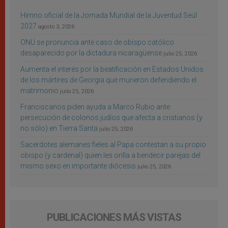
Himno oficial de la Jornada Mundial de la Juventud Seúl
2027
agosto 3, 2026
ONU se pronuncia ante caso de obispo católico
desaparecido por la dictadura nicaragüense
julio 25, 2026
Aumenta el interés por la beatificación en Estados Unidos
de los mártires de Georgia que murieron defendiendo el
matrimonio
julio 25, 2026
Franciscanos piden ayuda a Marco Rubio ante
persecución de colonos judíos que afecta a cristianos (y
no sólo) en Tierra Santa
julio 25, 2026
Sacerdotes alemanes fieles al Papa contestan a su propio
obispo (y cardenal) quien les orilla a bendecir parejas del
mismo sexo en importante diócesis
julio 25, 2026
PUBLICACIONES MÁS VISTAS