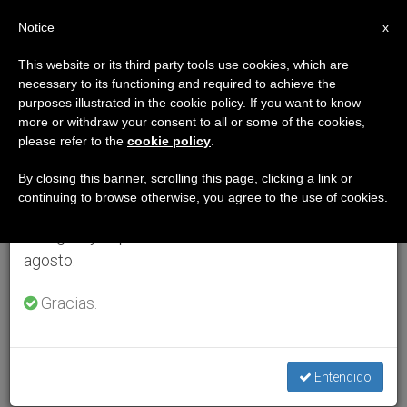
ES
Notice
×
x
Aviso importante
This website or its third party tools use cookies, which are
necessary to its functioning and required to achieve the
Del 27 de julio al 7 de agosto haremos la pausa
purposes illustrated in the cookie policy. If you want to know
anual, aprovechando que en el periodo de verano
more or withdraw your consent to all or some of the cookies,
please refer to the
cookie policy
.
se generan menos informaciones y también el
consumo de las mismas disminuye.
By closing this banner, scrolling this page, clicking a link or
continuing to browse otherwise, you agree to the use of cookies.
Retomamos el trabajo ordinario de las ediciones
en inglés y español de ZENIT el lunes 10 de
agosto.
Gracias.
Entendido