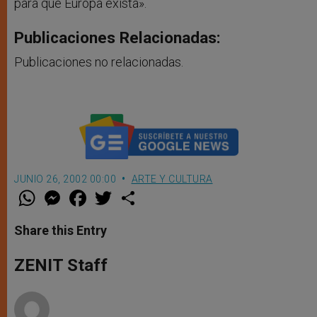
para que Europa exista».
Publicaciones Relacionadas:
Publicaciones no relacionadas.
JUNIO 26, 2002 00:00
ARTE Y CULTURA
W
M
F
T
S
h
e
a
w
h
a
s
c
i
a
t
s
e
t
r
Share this Entry
s
e
b
t
e
A
n
o
e
p
g
o
r
ZENIT Staff
p
e
k
r