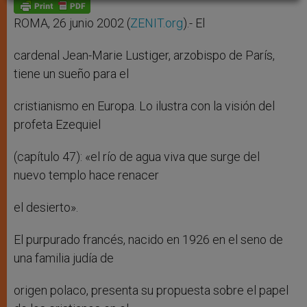
p
g
o
r
p
e
k
r
ROMA, 26 junio 2002 (
ZENIT.org
).- El
cardenal Jean-Marie Lustiger, arzobispo de París,
tiene un sueño para el
cristianismo en Europa. Lo ilustra con la visión del
profeta Ezequiel
(capítulo 47): «el río de agua viva que surge del
nuevo templo hace renacer
el desierto».
El purpurado francés, nacido en 1926 en el seno de
una familia judía de
origen polaco, presenta su propuesta sobre el papel