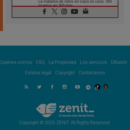
La matanza de niños en Gaza no cesa: 300
muertos en 300 días
07.08.2026
Tagle: La guerra desfigura el mundo, solo la
revelación de Dios lo transfigura
07.08.2026
Presentada la Trienal de Arte de las
Universidades Católicas: «Exercises in
Empathy»
07.08.2026
Fortunatus Nwachukwu: la comunicación
como misión al servicio del Evangelio
Quiénes somos
FAQ
La Propiedad
Los servicios
Difusión
07.08.2026
Estatus legal
Copyright
Contáctenos
SIGNIS 2026, dar voz a las religiosas en el
espacio público
07.08.2026
Lanzan un proyecto de empoderamiento
digital para mujeres líderes en África
07.08.2026
Programa oficial del Viaje Apostólico del
Papa León XIV a Francia
Copyright © 2026 ZENIT. All Rights Reserved.