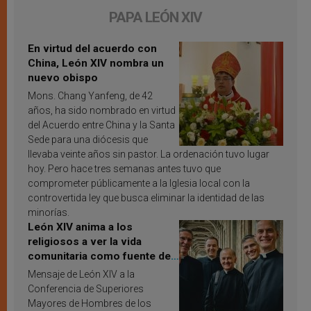
PAPA LEÓN XIV
En virtud del acuerdo con
China, León XIV nombra un
nuevo obispo
Mons. Chang Yanfeng, de 42
años, ha sido nombrado en virtud
del Acuerdo entre China y la Santa
Sede para una diócesis que
llevaba veinte años sin pastor. La ordenación tuvo lugar
hoy. Pero hace tres semanas antes tuvo que
comprometer públicamente a la Iglesia local con la
controvertida ley que busca eliminar la identidad de las
minorías.
León XIV anima a los
religiosos a ver la vida
comunitaria como fuente de
inspiración y santificación
Mensaje de León XIV a la
Conferencia de Superiores
Mayores de Hombres de los