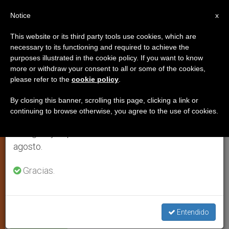
ES
Notice
×
x
Aviso importante
This website or its third party tools use cookies, which are
necessary to its functioning and required to achieve the
Del 27 de julio al 7 de agosto haremos la pausa
purposes illustrated in the cookie policy. If you want to know
El cristianismo en Europa debe
anual, aprovechando que en el periodo de verano
more or withdraw your consent to all or some of the cookies,
please refer to the
cookie policy
.
se generan menos informaciones y también el
ser un río que regenera el
consumo de las mismas disminuye.
desierto
By closing this banner, scrolling this page, clicking a link or
continuing to browse otherwise, you agree to the use of cookies.
Retomamos el trabajo ordinario de las ediciones
en inglés y español de ZENIT el lunes 10 de
Según el cardenal Jean-Marie Lustiger
agosto.
Gracias.
JUNIO 26, 2002 00:00
ZENIT STAFF
ARTE Y CULTURA
W
M
F
T
S
h
e
a
w
h
a
s
c
i
a
t
s
e
t
r
Share this Entry
s
e
b
t
e
Entendido
A
n
o
e