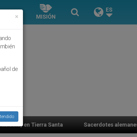
ES
×
MISIÓN
hando
ambién
pañol de
tendido
ta
Sacerdotes alemanes fieles al Papa contesta