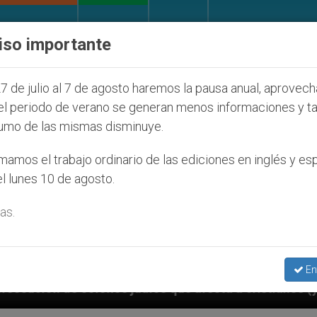
IGLESIA Y MUNDO
DOCUMENTOS
DONATIVOS
iso importante
7 de julio al 7 de agosto haremos la pausa anual, aprovec
el periodo de verano se generan menos informaciones y t
umo de las mismas disminuye.
amos el trabajo ordinario de las ediciones en inglés y es
l lunes 10 de agosto.
as.
En
íos que afecta a cristianos (y no sólo) en Tierra San