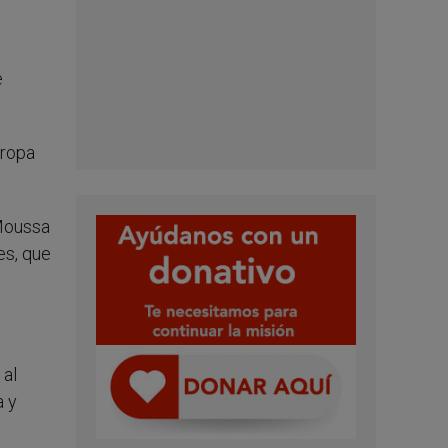
e
uropa
 Moussa
es, que
 al
a y