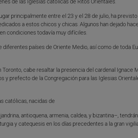
nes de las Iglesias católicas de Ritos Orientales.
gar principalmente entre el 23 y el 28 de julio, ha previsto
dicados a estos chicos y chicas. Algunos han dejado hac
en condiciones todavía muy difíciles.
de diferentes países de Oriente Medio, así como de toda E
n Toronto, cabe resaltar la presencia del cardenal Ignace
os y prefecto de la Congregación para las Iglesias Oriental
s católicas, nacidas de
jandrina, antioquena, armenia, caldea, y bizantina–, tendrán
turgia y catequesis en los días precedentes a la gran vigili