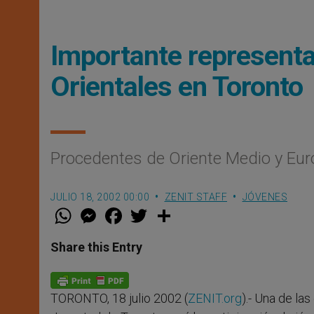
Importante representa
Orientales en Toronto
Procedentes de Oriente Medio y Eur
JULIO 18, 2002 00:00
ZENIT STAFF
JÓVENES
W
M
F
T
S
h
e
a
w
h
a
s
c
i
a
t
s
e
t
r
Share this Entry
s
e
b
t
e
A
n
o
e
p
g
o
r
p
e
k
TORONTO, 18 julio 2002 (
ZENIT.org
).- Una de la
r