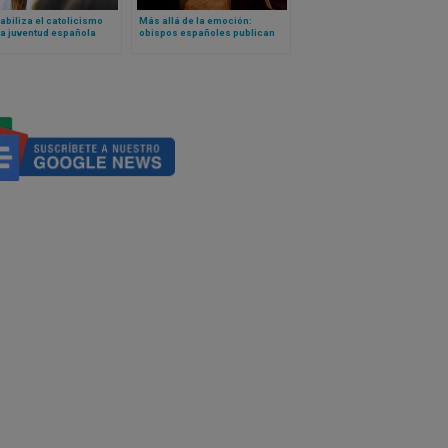
abiliza el catolicismo
Más allá de la emoción:
la juventud española
obispos españoles publican
 la encuestadora del
una crítica al emotivismo de
rno
retiros espirituales