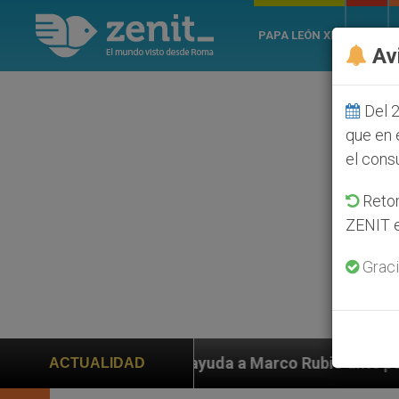
PAPA LEÓN XIV
ROMA
Av
Del 2
que en 
el cons
Retom
ZENIT e
Graci
n ayuda a Marco Rubio ante persecución de colonos jud
ACTUALIDAD