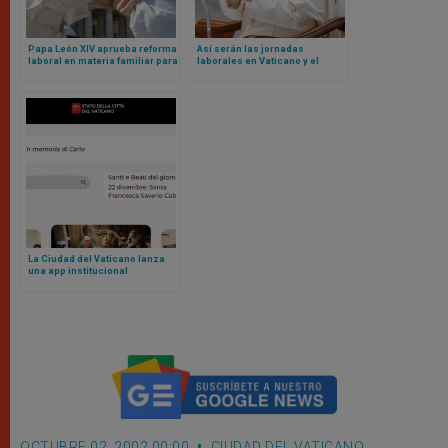
Papa León XIV aprueba reforma
Así serán las jornadas
laboral en materia familiar para
laborales en Vaticano y el
empleados del Vaticano
blindaje contra nepotismo
según nuevos Reglamentos de
León XIV
La Ciudad del Vaticano lanza
una app institucional
OCTUBRE 02, 2002 00:00
CIUDAD DEL VATICANO