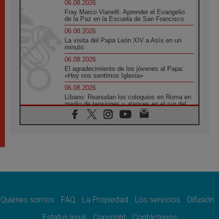
06.08.2026
Fray Marco Vianelli: Aprender el Evangelio
de la Paz en la Escuela de San Francisco
06.08.2026
La visita del Papa León XIV a Asís en un
minuto
06.08.2026
El agradecimiento de los jóvenes al Papa:
«Hoy nos sentimos Iglesia»
06.08.2026
Líbano: Reanudan los coloquios en Roma en
medio de tensiones y ataques en el sur del
país
06.08.2026
Hiroshima y Nagasaki, 81 años después.
Comienzan "Diez Días Oración por la Paz"
06.08.2026
Pizzaballa en Asís: los cristianos quieren
paz
06.08.2026
Sturla: La visita de León XIV será una buena
noticia para todo el Uruguay
Quiénes somos
FAQ
La Propiedad
Los servicios
Difusión
06.08.2026
Estatus legal
Copyright
Contáctenos
León XIV: La revolución del Evangelio