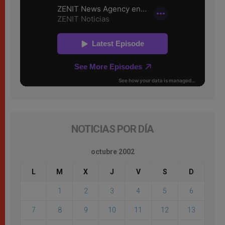
NOTICIAS POR DÍA
octubre 2002
L
M
X
J
V
S
D
1
2
3
4
5
6
7
8
9
10
11
12
13