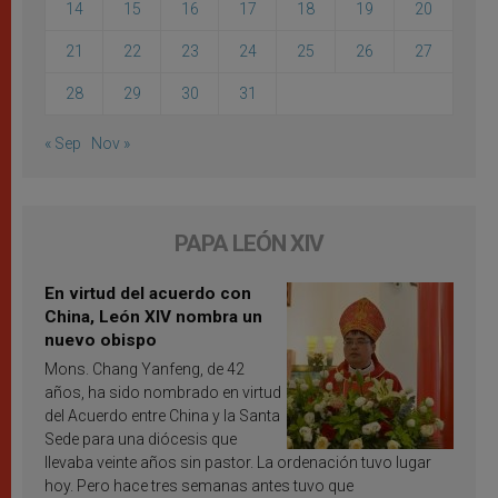
14
15
16
17
18
19
20
21
22
23
24
25
26
27
28
29
30
31
« Sep
Nov »
PAPA LEÓN XIV
En virtud del acuerdo con
China, León XIV nombra un
nuevo obispo
Mons. Chang Yanfeng, de 42
años, ha sido nombrado en virtud
del Acuerdo entre China y la Santa
Sede para una diócesis que
llevaba veinte años sin pastor. La ordenación tuvo lugar
hoy. Pero hace tres semanas antes tuvo que