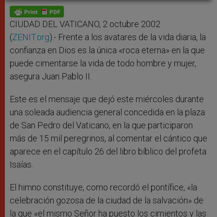
A
n
o
e
p
g
o
r
p
e
k
r
CIUDAD DEL VATICANO, 2 octubre 2002
(
ZENIT.org
).- Frente a los avatares de la vida diaria, la
confianza en Dios es la única «roca eterna» en la que
puede cimentarse la vida de todo hombre y mujer,
asegura Juan Pablo II.
Este es el mensaje que dejó este miércoles durante
una soleada audiencia general concedida en la plaza
de San Pedro del Vaticano, en la que participaron
más de 15 mil peregrinos, al comentar el cántico que
aparece en el capítulo 26 del libro bíblico del profeta
Isaías.
El himno constituye, como recordó el pontífice, «la
celebración gozosa de la ciudad de la salvación» de
la que «el mismo Señor ha puesto los cimientos y las