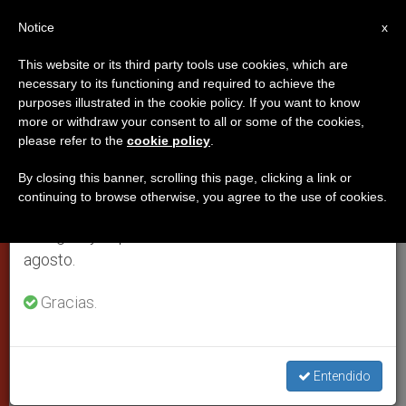
ES
Notice
×
x
Aviso importante
This website or its third party tools use cookies, which are
necessary to its functioning and required to achieve the
Del 27 de julio al 7 de agosto haremos la pausa
purposes illustrated in the cookie policy. If you want to know
El secreto de la paz interior, la
anual, aprovechando que en el periodo de verano
more or withdraw your consent to all or some of the cookies,
please refer to the
cookie policy
.
se generan menos informaciones y también el
confianza en Dios; según el Papa
consumo de las mismas disminuye.
By closing this banner, scrolling this page, clicking a link or
continuing to browse otherwise, you agree to the use of cookies.
Retomamos el trabajo ordinario de las ediciones
Medita en la audiencia general sobre el
en inglés y español de ZENIT el lunes 10 de
himno de Isaías a la «roca eterna»
agosto.
OCTUBRE 02, 2002 00:00
ZENIT STAFF
CIUDAD DEL
Gracias.
VATICANO
W
M
F
T
S
h
e
a
w
h
a
s
c
i
a
t
s
e
t
r
Entendido
Share this Entry
s
e
b
t
e