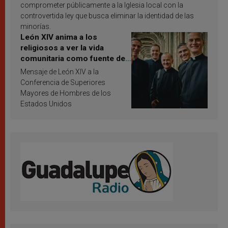
comprometer públicamente a la Iglesia local con la
controvertida ley que busca eliminar la identidad de las
minorías.
León XIV anima a los
religiosos a ver la vida
comunitaria como fuente de
inspiración y santificación
Mensaje de León XIV a la
Conferencia de Superiores
Mayores de Hombres de los
Estados Unidos