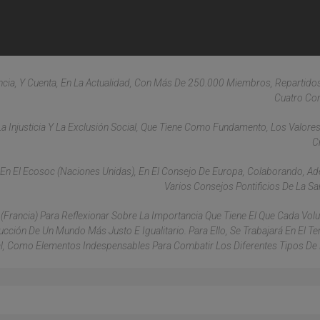
ncia, Y Cuenta, En La Actualidad, Con Más De 250.000 Miembros, Repartido
Cuatro Con
a Injusticia Y La Exclusión Social, Que Tiene Como Fundamento, Los Valores
C
 En El Ecosoc (Naciones Unidas), En El Consejo De Europa, Colaborando, A
Varios Consejos Pontificios De La Sa
 (Francia) Para Reflexionar Sobre La Importancia Que Tiene El Que Cada Volu
ción De Un Mundo Más Justo E Igualitario. Para Ello, Se Trabajará En El T
ial, Como Elementos Indespensables Para Combatir Los Diferentes Tipos De