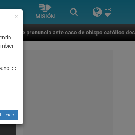
ES
×
MISIÓN
 ante caso de obispo católico desaparecido por la di
hando
ambién
pañol de
tendido