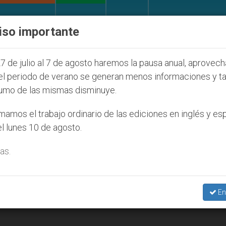
IGLESIA Y MUNDO
DOCUMENTOS
DONATIVOS
iso importante
ial de la Juventud Seúl 2027
ONU se pronuncia
7 de julio al 7 de agosto haremos la pausa anual, aprovec
el periodo de verano se generan menos informaciones y t
umo de las mismas disminuye.
2
amos el trabajo ordinario de las ediciones en inglés y es
l lunes 10 de agosto.
as.
En
ociación Internacional de Caridades