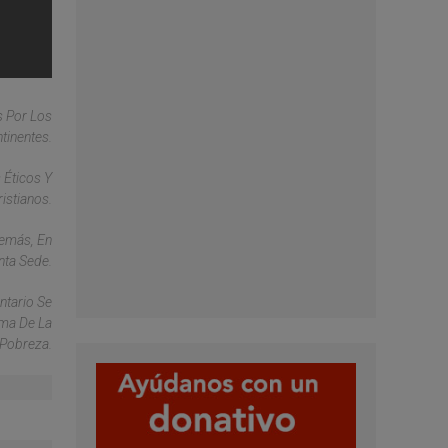
s Por Los
tinentes.
 Éticos Y
ristianos.
demás, En
nta Sede.
ntario Se
ema De La
 Pobreza.