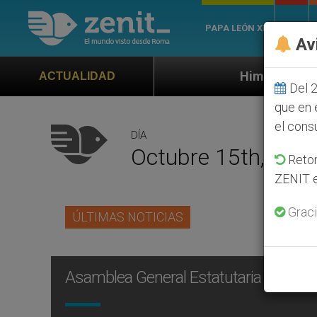
PAPA LEÓN XIV
ROMA
Av
Himno oficial de la Jornada Mund
ACTUALIDAD
Del 2
que en 
el cons
DÍA
Octubre 15th, 200
Retom
ZENIT e
Graci
ÚLTIMAS NOTICIAS
Asamblea General Estatutaria de la As