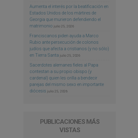
Aumenta el interés por la beatificación en
Estados Unidos de los mártires de
Georgia que murieron defendiendo el
matrimonio
julio 25, 2026
Franciscanos piden ayuda a Marco
Rubio ante persecución de colonos
judíos que afecta a cristianos (y no sólo)
en Tierra Santa
julio 25, 2026
Sacerdotes alemanes fieles al Papa
contestan a su propio obispo (y
cardenal) quien les orilla a bendecir
parejas del mismo sexo en importante
diócesis
julio 25, 2026
PUBLICACIONES MÁS
VISTAS