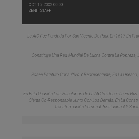
OCT 15, 2002 00:00
ZENIT STAFF
La AIC Fue Fundada Por San Vicente De Paul, En 1617 En Fra
Constituye Una Red Mundial De Lucha Contra La Pobreza, L
Posee Estatuto Consultivo Y Representante, En La Unesco,
En Esta Ocasión Los Voluntarios De La AIC Se Reunirán En Niza
Sienta Co-Responsable Junto Con Los Demás, En La Construc
Transformación Personal, Institucional Y Soc