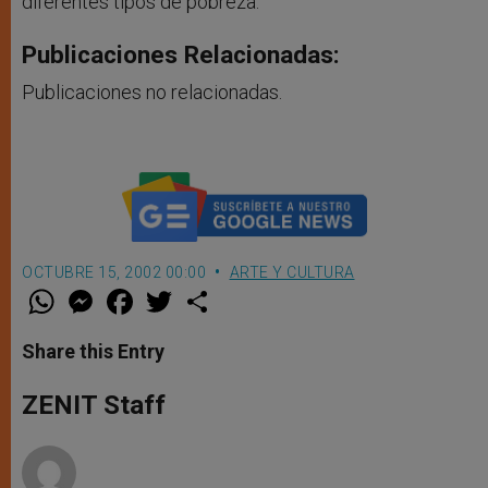
diferentes tipos de pobreza.
Publicaciones Relacionadas:
Publicaciones no relacionadas.
OCTUBRE 15, 2002 00:00
ARTE Y CULTURA
W
M
F
T
S
h
e
a
w
h
a
s
c
i
a
t
s
e
t
r
Share this Entry
s
e
b
t
e
A
n
o
e
p
g
o
r
ZENIT Staff
p
e
k
r