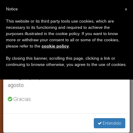
ES
Notice
×
x
Aviso importante
This website or its third party tools use cookies, which are
necessary to its functioning and required to achieve the
Del 27 de julio al 7 de agosto haremos la pausa
purposes illustrated in the cookie policy. If you want to know
Asamblea General Estatutaria de
anual, aprovechando que en el periodo de verano
more or withdraw your consent to all or some of the cookies,
please refer to the
cookie policy
.
se generan menos informaciones y también el
la Asociación Internacional de
consumo de las mismas disminuye.
Caridades
By closing this banner, scrolling this page, clicking a link or
continuing to browse otherwise, you agree to the use of cookies.
Retomamos el trabajo ordinario de las ediciones
en inglés y español de ZENIT el lunes 10 de
MADRID, 15 octubre 2002 (
ZENIT.org
).-
agosto.
La Asociación Internacional de
Gracias.
Caridades (AIC) celebrará su Asamblea
General Estatutaria, en Niza-La Colle
sur Loup (Francia), del 19 al 26 de
Entendido
octubre, con el título «AIC 2002: La