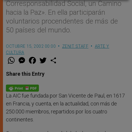
Corresponsabilidad Social, un Camino
hacia la Paz». En ella participarán
voluntarios procendentes de más de
50 países del mundo.
OCTUBRE 15, 2002 00:00
ZENIT STAFF
ARTE Y
CULTURA
W
M
F
T
S
h
e
a
w
h
a
s
c
i
a
t
s
e
t
r
Share this Entry
s
e
b
t
e
A
n
o
e
p
g
o
r
p
e
k
r
La AIC fue fundada por San Vicente de Paul, en 1617
en Francia, y cuenta, en la actualidad, con más de
250.000 miembros, repartidos por los cuatro
continentes.