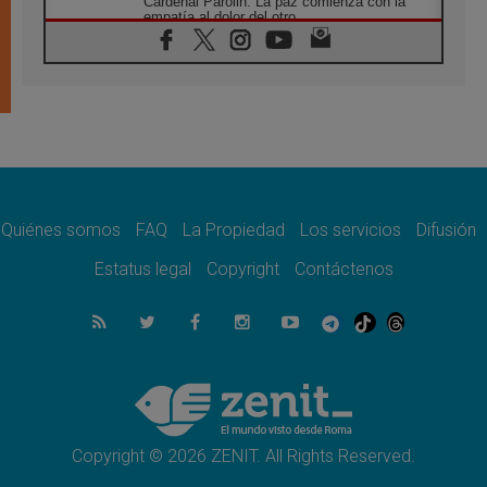
Cardenal Parolin: La paz comienza con la
empatía al dolor del otro
06.08.2026
Fray Marco Vianelli: Aprender el Evangelio
de la Paz en la Escuela de San Francisco
06.08.2026
La visita del Papa León XIV a Asís en un
minuto
06.08.2026
El agradecimiento de los jóvenes al Papa:
«Hoy nos sentimos Iglesia»
Quiénes somos
FAQ
La Propiedad
Los servicios
Difusión
06.08.2026
Líbano: Reanudan los coloquios en Roma en
Estatus legal
Copyright
Contáctenos
medio de tensiones y ataques en el sur del
país
06.08.2026
Hiroshima y Nagasaki, 81 años después.
Comienzan "Diez Días Oración por la Paz"
06.08.2026
Pizzaballa en Asís: los cristianos quieren
paz
Copyright © 2026 ZENIT. All Rights Reserved.