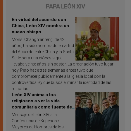
PAPA LEÓN XIV
En virtud del acuerdo con
China, León XIV nombra un
nuevo obispo
Mons. Chang Yanfeng, de 42
años, ha sido nombrado en virtud
del Acuerdo entre China y la Santa
Sede para una diócesis que
llevaba veinte años sin pastor. La ordenación tuvo lugar
hoy. Pero hace tres semanas antes tuvo que
comprometer públicamente a la Iglesia local con la
controvertida ley que busca eliminar la identidad de las
minorías.
León XIV anima a los
religiosos a ver la vida
comunitaria como fuente de
inspiración y santificación
Mensaje de León XIV a la
Conferencia de Superiores
Mayores de Hombres de los