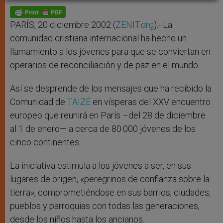
A
n
o
e
p
g
o
r
p
e
k
r
PARÍS, 20 diciembre 2002 (
ZENIT.org
).- La
comunidad cristiana internacional ha hecho un
llamamiento a los jóvenes para que se conviertan en
operarios de reconciliación y de paz en el mundo.
Así se desprende de los mensajes que ha recibido la
Comunidad de
TAIZÉ
en vísperas del XXV encuentro
europeo que reunirá en París –del 28 de diciembre
al 1 de enero— a cerca de 80.000 jóvenes de los
cinco continentes.
La iniciativa estimula a los jóvenes a ser, en sus
lugares de origen, «peregrinos de confianza sobre la
tierra», comprometiéndose en sus barrios, ciudades,
pueblos y parroquias con todas las generaciones,
desde los niños hasta los ancianos.