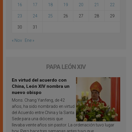
16
17
18
19
20
21
22
23
24
25
26
27
28
29
30
31
« Nov
Ene »
PAPA LEÓN XIV
En virtud del acuerdo con
China, León XIV nombra un
nuevo obispo
Mons. Chang Yanfeng, de 42
años, ha sido nombrado en virtud
del Acuerdo entre China y la Santa
Sede para una diócesis que
llevaba veinte años sin pastor. La ordenación tuvo lugar
hoy. Pero hace tres semanas antes tuvo que