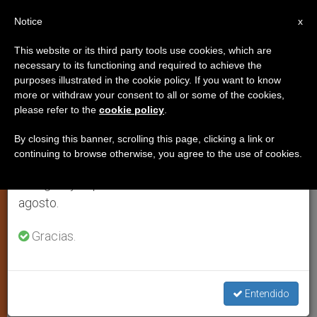
ES
Notice
×
x
Aviso importante
This website or its third party tools use cookies, which are
necessary to its functioning and required to achieve the
Del 27 de julio al 7 de agosto haremos la pausa
purposes illustrated in the cookie policy. If you want to know
Mensajes a Taizé: Los jóvenes,
anual, aprovechando que en el periodo de verano
more or withdraw your consent to all or some of the cookies,
please refer to the
cookie policy
.
se generan menos informaciones y también el
esperanza de paz en el mundo
consumo de las mismas disminuye.
By closing this banner, scrolling this page, clicking a link or
continuing to browse otherwise, you agree to the use of cookies.
Retomamos el trabajo ordinario de las ediciones
Cada uno debe aportar su propia
en inglés y español de ZENIT el lunes 10 de
contribución, invita Juan Pablo II
agosto.
DICIEMBRE 20, 2002 00:00
ZENIT STAFF
ARTE Y
Gracias.
CULTURA
W
M
F
T
S
h
e
a
w
h
a
s
c
i
a
t
s
e
t
r
Entendido
Share this Entry
s
e
b
t
e