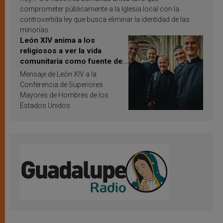
comprometer públicamente a la Iglesia local con la
controvertida ley que busca eliminar la identidad de las
minorías.
León XIV anima a los
religiosos a ver la vida
comunitaria como fuente de
inspiración y santificación
Mensaje de León XIV a la
Conferencia de Superiores
Mayores de Hombres de los
Estados Unidos