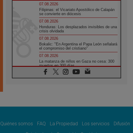
07.08.2026
Filipinas: el Vicariato Apostólico de Calapán
se convierte en diócesis
07.08.2026
Honduras: Los desplazados invisibles de una
crisis olvidada
07.08.2026
Bokalic: "En Argentina el Papa León señalará
el compromiso del cristiano"
07.08.2026
La matanza de niños en Gaza no cesa: 300
muertos en 300 días
07.08.2026
Tagle: La guerra desfigura el mundo, solo la
revelación de Dios lo transfigura
07.08.2026
Presentada la Trienal de Arte de las
Universidades Católicas: «Exercises in
Empathy»
07.08.2026
Fortunatus Nwachukwu: la comunicación
como misión al servicio del Evangelio
Quiénes somos
FAQ
La Propiedad
Los servicios
Difusión
07.08.2026