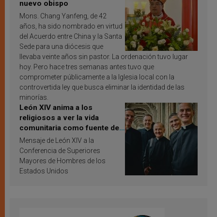
nuevo obispo
Mons. Chang Yanfeng, de 42
años, ha sido nombrado en virtud
del Acuerdo entre China y la Santa
Sede para una diócesis que
llevaba veinte años sin pastor. La ordenación tuvo lugar
hoy. Pero hace tres semanas antes tuvo que
comprometer públicamente a la Iglesia local con la
controvertida ley que busca eliminar la identidad de las
minorías.
León XIV anima a los
religiosos a ver la vida
comunitaria como fuente de
inspiración y santificación
Mensaje de León XIV a la
Conferencia de Superiores
Mayores de Hombres de los
Estados Unidos