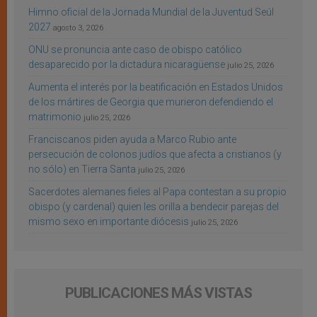
Himno oficial de la Jornada Mundial de la Juventud Seúl
2027
agosto 3, 2026
ONU se pronuncia ante caso de obispo católico
desaparecido por la dictadura nicaragüense
julio 25, 2026
Aumenta el interés por la beatificación en Estados Unidos
de los mártires de Georgia que murieron defendiendo el
matrimonio
julio 25, 2026
Franciscanos piden ayuda a Marco Rubio ante
persecución de colonos judíos que afecta a cristianos (y
no sólo) en Tierra Santa
julio 25, 2026
Sacerdotes alemanes fieles al Papa contestan a su propio
obispo (y cardenal) quien les orilla a bendecir parejas del
mismo sexo en importante diócesis
julio 25, 2026
PUBLICACIONES MÁS VISTAS