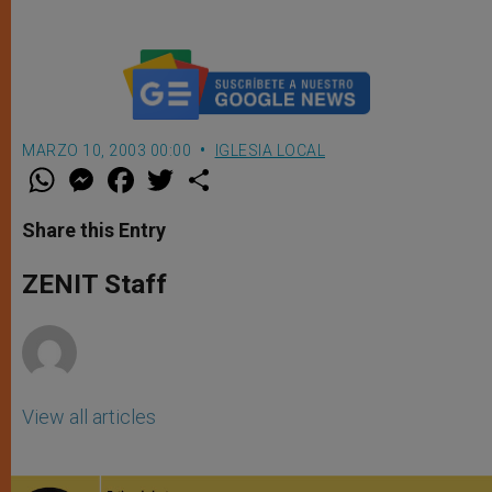
MARZO 10, 2003 00:00
IGLESIA LOCAL
W
M
F
T
S
h
e
a
w
h
a
s
c
i
a
t
s
e
t
r
Share this Entry
s
e
b
t
e
A
n
o
e
p
g
o
r
ZENIT Staff
p
e
k
r
View all articles