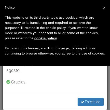
ES
Notice
×
x
Aviso importante
This website or its third party tools use cookies, which are
necessary to its functioning and required to achieve the
Del 27 de julio al 7 de agosto haremos la pausa
purposes illustrated in the cookie policy. If you want to know
anual, aprovechando que en el periodo de verano
more or withdraw your consent to all or some of the cookies,
please refer to the
cookie policy
.
se generan menos informaciones y también el
consumo de las mismas disminuye.
By closing this banner, scrolling this page, clicking a link or
continuing to browse otherwise, you agree to the use of cookies.
Retomamos el trabajo ordinario de las ediciones
en inglés y español de ZENIT el lunes 10 de
agosto.
Gracias.
Entendido