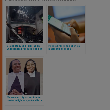
Ola de ataques a iglesias en
Policía brasileña detiene a
2024 genera preocupación por
mujer que acosaba
la libertad religiosa en Estados
digitalmente a un sacerdote:
Unidos
creo y distribuyó material falso
Mueren en trágico accidente
cuatro religiosas, entre ella la
superiora general de la Orden