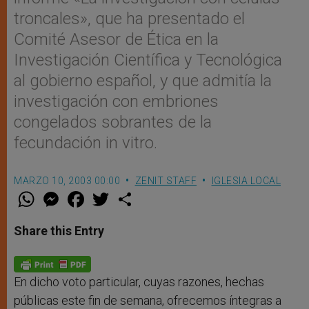
troncales», que ha presentado el
Comité Asesor de Ética en la
Investigación Científica y Tecnológica
al gobierno español, y que admitía la
investigación con embriones
congelados sobrantes de la
fecundación in vitro.
MARZO 10, 2003 00:00
ZENIT STAFF
IGLESIA LOCAL
W
M
F
T
S
h
e
a
w
h
a
s
c
i
a
t
s
e
t
r
Share this Entry
s
e
b
t
e
A
n
o
e
p
g
o
r
p
e
k
r
En dicho voto particular, cuyas razones, hechas
públicas este fin de semana, ofrecemos íntegras a