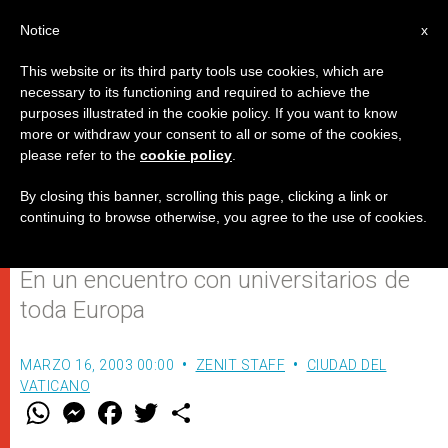
ES
Notice
x
This website or its third party tools use cookies, which are
necessary to its functioning and required to achieve the
purposes illustrated in the cookie policy. If you want to know
El Papa dice entre bromas que
more or withdraw your consent to all or some of the cookies,
please refer to the
cookie policy
.
irá a la Jornada de la Juventud
de Colonia (2005)
By closing this banner, scrolling this page, clicking a link or
continuing to browse otherwise, you agree to the use of cookies.
En un encuentro con universitarios de
toda Europa
MARZO 16, 2003 00:00
ZENIT STAFF
CIUDAD DEL
VATICANO
W
M
F
T
S
h
e
a
w
h
a
s
c
i
a