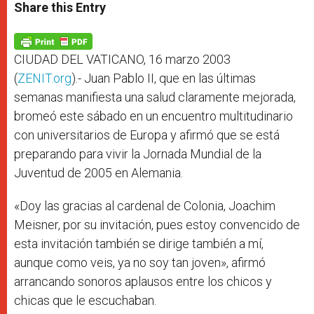
t
s
e
t
r
Share this Entry
s
e
b
t
e
A
n
o
e
p
g
o
r
p
e
k
r
CIUDAD DEL VATICANO, 16 marzo 2003
(
ZENIT.org
).- Juan Pablo II, que en las últimas
semanas manifiesta una salud claramente mejorada,
bromeó este sábado en un encuentro multitudinario
con universitarios de Europa y afirmó que se está
preparando para vivir la Jornada Mundial de la
Juventud de 2005 en Alemania.
«Doy las gracias al cardenal de Colonia, Joachim
Meisner, por su invitación, pues estoy convencido de
esta invitación también se dirige también a mí,
aunque como veis, ya no soy tan joven», afirmó
arrancando sonoros aplausos entre los chicos y
chicas que le escuchaban.