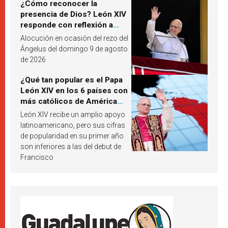
¿Cómo reconocer la
presencia de Dios? León XIV
responde con reflexión a
partir de un pasaje del
Alocución en ocasión del rezo del
Evangelio
Ángelus del domingo 9 de agosto
de 2026
¿Qué tan popular es el Papa
León XIV en los 6 países con
más católicos de América
Latina en 2026? Publican
León XIV recibe un amplio apoyo
resultados de investigación
latinoamericano, pero sus cifras
de popularidad en su primer año
son inferiores a las del debut de
Francisco