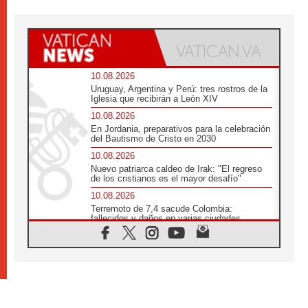
10.08.2026
Uruguay, Argentina y Perú: tres rostros de la
Iglesia que recibirán a León XIV
10.08.2026
En Jordania, preparativos para la celebración
del Bautismo de Cristo en 2030
10.08.2026
Nuevo patriarca caldeo de Irak: "El regreso
de los cristianos es el mayor desafío"
10.08.2026
Terremoto de 7,4 sacude Colombia:
fallecidos y daños en varias ciudades
10.08.2026
Ébola en RD Congo: Alarma de la UNICEF
por 743 casos confirmados entre niños
10.08.2026
Los obispos de Francia invitan a rezar por el
viaje del Papa