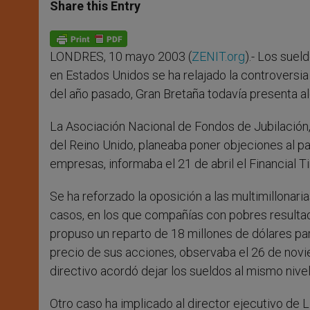
t
s
e
t
r
Share this Entry
s
e
b
t
e
A
n
o
e
p
g
o
r
p
e
k
LONDRES, 10 mayo 2003 (
ZENIT.org
).- Los suel
r
en Estados Unidos se ha relajado la controversia
del año pasado, Gran Bretaña todavía presenta al
La Asociación Nacional de Fondos de Jubilación
del Reino Unido, planeaba poner objeciones al p
empresas, informaba el 21 de abril el Financial T
Se ha reforzado la oposición a las multimillonar
casos, en los que compañías con pobres resultad
propuso un reparto de 18 millones de dólares par
precio de sus acciones, observaba el 26 de novi
directivo acordó dejar los sueldos al mismo nivel
Otro caso ha implicado al director ejecutivo de