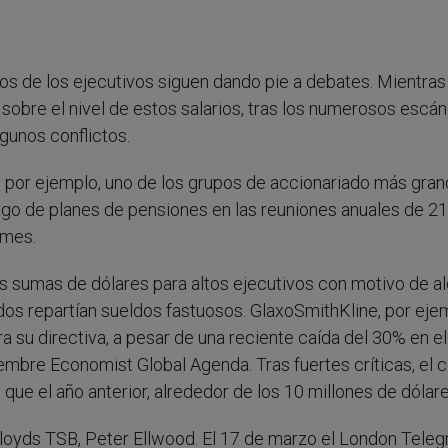
dos de los ejecutivos siguen dando pie a debates. Mientra
 sobre el nivel de estos salarios, tras los numerosos escá
gunos conflictos.
, por ejemplo, uno de los grupos de accionariado más gra
ago de planes de pensiones en las reuniones anuales de 21
imes.
ias sumas de dólares para altos ejecutivos con motivo de a
os repartían sueldos fastuosos. GlaxoSmithKline, por eje
a su directiva, a pesar de una reciente caída del 30% en el
embre Economist Global Agenda. Tras fuertes críticas, el 
 que el año anterior, alrededor de los 10 millones de dólare
 Lloyds TSB, Peter Ellwood. El 17 de marzo el London Teleg