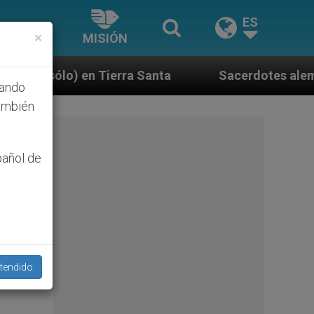
ES
×
MISIÓN
Santa
Sacerdotes alemanes fieles al Papa contes
hando
ambién
pañol de
tendido