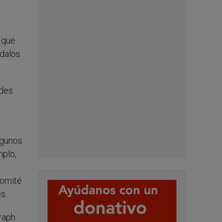
s que
ndalos
ndes
lgunos
mplo,
comité
s.
raph