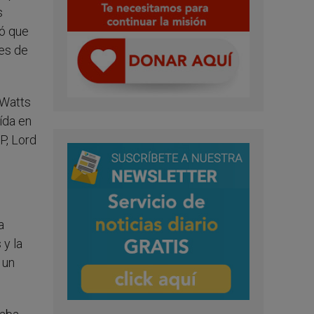
s
ló que
nes de
 Watts
ída en
P, Lord
a
y la
 un