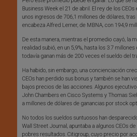
Pero este promedio puede engañar. Lo que se ha 
Business Week el 21 de abril. El rey de los CEOs 
unos ingresos de 706,1 millones de dólares, tras 
encabeza Alfred Lerner, de MBNA, con 194,9 mill
De esta manera, mientras el promedio cayó, la m
realidad subió, en un 5,9%, hasta los 3.7 millon
todavía ganan más de 200 veces el sueldo del tr
Ha habido, sin embargo, una concienciación creci
CEOs han perdido sus bonus y también se han vis
bajos precios de las acciones. Algunos ejecutivo
John Chambers en Cisco Systems y Thomas Siebe
a millones de dólares de ganancias por stock opt
No todos los sueldos suntuosos han desparecido.
Wall Street Journal, apuntaba a algunos CEOs de 
pobres resultados. Citigroup, cuyo precio por ac