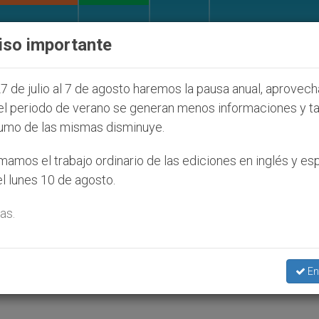
IGLESIA Y MUNDO
DOCUMENTOS
DONATIVOS
iso importante
judíos que afecta a cristianos (y no sólo) en Tierra 
7 de julio al 7 de agosto haremos la pausa anual, aprovec
el periodo de verano se generan menos informaciones y t
umo de las mismas disminuye.
los súper ejecutivos
amos el trabajo ordinario de las ediciones en inglés y es
l lunes 10 de agosto.
as.
an los problemas
En
Z