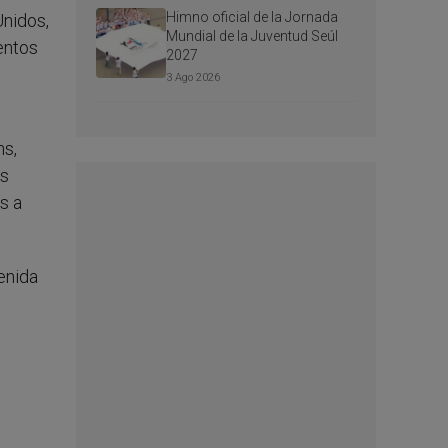
Himno oficial de la Jornada
Unidos,
Mundial de la Juventud Seúl
entos
2027
3 Ago 2026
ns,
os
s a
enida