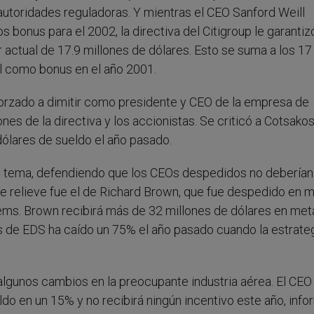
autoridades reguladoras. Y mientras el CEO Sanford Weill
 bonus para el 2002, la directiva del Citigroup le garantiz
 actual de 17.9 millones de dólares. Esto se suma a los 17
ll como bonus en el año 2001.
 forzado a dimitir como presidente y CEO de la empresa de
nes de la directiva y los accionistas. Se criticó a Cotsakos
ólares de sueldo el año pasado.
re el tema, defendiendo que los CEOs despedidos no deberían
e relieve fue el de Richard Brown, que fue despedido en 
ms. Brown recibirá más de 32 millones de dólares en metá
es de EDS ha caído un 75% el año pasado cuando la estrate
 algunos cambios en la preocupante industria aérea. El CEO
eldo en un 15% y no recibirá ningún incentivo este año, info