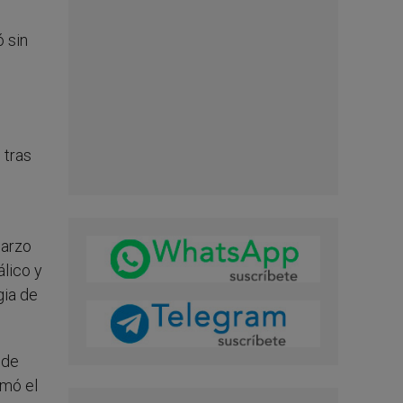
ó sin
 tras
marzo
lico y
gia de
 de
rmó el