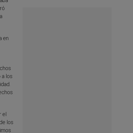
maba
tró
la
a en
uchos
 a los
idad.
rechos
 el
de los
timos