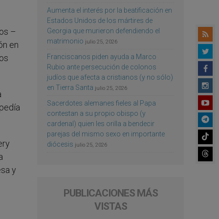
Aumenta el interés por la beatificación en
Estados Unidos de los mártires de
ios –
Georgia que murieron defendiendo el
matrimonio
julio 25, 2026
ión en
Franciscanos piden ayuda a Marco
los
Rubio ante persecución de colonos
judíos que afecta a cristianos (y no sólo)
en Tierra Santa
julio 25, 2026
a
Sacerdotes alemanes fieles al Papa
 pedía
contestan a su propio obispo (y
cardenal) quien les orilla a bendecir
parejas del mismo sexo en importante
ery
diócesis
julio 25, 2026
a
esa y
PUBLICACIONES MÁS
VISTAS