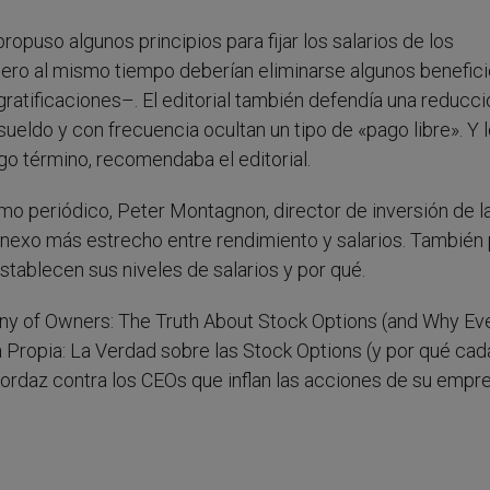
 propuso algunos principios para fijar los salarios de los
 pero al mismo tiempo deberían eliminarse algunos benefic
 gratificaciones–. El editorial también defendía una reducc
ueldo y con frecuencia ocultan un tipo de «pago libre». Y 
rgo término, recomendaba el editorial.
ismo periódico, Peter Montagnon, director de inversión de l
 nexo más estrecho entre rendimiento y salarios. También
tablecen sus niveles de salarios y por qué.
any of Owners: The Truth About Stock Options (and Why Ev
ropia: La Verdad sobre las Stock Options (y por qué cad
mordaz contra los CEOs que inflan las acciones de su empr