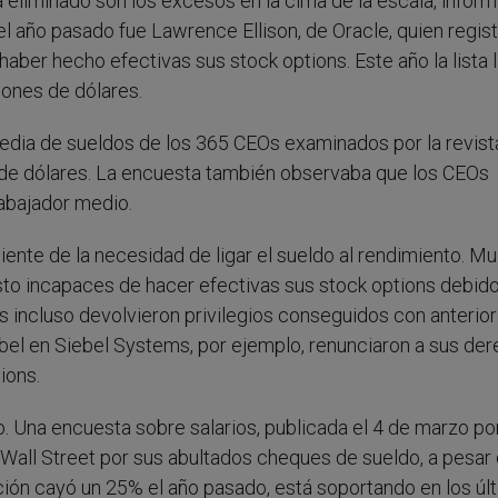
eliminado son los excesos en la cima de la escala, infor
el año pasado fue Lawrence Ellison, de Oracle, quien regis
haber hecho efectivas sus stock options. Este año la lista 
ones de dólares.
edia de sueldos de los 365 CEOs examinados por la revist
es de dólares. La encuesta también observaba que los CEOs
abajador medio.
ente de la necesidad de ligar el sueldo al rendimiento. M
to incapaces de hacer efectivas sus stock options debido
s incluso devolvieron privilegios conseguidos con anterior
l en Siebel Systems, por ejemplo, renunciaron a sus de
ions.
 Una encuesta sobre salarios, publicada el 4 de marzo por
Wall Street por sus abultados cheques de sueldo, a pesar 
ción cayó un 25% el año pasado, está soportando en los úl