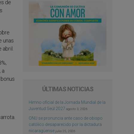
es de
us
sobre
e unas
abril.
3%,
 a
s bonus
ÚLTIMAS NOTICIAS
Himno oficial de la Jornada Mundial de la
Juventud Seúl 2027
agosto 3, 2026
arrota.
ONU se pronuncia ante caso de obispo
católico desaparecido por la dictadura
nicaragüense
julio 25, 2026