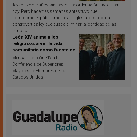
llevaba veinte años sin pastor. La ordenación tuvo lugar
hoy. Pero hace tres semanas antes tuvo que
comprometer públicamente a la Iglesia local con la
controvertida ley que busca eliminar la identidad de las
minorías.
León XIV anima a los
religiosos a ver la vida
comunitaria como fuente de
inspiración y santificación
Mensaje de León XIV a la
Conferencia de Superiores
Mayores de Hombres de los
Estados Unidos