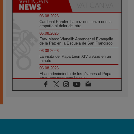
06.08.2026
Cardenal Parolin: La paz comienza con la
empatía al dolor del otro
06.08.2026
Fray Marco Vianelli: Aprender el Evangelio
de la Paz en la Escuela de San Francisco
06.08.2026
La visita del Papa León XIV a Asís en un
minuto
06.08.2026
El agradecimiento de los jóvenes al Papa:
«Hoy nos sentimos Iglesia»
06.08.2026
Líbano: Reanudan los coloquios en Roma en
medio de tensiones y ataques en el sur del
país
06.08.2026
Hiroshima y Nagasaki, 81 años después.
Comienzan "Diez Días Oración por la Paz"
06.08.2026
Pizzaballa en Asís: los cristianos quieren