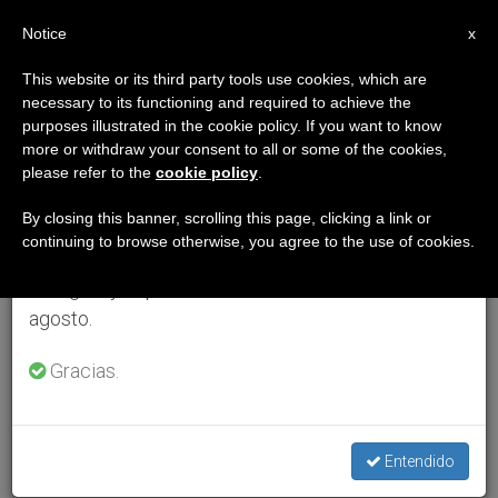
ES
Notice
×
x
Aviso importante
This website or its third party tools use cookies, which are
necessary to its functioning and required to achieve the
Del 27 de julio al 7 de agosto haremos la pausa
purposes illustrated in the cookie policy. If you want to know
anual, aprovechando que en el periodo de verano
more or withdraw your consent to all or some of the cookies,
please refer to the
cookie policy
.
se generan menos informaciones y también el
consumo de las mismas disminuye.
By closing this banner, scrolling this page, clicking a link or
continuing to browse otherwise, you agree to the use of cookies.
Retomamos el trabajo ordinario de las ediciones
en inglés y español de ZENIT el lunes 10 de
agosto.
Gracias.
Entendido