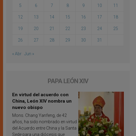
5
6
7
8
9
10
11
12
13
14
15
16
17
18
19
20
21
22
23
24
25
26
27
28
29
30
31
« Abr
Jun »
PAPA LEÓN XIV
En virtud del acuerdo con
China, León XIV nombra un
nuevo obispo
Mons. Chang Yanfeng, de 42
años, ha sido nombrado en virtud
del Acuerdo entre China y la Santa
Sede para una diócesis que