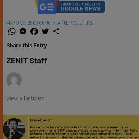
MAYO 30, 2003 00:00
ARTE Y CULTURA
W
M
F
T
S
h
e
a
w
h
a
s
c
i
a
t
s
e
t
r
Share this Entry
s
e
b
t
e
A
n
o
e
p
g
o
r
ZENIT Staff
p
e
k
r
View all articles