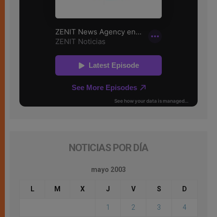
NOTICIAS POR DÍA
mayo 2003
L
M
X
J
V
S
D
1
2
3
4