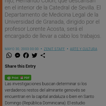
hijo, Hernando Colón, que descansan
en el interior de la Catedral de Sevilla. El
Departamento de Medicina Legal de la
Universidad de Granada, dirigido por el
profesor Lorente Acosta, será el
encargado de llevar a cabo los trabajos.
MAYO 30, 2003 00:00
ZENIT STAFF
ARTE Y CULTURA
W
M
F
T
S
h
e
a
w
h
a
s
c
i
a
t
s
e
t
r
Share this Entry
s
e
b
t
e
A
n
o
e
p
g
o
r
p
e
k
r
Las investigaciones buscan determinar si los
verdaderos restos del almirante genovés se
encuentran en la capital andaluza o bien en Santo
Domingo (República Dominicana). El estudio