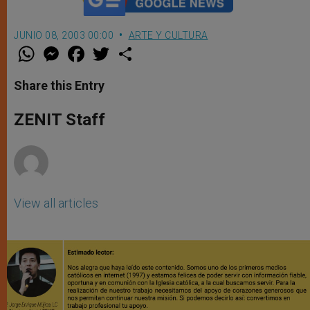
JUNIO 08, 2003 00:00
ARTE Y CULTURA
W
M
F
T
S
h
e
a
w
h
a
s
c
i
a
t
s
e
t
r
Share this Entry
s
e
b
t
e
A
n
o
e
p
g
o
r
ZENIT Staff
p
e
k
r
View all articles