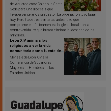
del Acuerdo entre China y la Santa
Sede para una diócesis que
llevaba veinte años sin pastor. La ordenación tuvo lugar
hoy. Pero hace tres semanas antes tuvo que
comprometer públicamente a la Iglesia local con la
controvertida ley que busca eliminar la identidad de las
minorías.
León XIV anima a los
religiosos a ver la vida
comunitaria como fuente de
inspiración y santificación
Mensaje de León XIV a la
Conferencia de Superiores
Mayores de Hombres de los
Estados Unidos