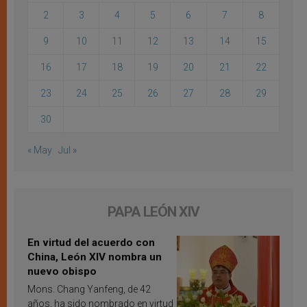
2
3
4
5
6
7
8
9
10
11
12
13
14
15
16
17
18
19
20
21
22
23
24
25
26
27
28
29
30
« May
Jul »
PAPA LEÓN XIV
En virtud del acuerdo con
China, León XIV nombra un
nuevo obispo
Mons. Chang Yanfeng, de 42
años, ha sido nombrado en virtud