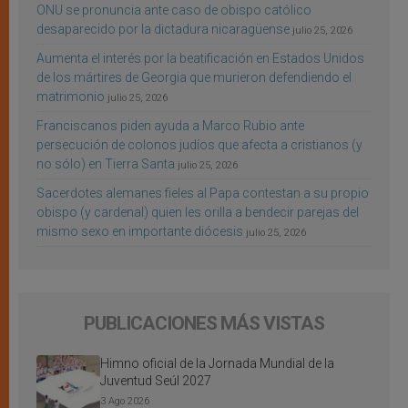
ONU se pronuncia ante caso de obispo católico
desaparecido por la dictadura nicaragüense
julio 25, 2026
Aumenta el interés por la beatificación en Estados Unidos
de los mártires de Georgia que murieron defendiendo el
matrimonio
julio 25, 2026
Franciscanos piden ayuda a Marco Rubio ante
persecución de colonos judíos que afecta a cristianos (y
no sólo) en Tierra Santa
julio 25, 2026
Sacerdotes alemanes fieles al Papa contestan a su propio
obispo (y cardenal) quien les orilla a bendecir parejas del
mismo sexo en importante diócesis
julio 25, 2026
PUBLICACIONES MÁS VISTAS
Himno oficial de la Jornada Mundial de la
Juventud Seúl 2027
3 Ago 2026