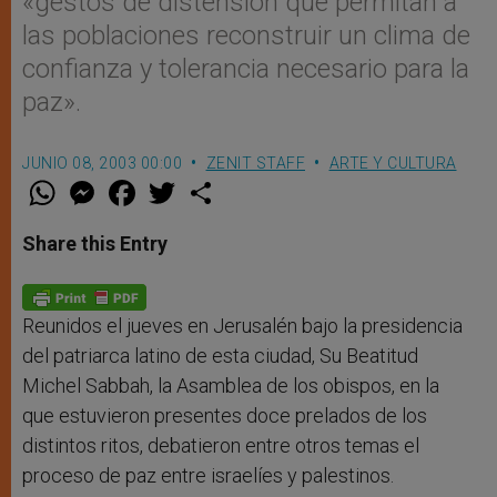
«gestos de distensión que permitan a
las poblaciones reconstruir un clima de
confianza y tolerancia necesario para la
paz».
JUNIO 08, 2003 00:00
ZENIT STAFF
ARTE Y CULTURA
W
M
F
T
S
h
e
a
w
h
a
s
c
i
a
t
s
e
t
r
Share this Entry
s
e
b
t
e
A
n
o
e
p
g
o
r
p
e
k
r
Reunidos el jueves en Jerusalén bajo la presidencia
del patriarca latino de esta ciudad, Su Beatitud
Michel Sabbah, la Asamblea de los obispos, en la
que estuvieron presentes doce prelados de los
distintos ritos, debatieron entre otros temas el
proceso de paz entre israelíes y palestinos.