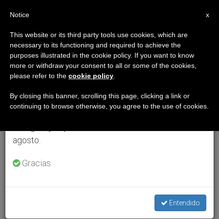
ES
Notice
×
x
Aviso importante
This website or its third party tools use cookies, which are
necessary to its functioning and required to achieve the
Del 27 de julio al 7 de agosto haremos la pausa
purposes illustrated in the cookie policy. If you want to know
anual, aprovechando que en el periodo de verano
more or withdraw your consent to all or some of the cookies,
please refer to the
cookie policy
.
se generan menos informaciones y también el
consumo de las mismas disminuye.
By closing this banner, scrolling this page, clicking a link or
continuing to browse otherwise, you agree to the use of cookies.
Retomamos el trabajo ordinario de las ediciones
en inglés y español de ZENIT el lunes 10 de
agosto.
Gracias.
Entendido