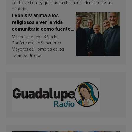
controvertida ley que busca eliminar la identidad de las
minorías.
León XIV anima a los
religiosos a ver la vida
comunitaria como fuente
de inspiración y
Mensaje de León XIV a la
santificación
Conferencia de Superiores
Mayores de Hombres de los
Estados Unidos