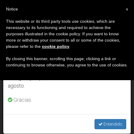
ES
Notice
×
x
Aviso importante
This website or its third party tools use cookies, which are
necessary to its functioning and required to achieve the
Del 27 de julio al 7 de agosto haremos la pausa
DÍA
purposes illustrated in the cookie policy. If you want to know
anual, aprovechando que en el periodo de verano
Junio 26th, 2003
more or withdraw your consent to all or some of the cookies,
please refer to the
cookie policy
.
se generan menos informaciones y también el
consumo de las mismas disminuye.
By closing this banner, scrolling this page, clicking a link or
continuing to browse otherwise, you agree to the use of cookies.
ÚLTIMAS NOTICIAS
Retomamos el trabajo ordinario de las ediciones
en inglés y español de ZENIT el lunes 10 de
agosto.
Putin promueve el acercamiento entre el Patriarcado de
Moscú y la Santa Sede
Gracias.
JUN 26, 2003 00:00
ZENIT STAFF
Entendido