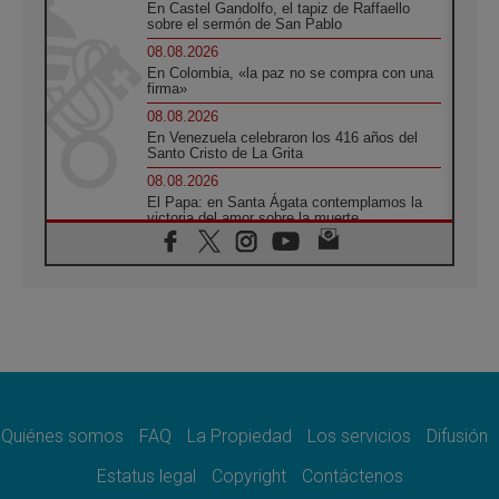
En Castel Gandolfo, el tapiz de Raffaello
sobre el sermón de San Pablo
08.08.2026
En Colombia, «la paz no se compra con una
firma»
08.08.2026
En Venezuela celebraron los 416 años del
Santo Cristo de La Grita
08.08.2026
El Papa: en Santa Ágata contemplamos la
victoria del amor sobre la muerte
08.08.2026
León XIV visitará el Santuario de la Madre
del Buen Consejo de Genazzano
07.08.2026
Filipinas: el Vicariato Apostólico de Calapán
se convierte en diócesis
07.08.2026
Honduras: Los desplazados invisibles de una
crisis olvidada
Quiénes somos
FAQ
La Propiedad
Los servicios
Difusión
07.08.2026
Bokalic: "En Argentina el Papa León señalará
Estatus legal
Copyright
Contáctenos
el compromiso del cristiano"