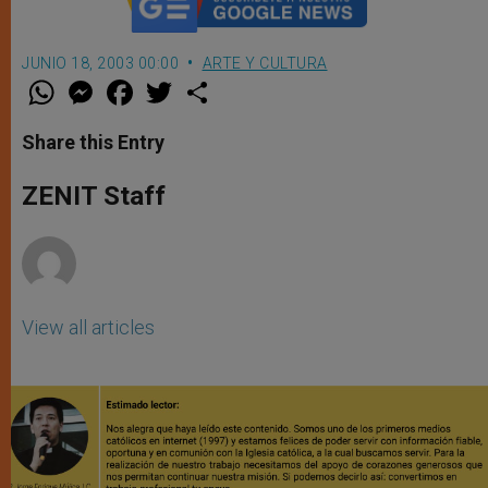
JUNIO 18, 2003 00:00
ARTE Y CULTURA
W
M
F
T
S
h
e
a
w
h
a
s
c
i
a
t
s
e
t
r
Share this Entry
s
e
b
t
e
A
n
o
e
p
g
o
r
ZENIT Staff
p
e
k
r
View all articles