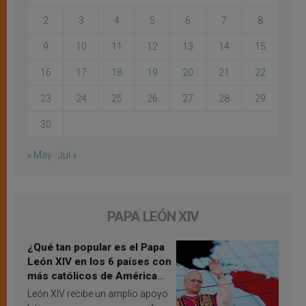
2
3
4
5
6
7
8
9
10
11
12
13
14
15
16
17
18
19
20
21
22
23
24
25
26
27
28
29
30
« May
Jul »
PAPA LEÓN XIV
¿Qué tan popular es el Papa
León XIV en los 6 países con
más católicos de América
Latina en 2026? Publican
León XIV recibe un amplio apoyo
resultados de investigación