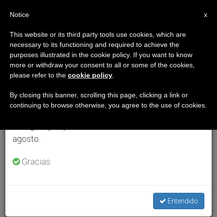
ES
Notice
×
x
Aviso importante
This website or its third party tools use cookies, which are
necessary to its functioning and required to achieve the
Del 27 de julio al 7 de agosto haremos la pausa
purposes illustrated in the cookie policy. If you want to know
anual, aprovechando que en el periodo de verano
more or withdraw your consent to all or some of the cookies,
please refer to the
cookie policy
.
se generan menos informaciones y también el
consumo de las mismas disminuye.
By closing this banner, scrolling this page, clicking a link or
continuing to browse otherwise, you agree to the use of cookies.
Retomamos el trabajo ordinario de las ediciones
en inglés y español de ZENIT el lunes 10 de
agosto.
Gracias.
Entendido