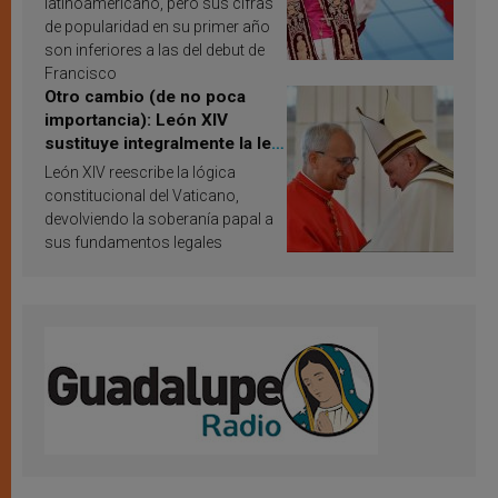
latinoamericano, pero sus cifras
de popularidad en su primer año
son inferiores a las del debut de
Francisco
Otro cambio (de no poca
importancia): León XIV
sustituye integralmente la ley
vaticana de Papa Francisco
León XIV reescribe la lógica
constitucional del Vaticano,
devolviendo la soberanía papal a
sus fundamentos legales