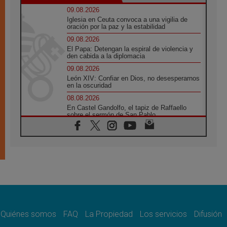
09.08.2026
Iglesia en Ceuta convoca a una vigilia de
oración por la paz y la estabilidad
09.08.2026
El Papa: Detengan la espiral de violencia y
den cabida a la diplomacia
09.08.2026
León XIV: Confiar en Dios, no desesperarnos
en la oscuridad
08.08.2026
En Castel Gandolfo, el tapiz de Raffaello
sobre el sermón de San Pablo
08.08.2026
En Colombia, «la paz no se compra con una
firma»
08.08.2026
En Venezuela celebraron los 416 años del
Santo Cristo de La Grita
08.08.2026
El Papa: en Santa Ágata contemplamos la
victoria del amor sobre la muerte
Quiénes somos
FAQ
La Propiedad
Los servicios
Difusión
08.08.2026
León XIV visitará el Santuario de la Madre