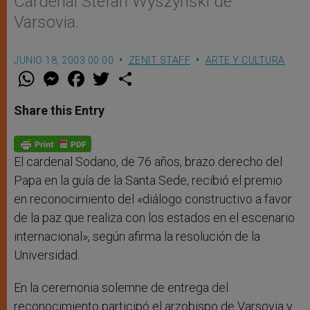
Cardenal Stefan Wyszynski de
Varsovia.
JUNIO 18, 2003 00:00
ZENIT STAFF
ARTE Y CULTURA
W
M
F
T
S
h
e
a
w
h
a
s
c
i
a
t
s
e
t
r
Share this Entry
s
e
b
t
e
A
n
o
e
p
g
o
r
p
e
k
r
El cardenal Sodano, de 76 años, brazo derecho del
Papa en la guía de la Santa Sede, recibió el premio
en reconocimiento del «diálogo constructivo a favor
de la paz que realiza con los estados en el escenario
internacional», según afirma la resolución de la
Universidad.
En la ceremonia solemne de entrega del
reconocimiento participó el arzobispo de Varsovia y