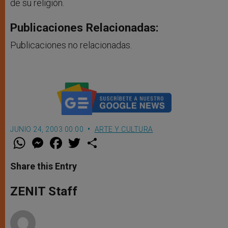
de su religión.
Publicaciones Relacionadas:
Publicaciones no relacionadas.
JUNIO 24, 2003 00:00
ARTE Y CULTURA
W
M
F
T
S
h
e
a
w
h
a
s
c
i
a
t
s
e
t
r
Share this Entry
s
e
b
t
e
A
n
o
e
p
g
o
r
ZENIT Staff
p
e
k
r