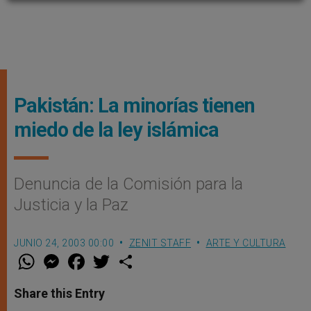
Pakistán: La minorías tienen
miedo de la ley islámica
Denuncia de la Comisión para la
Justicia y la Paz
JUNIO 24, 2003 00:00
ZENIT STAFF
ARTE Y CULTURA
W
M
F
T
S
h
e
a
w
h
a
s
c
i
a
t
s
e
t
r
Share this Entry
s
e
b
t
e