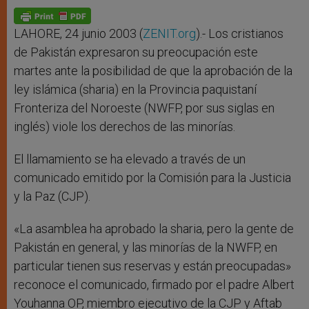
A
n
o
e
p
g
o
r
p
e
k
r
LAHORE, 24 junio 2003 (
ZENIT.org
).- Los cristianos
de Pakistán expresaron su preocupación este
martes ante la posibilidad de que la aprobación de la
ley islámica (sharia) en la Provincia paquistaní
Fronteriza del Noroeste (NWFP, por sus siglas en
inglés) viole los derechos de las minorías.
El llamamiento se ha elevado a través de un
comunicado emitido por la Comisión para la Justicia
y la Paz (CJP).
«La asamblea ha aprobado la sharia, pero la gente de
Pakistán en general, y las minorías de la NWFP, en
particular tienen sus reservas y están preocupadas»
reconoce el comunicado, firmado por el padre Albert
Youhanna OP, miembro ejecutivo de la CJP y Aftab