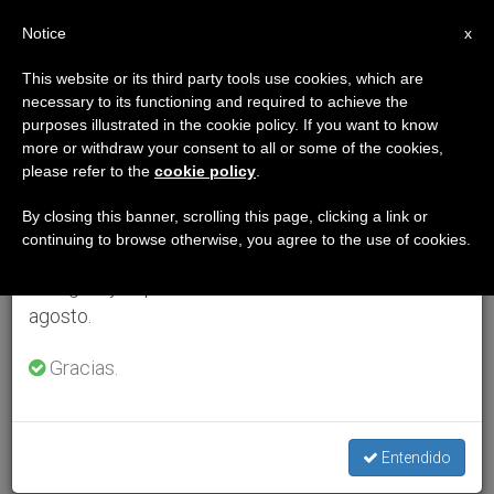
ES
Notice
×
x
Aviso importante
This website or its third party tools use cookies, which are
necessary to its functioning and required to achieve the
Del 27 de julio al 7 de agosto haremos la pausa
purposes illustrated in the cookie policy. If you want to know
anual, aprovechando que en el periodo de verano
more or withdraw your consent to all or some of the cookies,
please refer to the
cookie policy
.
se generan menos informaciones y también el
consumo de las mismas disminuye.
By closing this banner, scrolling this page, clicking a link or
continuing to browse otherwise, you agree to the use of cookies.
Retomamos el trabajo ordinario de las ediciones
en inglés y español de ZENIT el lunes 10 de
agosto.
Gracias.
Entendido