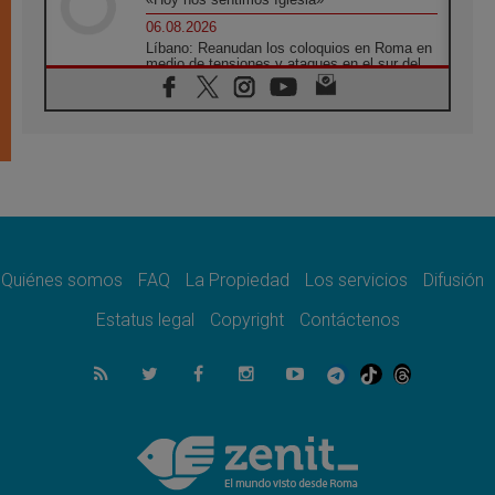
06.08.2026
Líbano: Reanudan los coloquios en Roma en
medio de tensiones y ataques en el sur del
país
06.08.2026
Hiroshima y Nagasaki, 81 años después.
Comienzan "Diez Días Oración por la Paz"
06.08.2026
Pizzaballa en Asís: los cristianos quieren
paz
06.08.2026
Sturla: La visita de León XIV será una buena
noticia para todo el Uruguay
Quiénes somos
FAQ
La Propiedad
Los servicios
Difusión
06.08.2026
Estatus legal
Copyright
Contáctenos
León XIV: La revolución del Evangelio
derriba los muros que separan
06.08.2026
La Iglesia en Ceuta: caridad y esperanza
frente al drama migratorio
06.08.2026
La visita del Papa a Perú será un tiempo de
gracia reconciliación y esperanza