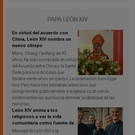
PAPA LEÓN XIV
En virtud del acuerdo con
China, León XIV nombra un
nuevo obispo
Mons. Chang Yanfeng, de 42
años, ha sido nombrado en virtud
del Acuerdo entre China y la Santa
Sede para una diócesis que
llevaba veinte años sin pastor. La ordenación tuvo lugar
hoy. Pero hace tres semanas antes tuvo que
comprometer públicamente a la Iglesia local con la
controvertida ley que busca eliminar la identidad de las
minorías.
León XIV anima a los
religiosos a ver la vida
comunitaria como fuente de
inspiración y santificación
Mensaje de León XIV a la