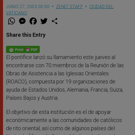
JUNIO 27, 2003 00:00
ZENIT STAFF
CIUDAD DEL
VATICANO
W
M
F
T
S
h
e
a
w
h
a
s
c
i
a
t
s
e
t
r
Share this Entry
s
e
b
t
e
A
n
o
e
p
g
o
r
p
e
k
r
El pontífice lanzó su llamamiento este jueves al
encontrarse con 70 miembros de la Reunión de las
Obras de Asistencia a las Iglesias Orientales
(ROACO), compuesta por 19 organizaciones de
ayuda de Estados Unidos, Alemania, Francia, Suiza,
Países Bajos y Austria.
El objetivo de esta institución es el de apoyar
económicamente a las comunidades de católicos
de rito oriental, así como de algunos países del