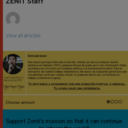
ZENIT Staff
p
e
k
r
View all articles