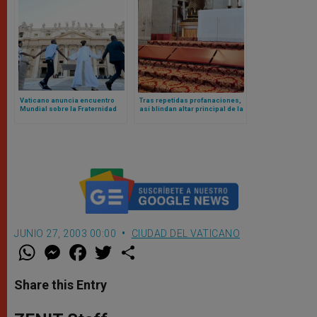
Vaticano anuncia encuentro
Tras repetidas profanaciones,
Mundial sobre la Fraternidad
así blindan altar principal de la
Humana 2025: el evento fue un
basílica vaticana
fracaso en 2024
JUNIO 27, 2003 00:00
CIUDAD DEL VATICANO
W
M
F
T
S
h
e
a
w
h
a
s
c
i
a
t
s
e
t
r
Share this Entry
s
e
b
t
e
A
n
o
e
p
g
o
r