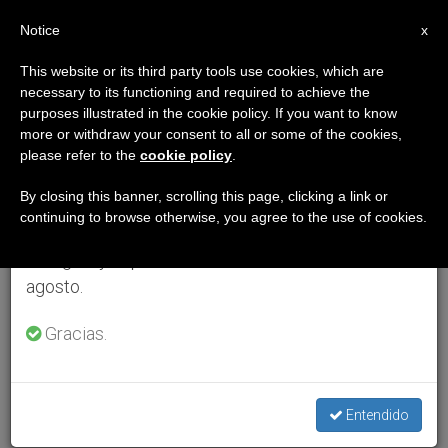
ES
Notice
×
x
Aviso importante
This website or its third party tools use cookies, which are
necessary to its functioning and required to achieve the
Del 27 de julio al 7 de agosto haremos la pausa
purposes illustrated in the cookie policy. If you want to know
anual, aprovechando que en el periodo de verano
more or withdraw your consent to all or some of the cookies,
please refer to the
cookie policy
.
se generan menos informaciones y también el
consumo de las mismas disminuye.
By closing this banner, scrolling this page, clicking a link or
continuing to browse otherwise, you agree to the use of cookies.
Retomamos el trabajo ordinario de las ediciones
en inglés y español de ZENIT el lunes 10 de
agosto.
Gracias.
Entendido