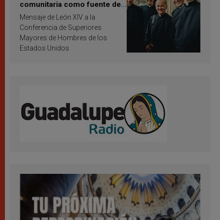
comunitaria como fuente de
inspiración y santificación
Mensaje de León XIV a la
Conferencia de Superiores
Mayores de Hombres de los
Estados Unidos