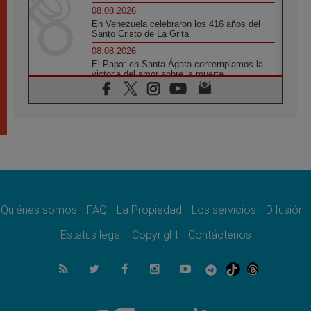
08.08.2026
En Venezuela celebraron los 416 años del
Santo Cristo de La Grita
08.08.2026
El Papa: en Santa Ágata contemplamos la
victoria del amor sobre la muerte
08.08.2026
León XIV visitará el Santuario de la Madre
del Buen Consejo de Genazzano
07.08.2026
Filipinas: el Vicariato Apostólico de Calapán
se convierte en diócesis
07.08.2026
Honduras: Los desplazados invisibles de una
crisis olvidada
Quiénes somos
FAQ
La Propiedad
Los servicios
Difusión
07.08.2026
Bokalic: "En Argentina el Papa León señalará
Estatus legal
Copyright
Contáctenos
el compromiso del cristiano"
07.08.2026
La matanza de niños en Gaza no cesa: 300
muertos en 300 días
07.08.2026
Tagle: La guerra desfigura el mundo, solo la