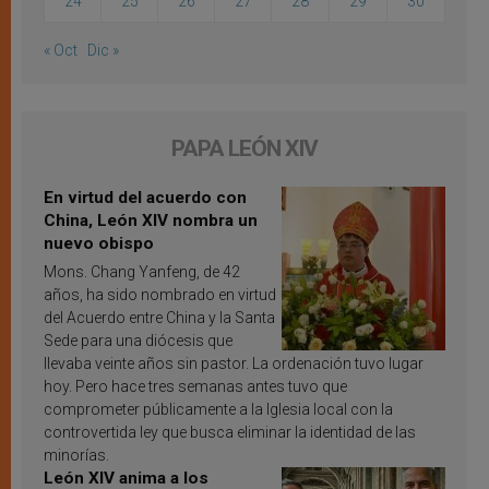
24
25
26
27
28
29
30
« Oct
Dic »
PAPA LEÓN XIV
En virtud del acuerdo con
China, León XIV nombra un
nuevo obispo
Mons. Chang Yanfeng, de 42
años, ha sido nombrado en virtud
del Acuerdo entre China y la Santa
Sede para una diócesis que
llevaba veinte años sin pastor. La ordenación tuvo lugar
hoy. Pero hace tres semanas antes tuvo que
comprometer públicamente a la Iglesia local con la
controvertida ley que busca eliminar la identidad de las
minorías.
León XIV anima a los