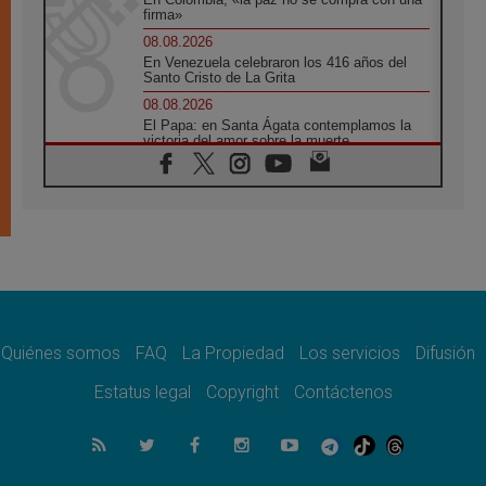
firma»
08.08.2026
En Venezuela celebraron los 416 años del
Santo Cristo de La Grita
08.08.2026
El Papa: en Santa Ágata contemplamos la
victoria del amor sobre la muerte
08.08.2026
León XIV visitará el Santuario de la Madre
del Buen Consejo de Genazzano
07.08.2026
Filipinas: el Vicariato Apostólico de Calapán
se convierte en diócesis
07.08.2026
Honduras: Los desplazados invisibles de una
crisis olvidada
Quiénes somos
FAQ
La Propiedad
Los servicios
Difusión
07.08.2026
Bokalic: "En Argentina el Papa León señalará
Estatus legal
Copyright
Contáctenos
el compromiso del cristiano"
07.08.2026
La matanza de niños en Gaza no cesa: 300
muertos en 300 días
07.08.2026