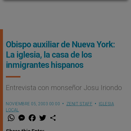
Obispo auxiliar de Nueva York:
La iglesia, la casa de los
inmigrantes hispanos
Entrevista con monseñor Josu Iriondo
NOVIEMBRE 05, 2003 00:00
ZENIT STAFF
IGLESIA
LOCAL
W
M
F
T
S
h
e
a
w
h
a
s
c
i
a
t
s
e
t
r