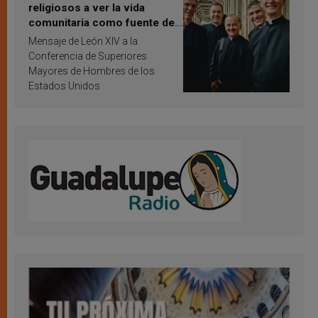
religiosos a ver la vida
comunitaria como fuente de
inspiración y santificación
Mensaje de León XIV a la
Conferencia de Superiores
Mayores de Hombres de los
Estados Unidos