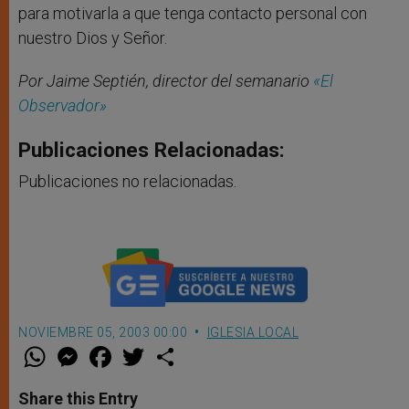
para motivarla a que tenga contacto personal con
nuestro Dios y Señor.
Por Jaime Septién, director del semanario
«El
Observador»
Publicaciones Relacionadas:
Publicaciones no relacionadas.
NOVIEMBRE 05, 2003 00:00
IGLESIA LOCAL
W
M
F
T
S
h
e
a
w
h
a
s
c
i
a
t
s
e
t
r
Share this Entry
s
e
b
t
e