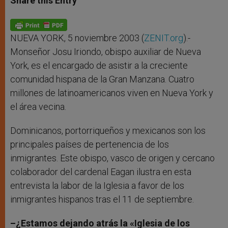
Share this Entry
s
e
b
t
e
A
n
o
e
p
g
o
r
p
e
k
r
NUEVA YORK, 5 noviembre 2003 (
ZENIT.org
).-
Monseñor Josu Iriondo, obispo auxiliar de Nueva
York, es el encargado de asistir a la creciente
comunidad hispana de la Gran Manzana. Cuatro
millones de latinoamericanos viven en Nueva York y
el área vecina.
Dominicanos, portorriqueños y mexicanos son los
principales países de pertenencia de los
inmigrantes. Este obispo, vasco de origen y cercano
colaborador del cardenal Eagan ilustra en esta
entrevista la labor de la Iglesia a favor de los
inmigrantes hispanos tras el 11 de septiembre.
–¿Estamos dejando atrás la «Iglesia de los