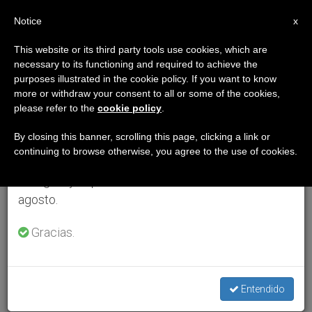
ES
Notice
×
x
Aviso importante
This website or its third party tools use cookies, which are
necessary to its functioning and required to achieve the
Del 27 de julio al 7 de agosto haremos la pausa
purposes illustrated in the cookie policy. If you want to know
anual, aprovechando que en el periodo de verano
more or withdraw your consent to all or some of the cookies,
please refer to the
cookie policy
.
se generan menos informaciones y también el
consumo de las mismas disminuye.
By closing this banner, scrolling this page, clicking a link or
continuing to browse otherwise, you agree to the use of cookies.
Retomamos el trabajo ordinario de las ediciones
en inglés y español de ZENIT el lunes 10 de
agosto.
Gracias.
Entendido