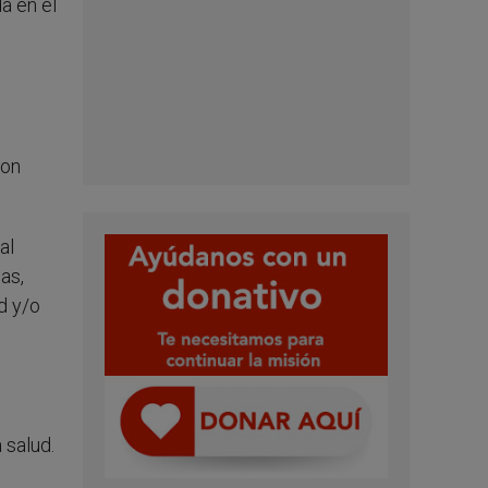
a en el
ron
al
as,
d y/o
 salud.