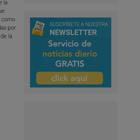
e la
que
sí como
das por
 de la