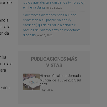
ción de
judíos que afecta a cristianos (y no sólo)
en Tierra Santa
julio 25, 2026
Sacerdotes alemanes fieles al Papa
encia
contestan a su propio obispo (y
cardenal) quien les orilla a bendecir
ara la
parejas del mismo sexo en importante
erida
diócesis
julio 25, 2026
ilia
PUBLICACIONES MÁS
darla a
VISTAS
para
Himno oficial de la Jornada
Mundial de la Juventud Seúl
2027
resión
3 Ago 2026