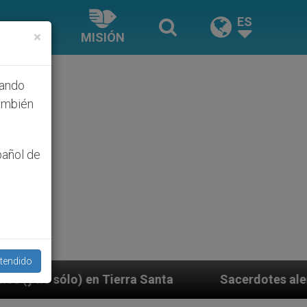
ES
×
MISIÓN
hando
ambién
pañol de
tendido
erra Santa
Sacerdotes alemanes fieles al Papa 