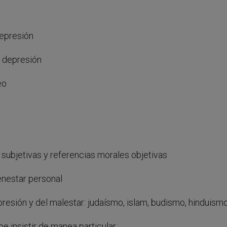
depresión
a depresión
eo
 subjetivas y referencias morales objetivas
enestar personal
presión y del malestar: judaísmo, islam, budismo, hinduism
e insistir de manea particular