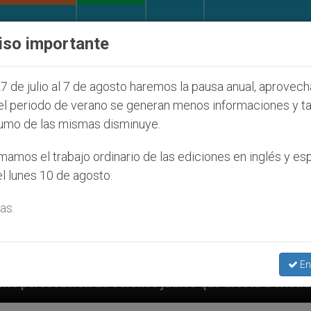
IGLESIA Y MUNDO
DOCUMENTOS
DONATIVOS
iso importante
7 de julio al 7 de agosto haremos la pausa anual, aprovec
el periodo de verano se generan menos informaciones y t
umo de las mismas disminuye.
amos el trabajo ordinario de las ediciones en inglés y es
l lunes 10 de agosto.
as.
En
onos judíos que afecta a cristianos (y no sólo) en Ti