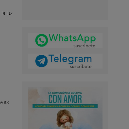
la luz
reves