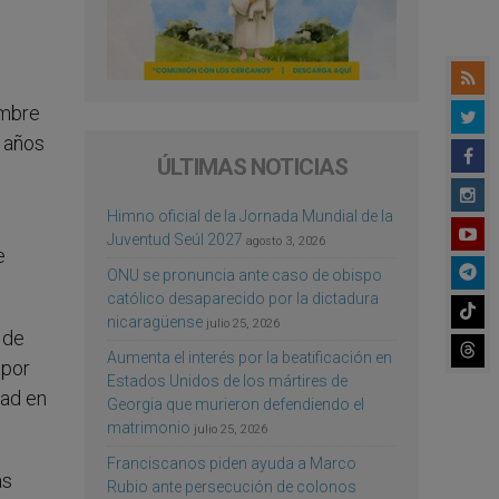
ombre
s años
ÚLTIMAS NOTICIAS
Himno oficial de la Jornada Mundial de la
Juventud Seúl 2027
agosto 3, 2026
e
ONU se pronuncia ante caso de obispo
católico desaparecido por la dictadura
nicaragüense
julio 25, 2026
 de
Aumenta el interés por la beatificación en
 por
Estados Unidos de los mártires de
dad en
Georgia que murieron defendiendo el
matrimonio
julio 25, 2026
Franciscanos piden ayuda a Marco
as
Rubio ante persecución de colonos