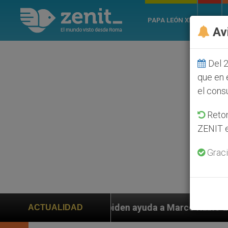
PAPA LEÓN XIV
ROMA
Av
Del 2
que en 
el cons
Retom
ZENIT e
Graci
nos piden ayuda a Marco Rubio ante persecución de col
ACTUALIDAD