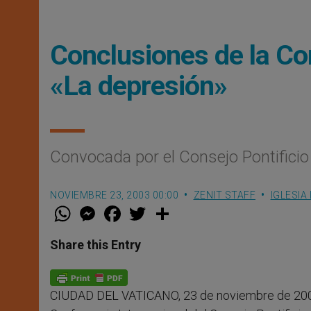
Conclusiones de la Co
«La depresión»
Convocada por el Consejo Pontificio 
NOVIEMBRE 23, 2003 00:00
ZENIT STAFF
IGLESIA
W
M
F
T
S
h
e
a
w
h
a
s
c
i
a
t
s
e
t
r
Share this Entry
s
e
b
t
e
A
n
o
e
p
g
o
r
p
e
k
CIUDAD DEL VATICANO, 23 de noviembre de 200
r