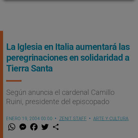
La Iglesia en Italia aumentará las
peregrinaciones en solidaridad a
Tierra Santa
Según anuncia el cardenal Camillo
Ruini, presidente del episcopado
ENERO 19, 2004 00:00
ZENIT STAFF
ARTE Y CULTURA
W
M
F
T
S
h
e
a
w
h
a
s
c
i
a