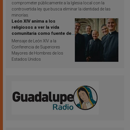
comprometer públicamente a la Iglesia local con la
controvertida ley que busca eliminar la identidad de las
minorías.
León XIV anima a los
religiosos a ver la vida
comunitaria como fuente de
inspiración y santificación
Mensaje de León XIV a la
Conferencia de Superiores
Mayores de Hombres de los
Estados Unidos