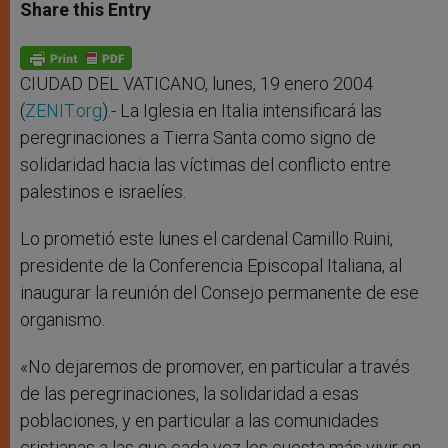
t
s
e
t
r
Share this Entry
s
e
b
t
e
A
n
o
e
p
g
o
r
p
e
k
r
CIUDAD DEL VATICANO, lunes, 19 enero 2004
(
ZENIT.org
).- La Iglesia en Italia intensificará las
peregrinaciones a Tierra Santa como signo de
solidaridad hacia las víctimas del conflicto entre
palestinos e israelíes.
Lo prometió este lunes el cardenal Camillo Ruini,
presidente de la Conferencia Episcopal Italiana, al
inaugurar la reunión del Consejo permanente de ese
organismo.
«No dejaremos de promover, en particular a través
de las peregrinaciones, la solidaridad a esas
poblaciones, y en particular a las comunidades
cristianas a las que cada vez les cuesta más vivir en