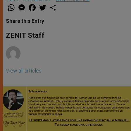
W
M
F
T
S
h
e
a
w
h
a
s
c
i
a
t
s
e
t
r
Share this Entry
s
e
b
t
e
A
n
o
e
p
g
o
r
ZENIT Staff
p
e
k
r
View all articles