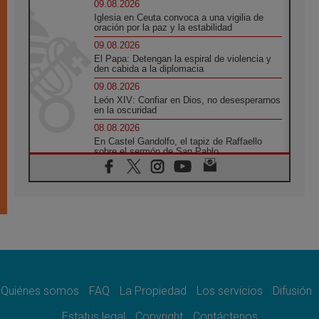
09.08.2026
Iglesia en Ceuta convoca a una vigilia de
oración por la paz y la estabilidad
09.08.2026
El Papa: Detengan la espiral de violencia y
den cabida a la diplomacia
09.08.2026
León XIV: Confiar en Dios, no desesperarnos
en la oscuridad
08.08.2026
En Castel Gandolfo, el tapiz de Raffaello
sobre el sermón de San Pablo
08.08.2026
En Colombia, «la paz no se compra con una
firma»
08.08.2026
En Venezuela celebraron los 416 años del
Santo Cristo de La Grita
08.08.2026
El Papa: en Santa Ágata contemplamos la
victoria del amor sobre la muerte
Quiénes somos
FAQ
La Propiedad
Los servicios
Difusión
08.08.2026
León XIV visitará el Santuario de la Madre
Estatus legal
Copyright
Contáctenos
del Buen Consejo de Genazzano