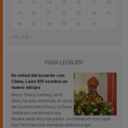
12
13
14
15
16
17
18
19
20
21
22
23
24
25
26
27
28
29
30
31
« Dic
Feb »
PAPA LEÓN XIV
En virtud del acuerdo con
China, León XIV nombra un
nuevo obispo
Mons. Chang Yanfeng, de 42
años, ha sido nombrado en virtud
del Acuerdo entre China y la Santa
Sede para una diócesis que
llevaba veinte años sin pastor. La ordenación tuvo lugar
hoy. Pero hace tres semanas antes tuvo que