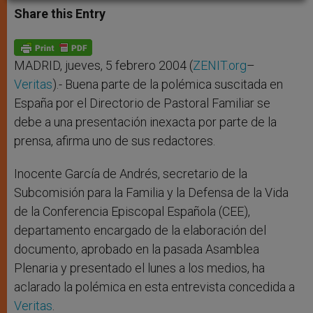
t
s
e
t
r
Share this Entry
s
e
b
t
e
A
n
o
e
p
g
o
r
p
e
k
r
MADRID, jueves, 5 febrero 2004 (
ZENIT.org
–
Veritas
).- Buena parte de la polémica suscitada en
España por el Directorio de Pastoral Familiar se
debe a una presentación inexacta por parte de la
prensa, afirma uno de sus redactores.
Inocente García de Andrés, secretario de la
Subcomisión para la Familia y la Defensa de la Vida
de la Conferencia Episcopal Española (CEE),
departamento encargado de la elaboración del
documento, aprobado en la pasada Asamblea
Plenaria y presentado el lunes a los medios, ha
aclarado la polémica en esta entrevista concedida a
Veritas
.