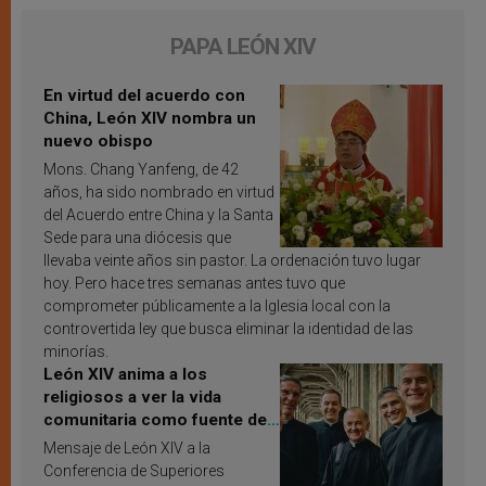
PAPA LEÓN XIV
En virtud del acuerdo con
China, León XIV nombra un
nuevo obispo
Mons. Chang Yanfeng, de 42
años, ha sido nombrado en virtud
del Acuerdo entre China y la Santa
Sede para una diócesis que
llevaba veinte años sin pastor. La ordenación tuvo lugar
hoy. Pero hace tres semanas antes tuvo que
comprometer públicamente a la Iglesia local con la
controvertida ley que busca eliminar la identidad de las
minorías.
León XIV anima a los
religiosos a ver la vida
comunitaria como fuente de
inspiración y santificación
Mensaje de León XIV a la
Conferencia de Superiores