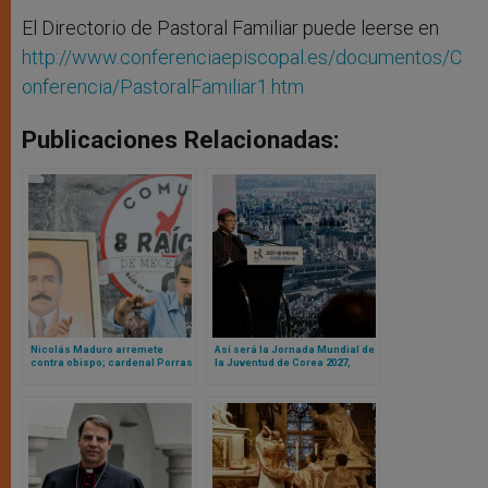
El Directorio de Pastoral Familiar puede leerse en
http://www.conferenciaepiscopal.es/documentos/C
onferencia/PastoralFamiliar1.htm
Publicaciones Relacionadas:
Nicolás Maduro arremete
Así será la Jornada Mundial de
contra obispo; cardenal Porras
la Juventud de Corea 2027,
cancela misa en acción de
según presentación realizada
gracias por primeros santos
a la prensa en Seúl
venezolanos