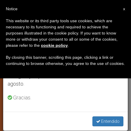
ES
Notice
×
x
Aviso importante
This website or its third party tools use cookies, which are
necessary to its functioning and required to achieve the
Del 27 de julio al 7 de agosto haremos la pausa
purposes illustrated in the cookie policy. If you want to know
España: Presentaciones
anual, aprovechando que en el periodo de verano
more or withdraw your consent to all or some of the cookies,
please refer to the
cookie policy
.
se generan menos informaciones y también el
inexactas tras la polémica sobre
consumo de las mismas disminuye.
el Directorio de la Familia
By closing this banner, scrolling this page, clicking a link or
continuing to browse otherwise, you agree to the use of cookies.
Retomamos el trabajo ordinario de las ediciones
en inglés y español de ZENIT el lunes 10 de
Entrevista con el Secretario de la
agosto.
Subcomisión Familia y Vida de la
Gracias.
Conferencia Episcopal
FEBRERO 05, 2004 00:00
ZENIT STAFF
IGLESIA LOCAL
W
M
F
T
S
Entendido
h
e
a
w
h
a
s
c
i
a