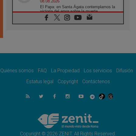
08.08.2026
El Papa: en Santa Ágata contemplamos la
victoria del amor sobre la muerte
08.08.2026
León XIV visitará el Santuario de la Madre
del Buen Consejo de Genazzano
07.08.2026
Filipinas: el Vicariato Apostólico de Calapán
se convierte en diócesis
07.08.2026
Honduras: Los desplazados invisibles de una
crisis olvidada
Quiénes somos
FAQ
La Propiedad
Los servicios
Difusión
07.08.2026
Bokalic: "En Argentina el Papa León señalará
Estatus legal
Copyright
Contáctenos
el compromiso del cristiano"
07.08.2026
La matanza de niños en Gaza no cesa: 300
muertos en 300 días
07.08.2026
Tagle: La guerra desfigura el mundo, solo la
revelación de Dios lo transfigura
Copyright © 2026 ZENIT. All Rights Reserved.