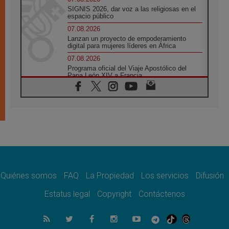
SIGNIS 2026, dar voz a las religiosas en el
espacio público
07.08.2026
Lanzan un proyecto de empoderamiento
digital para mujeres líderes en África
07.08.2026
Programa oficial del Viaje Apostólico del
Papa León XIV a Francia
07.08.2026
Obispos de Ecuador: El bien de las familias
no admite premuras legislativas
06.08.2026
Cardenal Parolin: La paz comienza con la
empatía al dolor del otro
06.08.2026
Fray Marco Vianelli: Aprender el Evangelio
de la Paz en la Escuela de San Francisco
Quiénes somos
FAQ
La Propiedad
Los servicios
Difusión
06.08.2026
La visita del Papa León XIV a Asís en un
Estatus legal
Copyright
Contáctenos
minuto
06.08.2026
El agradecimiento de los jóvenes al Papa:
«Hoy nos sentimos Iglesia»