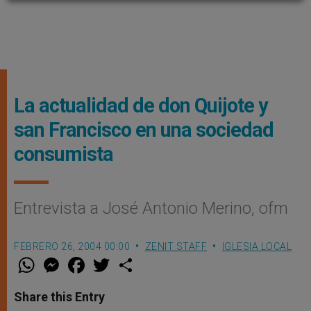
La actualidad de don Quijote y
san Francisco en una sociedad
consumista
Entrevista a José Antonio Merino, ofm
FEBRERO 26, 2004 00:00
ZENIT STAFF
IGLESIA LOCAL
W
M
F
T
S
h
e
a
w
h
a
s
c
i
a
t
s
e
t
r
Share this Entry
s
e
b
t
e