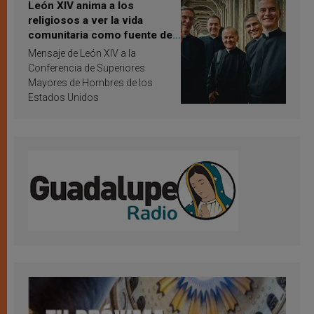
León XIV anima a los
religiosos a ver la vida
comunitaria como fuente de
inspiración y santificación
Mensaje de León XIV a la
Conferencia de Superiores
Mayores de Hombres de los
Estados Unidos