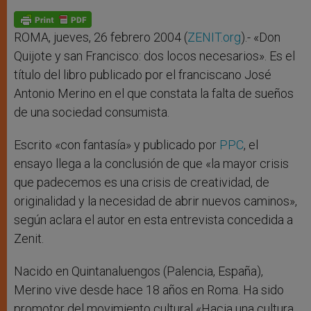
A
n
o
e
p
g
o
r
p
e
k
r
ROMA, jueves, 26 febrero 2004 (
ZENIT.org
).- «Don
Quijote y san Francisco: dos locos necesarios». Es el
título del libro publicado por el franciscano José
Antonio Merino en el que constata la falta de sueños
de una sociedad consumista.
Escrito «con fantasía» y publicado por
PPC
, el
ensayo llega a la conclusión de que «la mayor crisis
que padecemos es una crisis de creatividad, de
originalidad y la necesidad de abrir nuevos caminos»,
según aclara el autor en esta entrevista concedida a
Zenit.
Nacido en Quintanaluengos (Palencia, España),
Merino vive desde hace 18 años en Roma. Ha sido
promotor del movimiento cultural «Hacia una cultura