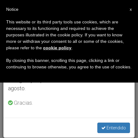
ES
Notice
×
x
Aviso importante
This website or its third party tools use cookies, which are
necessary to its functioning and required to achieve the
Del 27 de julio al 7 de agosto haremos la pausa
purposes illustrated in the cookie policy. If you want to know
anual, aprovechando que en el periodo de verano
more or withdraw your consent to all or some of the cookies,
please refer to the
cookie policy
.
se generan menos informaciones y también el
consumo de las mismas disminuye.
By closing this banner, scrolling this page, clicking a link or
continuing to browse otherwise, you agree to the use of cookies.
Retomamos el trabajo ordinario de las ediciones
en inglés y español de ZENIT el lunes 10 de
agosto.
Gracias.
Entendido