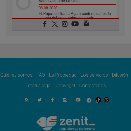
Santo Cristo de La Grita
08.08.2026
El Papa: en Santa Ágata contemplamos la
victoria del amor sobre la muerte
08.08.2026
León XIV visitará el Santuario de la Madre
del Buen Consejo de Genazzano
07.08.2026
Filipinas: el Vicariato Apostólico de Calapán
se convierte en diócesis
07.08.2026
Honduras: Los desplazados invisibles de una
crisis olvidada
Quiénes somos
FAQ
La Propiedad
Los servicios
Difusión
07.08.2026
Bokalic: "En Argentina el Papa León señalará
Estatus legal
Copyright
Contáctenos
el compromiso del cristiano"
07.08.2026
La matanza de niños en Gaza no cesa: 300
muertos en 300 días
07.08.2026
Tagle: La guerra desfigura el mundo, solo la
revelación de Dios lo transfigura