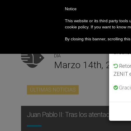
Notice
PAPA LEÓN XIV
ROMA
Av
This website or its third party tools
cookie policy. If you want to know m
ue afecta a cristianos (y no sólo) en Tierra Santa
ACTUALIDAD
Del 2
By closing this banner, scrolling thi
que en 
el cons
DÍA
Marzo 14th, 2004
Retom
ZENIT e
Graci
ÚLTIMAS NOTICIAS
Juan Pablo II: Tras los atentados de