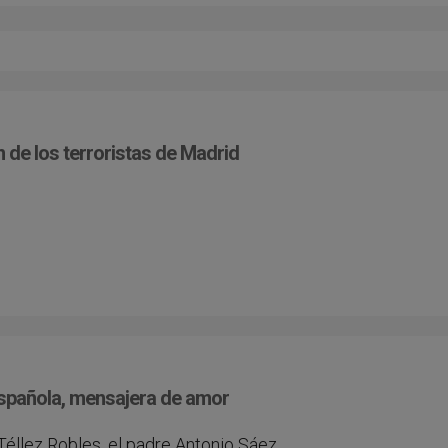
 de los terroristas de Madrid
española, mensajera de amor
Téllez Robles, el padre Antonio Sáez