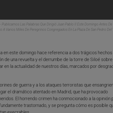
.- Publicamos Las Palabras Que Dirigió Juan Pablo II Este Domingo Antes De
to A Varios Miles De Peregrinos Congregados En La Plaza De San Pedro Del 
gia en este domingo hace referencia a dos trágicos hechos
ón de una revuelta y el derrumbe de la torre de Siloé sobre
 en la actualidad de nuestros días, marcados por desgrac
orines de guerra y a los ataques terroristas que ensangrie
lugar el dramático atentado en Madrid, que ha provocado
eridos. El horrendo crimen ha conmocionado a la opinión 
ofundamente trastornado, y se pregunta cómo es posible q
 tan execrables.