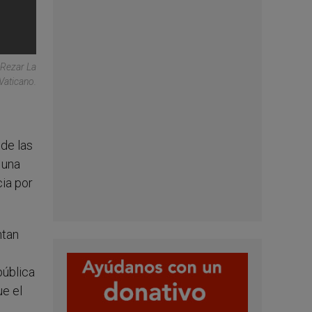
 Rezar La
Vaticano.
 de las
 una
ia por
ntan
pública
ue el