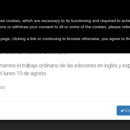
IGLESIA Y MUNDO
DOCUMENTOS
DONATIVOS
iso importante
 use cookies, which are necessary to its functioning and required to achi
ore or withdraw your consent to all or some of the cookies, please refe
Sacerdotes alemanes fieles al Papa contestan a su
7 de julio al 7 de agosto haremos la pausa anual, aprovec
s page, clicking a link or continuing to browse otherwise, you agree to t
el periodo de verano se generan menos informaciones y t
umo de las mismas disminuye.
amos el trabajo ordinario de las ediciones en inglés y es
l lunes 10 de agosto.
as.
En
 Madrid, solidaridad y compromiso armónicos