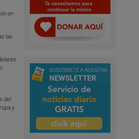
ión en
as las
delante
en
s del
uropa y