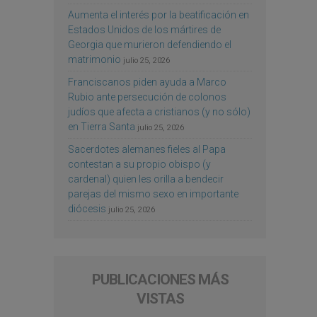
Aumenta el interés por la beatificación en
Estados Unidos de los mártires de
Georgia que murieron defendiendo el
matrimonio
julio 25, 2026
Franciscanos piden ayuda a Marco
Rubio ante persecución de colonos
judíos que afecta a cristianos (y no sólo)
en Tierra Santa
julio 25, 2026
Sacerdotes alemanes fieles al Papa
contestan a su propio obispo (y
cardenal) quien les orilla a bendecir
parejas del mismo sexo en importante
diócesis
julio 25, 2026
PUBLICACIONES MÁS
VISTAS