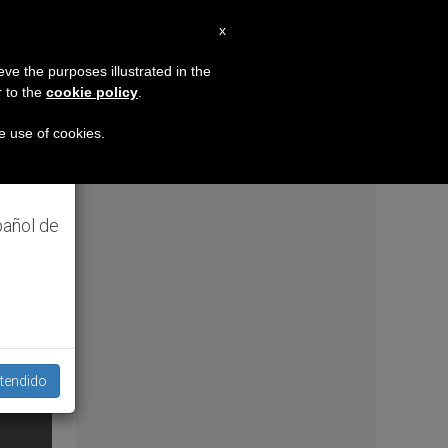
ES
x
×
MISIÓN
eve the purposes illustrated in the
r to the
cookie policy
.
 propio obispo (y cardenal) quien les orilla a bendec
hando
he use of cookies.
ambién
pañol de
tendido