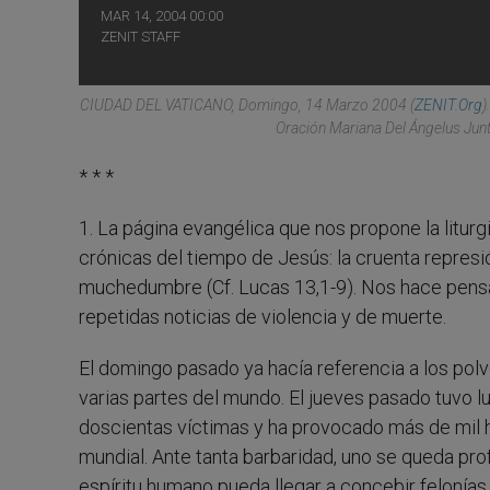
MAR 14, 2004 00:00
ZENIT STAFF
CIUDAD DEL VATICANO, Domingo, 14 Marzo 2004 (
ZENIT.org
)
Oración Mariana Del Ángelus Jun
* * *
1. La página evangélica que nos propone la litur
crónicas del tiempo de Jesús: la cruenta represi
muchedumbre (Cf. Lucas 13,1-9). Nos hace pensar
repetidas noticias de violencia y de muerte.
El domingo pasado ya hacía referencia a los polv
varias partes del mundo. El jueves pasado tuvo 
doscientas víctimas y ha provocado más de mil h
mundial. Ante tanta barbaridad, uno se queda pr
espíritu humano pueda llegar a concebir felonías