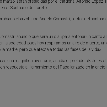
e marzo, serán presididas por el cardenal Alfonso López Tru
 en el Santuario de Loreto.
lombiano el arzobispo Angelo Comastri, rector del santuari
omastri anunció que será un día «para entonar un canto a 
en la sociedad, pues hoy respiramos un aire de muerte, un 
la madre, pero que afecta a todas las fases de la vida».
da es una magnífica aventura», añadía el prelado. «Este es el
 en respuesta al llamamiento del Papa lanzado en la encícl