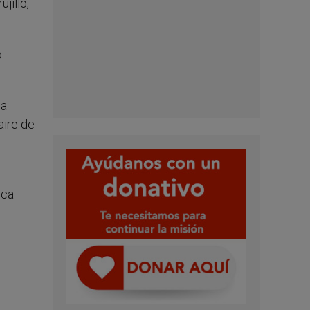
jillo,
o
la
aire de
ica