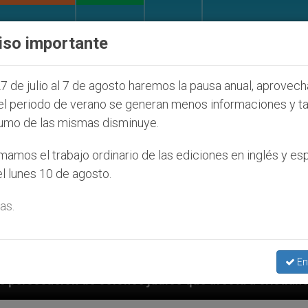
IGLESIA Y MUNDO
DOCUMENTOS
DONATIVOS
iso importante
7 de julio al 7 de agosto haremos la pausa anual, aprovec
el periodo de verano se generan menos informaciones y t
umo de las mismas disminuye.
amos el trabajo ordinario de las ediciones en inglés y es
l lunes 10 de agosto.
as.
En
s judíos que afecta a cristianos (y no sólo) en Tierra