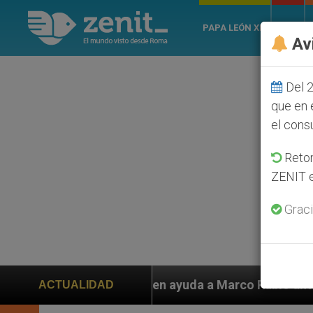
PAPA LEÓN XIV
ROMA
Av
Del 2
que en 
el cons
Retom
ZENIT e
Graci
 piden ayuda a Marco Rubio ante persecución de colono
ACTUALIDAD