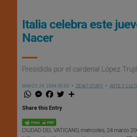
Italia celebra este jue
Nacer
Presidida por el cardenal López Truji
MARZO 24, 2004 00:00
ZENIT STAFF
ARTE Y CUL
W
M
F
T
S
h
e
a
w
h
a
s
c
i
a
t
s
e
t
r
Share this Entry
s
e
b
t
e
A
n
o
e
p
g
o
r
p
e
k
CIUDAD DEL VATICANO, miércoles, 24 marzo 20
r