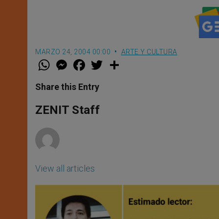
MARZO 24, 2004 00:00
ARTE Y CULTURA
W
M
F
T
S
h
e
a
w
h
a
s
c
i
a
t
s
e
t
r
Share this Entry
s
e
b
t
e
A
n
o
e
p
g
o
r
ZENIT Staff
p
e
k
r
View all articles