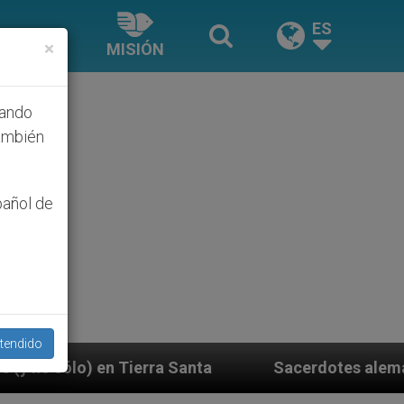
ES
×
MISIÓN
hando
ambién
pañol de
tendido
 Santa
Sacerdotes alemanes fieles al Papa cont