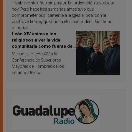
llevaba veinte años sin pastor. La ordenación tuvo lugar
hoy. Pero hace tres semanas antes tuvo que
comprometer públicamente a la Iglesia local con la
controvertida ley que busca eliminar la identidad de las
minorías.
León XIV anima a los
religiosos a ver la vida
comunitaria como fuente de
inspiración y santificación
Mensaje de León XIV a la
Conferencia de Superiores
Mayores de Hombres de los
Estados Unidos