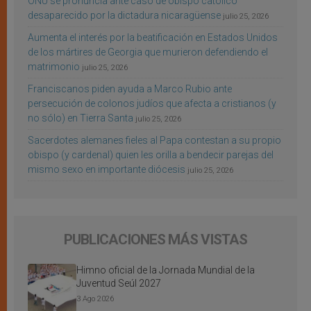
ONU se pronuncia ante caso de obispo católico
desaparecido por la dictadura nicaragüense
julio 25, 2026
Aumenta el interés por la beatificación en Estados Unidos
de los mártires de Georgia que murieron defendiendo el
matrimonio
julio 25, 2026
Franciscanos piden ayuda a Marco Rubio ante
persecución de colonos judíos que afecta a cristianos (y
no sólo) en Tierra Santa
julio 25, 2026
Sacerdotes alemanes fieles al Papa contestan a su propio
obispo (y cardenal) quien les orilla a bendecir parejas del
mismo sexo en importante diócesis
julio 25, 2026
PUBLICACIONES MÁS VISTAS
Himno oficial de la Jornada Mundial de la
Juventud Seúl 2027
3 Ago 2026