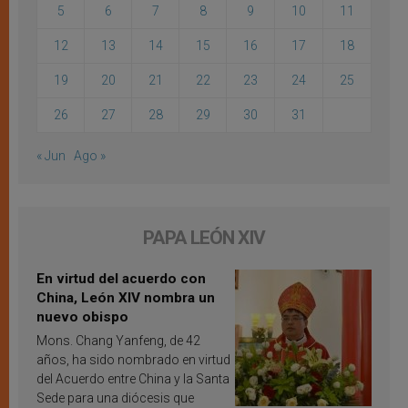
5
6
7
8
9
10
11
12
13
14
15
16
17
18
19
20
21
22
23
24
25
26
27
28
29
30
31
« Jun
Ago »
PAPA LEÓN XIV
En virtud del acuerdo con
China, León XIV nombra un
nuevo obispo
Mons. Chang Yanfeng, de 42
años, ha sido nombrado en virtud
del Acuerdo entre China y la Santa
Sede para una diócesis que