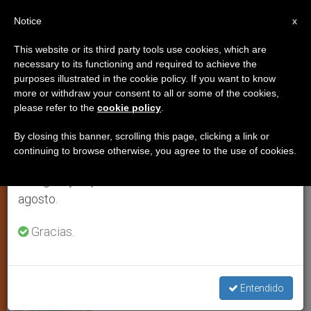
ES
Notice
×
x
Aviso importante
This website or its third party tools use cookies, which are
necessary to its functioning and required to achieve the
Del 27 de julio al 7 de agosto haremos la pausa
purposes illustrated in the cookie policy. If you want to know
El lento arranque de la lucha
anual, aprovechando que en el periodo de verano
more or withdraw your consent to all or some of the cookies,
please refer to the
cookie policy
.
se generan menos informaciones y también el
contra la pobreza
consumo de las mismas disminuye.
By closing this banner, scrolling this page, clicking a link or
continuing to browse otherwise, you agree to the use of cookies.
Retomamos el trabajo ordinario de las ediciones
Un seminario en el Vaticano sobre la
en inglés y español de ZENIT el lunes 10 de
globalización se pregunta qué hacer
agosto.
JULIO 24, 2004 00:00
ZENIT STAFF
JUSTICIA Y PAZ
Gracias.
W
M
F
T
S
h
e
a
w
h
a
s
c
i
a
t
s
e
t
r
Share this Entry
s
e
b
t
e
Entendido
A
n
o
e
p
g
o
r