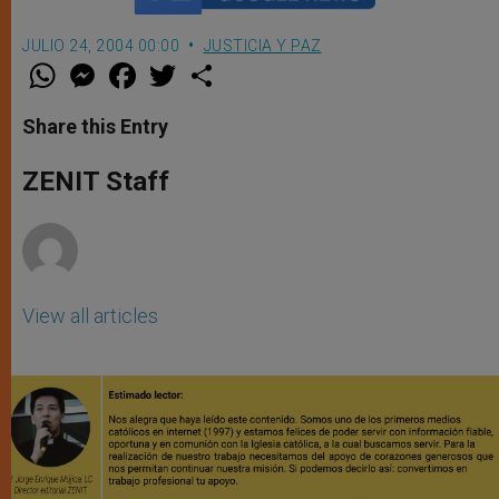
JULIO 24, 2004 00:00
JUSTICIA Y PAZ
W
M
F
T
S
h
e
a
w
h
a
s
c
i
a
t
s
e
t
r
Share this Entry
s
e
b
t
e
A
n
o
e
p
g
o
r
ZENIT Staff
p
e
k
r
View all articles