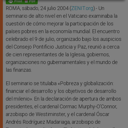
p
e
k
r
ROMA, sábado, 24 julio 2004 (
ZENIT.org
).- Un
seminario de alto nivel en el Vaticano examinaba la
cuestión de cómo mejorar la participación de los
países pobres en la economía mundial. El encuentro
celebrado el 9 de julio, organizado bajo los auspicios
del Consejo Pontificio Justicia y Paz, reunió a cerca
de cien representantes de la Iglesia, gobiernos,
organizaciones no gubernamentales y el mundo de
las finanzas.
El seminario se titulaba «Pobreza y globalización:
financiar el desarrollo y los objetivos de desarrollo
del milenio». En la declaración de apertura de ambos
presidentes, el cardenal Cormac Murphy-O’Connor,
arzobispo de Westiminster, y el cardenal Óscar
Andrés Rodríguez Madariaga, arzobispo de