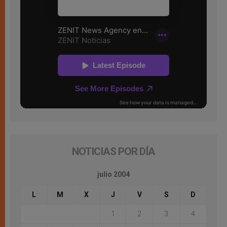
NOTICIAS POR DÍA
julio 2004
L
M
X
J
V
S
D
1
2
3
4