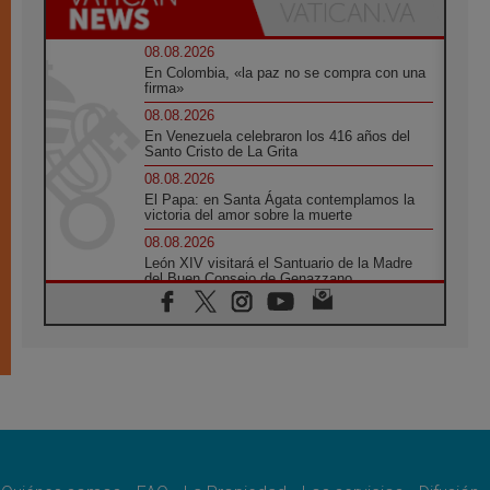
08.08.2026
En Colombia, «la paz no se compra con una
firma»
08.08.2026
En Venezuela celebraron los 416 años del
Santo Cristo de La Grita
08.08.2026
El Papa: en Santa Ágata contemplamos la
victoria del amor sobre la muerte
08.08.2026
León XIV visitará el Santuario de la Madre
del Buen Consejo de Genazzano
07.08.2026
Filipinas: el Vicariato Apostólico de Calapán
se convierte en diócesis
07.08.2026
Honduras: Los desplazados invisibles de una
crisis olvidada
07.08.2026
Bokalic: "En Argentina el Papa León señalará
el compromiso del cristiano"