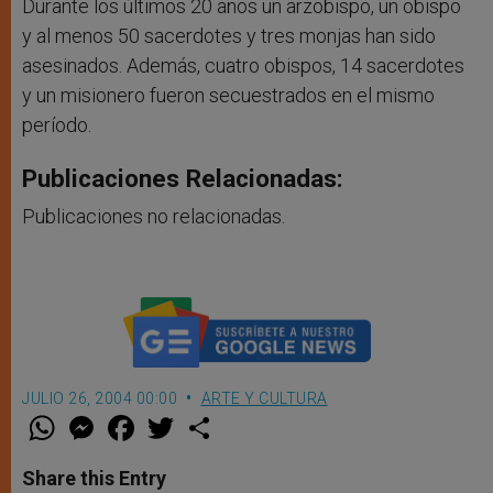
Durante los últimos 20 años un arzobispo, un obispo
y al menos 50 sacerdotes y tres monjas han sido
asesinados. Además, cuatro obispos, 14 sacerdotes
y un misionero fueron secuestrados en el mismo
período.
Publicaciones Relacionadas:
Publicaciones no relacionadas.
JULIO 26, 2004 00:00
ARTE Y CULTURA
W
M
F
T
S
h
e
a
w
h
a
s
c
i
a
t
s
e
t
r
Share this Entry
s
e
b
t
e