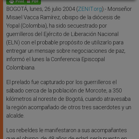
p
e
k
r
BOGOTÁ, lunes, 26 julio 2004 (
ZENIT.org
).- Monseñor
Misael Vacca Ramírez, obispo de la diócesis de
Yopal (Colombia), ha sido secuestrado por
guerrilleros del Ejército de Liberación Nacional
(ELN) con el probable propósito de utilizarlo para
entregar un mensaje sobre negociaciones de paz,
informó el lunes la Conferencia Episcopal
Colombiana.
El prelado fue capturado por los guerrilleros el
sábado cerca de la población de Morcote, a 350
kilómetros al noreste de Bogotá, cuando atravesaba
la región acompañado de otros tres sacerdotes y un
alcalde.
Los rebeldes le manifestaron a sus acompañantes
que el obispo, de 48 años de edad, sería puesto en