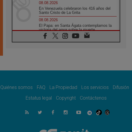
08.08.2026
En Venezuela celebraron los 416 años del
Santo Cristo de La Grita
08.08.2026
El Papa: en Santa Ágata contemplamos la
victoria del amor sobre la muerte
08.08.2026
León XIV visitará el Santuario de la Madre
del Buen Consejo de Genazzano
07.08.2026
Filipinas: el Vicariato Apostólico de Calapán
se convierte en diócesis
07.08.2026
Honduras: Los desplazados invisibles de una
crisis olvidada
Quiénes somos
FAQ
La Propiedad
Los servicios
Difusión
07.08.2026
Bokalic: "En Argentina el Papa León señalará
Estatus legal
Copyright
Contáctenos
el compromiso del cristiano"
07.08.2026
La matanza de niños en Gaza no cesa: 300
muertos en 300 días
07.08.2026
Tagle: La guerra desfigura el mundo, solo la