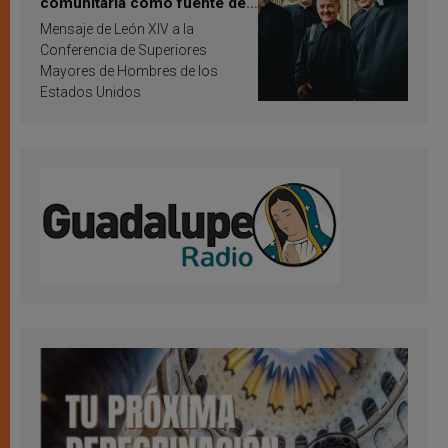
comunitaria como fuente de
inspiración y santificación
Mensaje de León XIV a la
Conferencia de Superiores
Mayores de Hombres de los
Estados Unidos