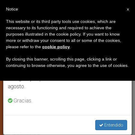
ES
Notice
×
x
Aviso importante
This website or its third party tools use cookies, which are
necessary to its functioning and required to achieve the
Del 27 de julio al 7 de agosto haremos la pausa
purposes illustrated in the cookie policy. If you want to know
Secuestrado un obispo en
anual, aprovechando que en el periodo de verano
more or withdraw your consent to all or some of the cookies,
please refer to the
cookie policy
.
se generan menos informaciones y también el
Colombia
consumo de las mismas disminuye.
By closing this banner, scrolling this page, clicking a link or
continuing to browse otherwise, you agree to the use of cookies.
Retomamos el trabajo ordinario de las ediciones
Guerrilleros del ELN aseguran que le
en inglés y español de ZENIT el lunes 10 de
utilizarán para entregar un mensaje
agosto.
JULIO 26, 2004 00:00
ZENIT STAFF
ARTE Y CULTURA
Gracias.
W
M
F
T
S
h
e
a
w
h
a
s
c
i
a
t
s
e
t
r
Share this Entry
s
e
b
t
e
Entendido
A
n
o
e
p
g
o
r