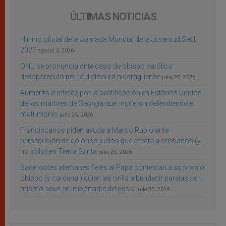
ÚLTIMAS NOTICIAS
Himno oficial de la Jornada Mundial de la Juventud Seúl
2027
agosto 3, 2026
ONU se pronuncia ante caso de obispo católico
desaparecido por la dictadura nicaragüense
julio 25, 2026
Aumenta el interés por la beatificación en Estados Unidos
de los mártires de Georgia que murieron defendiendo el
matrimonio
julio 25, 2026
Franciscanos piden ayuda a Marco Rubio ante
persecución de colonos judíos que afecta a cristianos (y
no sólo) en Tierra Santa
julio 25, 2026
Sacerdotes alemanes fieles al Papa contestan a su propio
obispo (y cardenal) quien les orilla a bendecir parejas del
mismo sexo en importante diócesis
julio 25, 2026