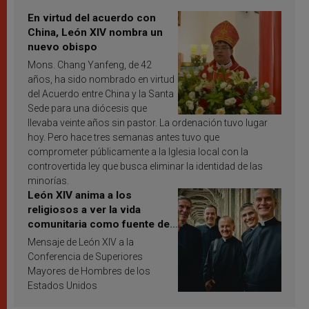
En virtud del acuerdo con
China, León XIV nombra un
nuevo obispo
Mons. Chang Yanfeng, de 42
años, ha sido nombrado en virtud
del Acuerdo entre China y la Santa
Sede para una diócesis que
llevaba veinte años sin pastor. La ordenación tuvo lugar
hoy. Pero hace tres semanas antes tuvo que
comprometer públicamente a la Iglesia local con la
controvertida ley que busca eliminar la identidad de las
minorías.
León XIV anima a los
religiosos a ver la vida
comunitaria como fuente de
inspiración y santificación
Mensaje de León XIV a la
Conferencia de Superiores
Mayores de Hombres de los
Estados Unidos