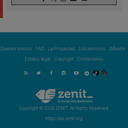
León XIV visitará el Santuario de la Madre
del Buen Consejo de Genazzano
07.08.2026
Filipinas: el Vicariato Apostólico de Calapán
se convierte en diócesis
07.08.2026
Honduras: Los desplazados invisibles de una
crisis olvidada
Quiénes somos
FAQ
La Propiedad
Los servicios
Difusión
07.08.2026
Bokalic: "En Argentina el Papa León señalará
Estatus legal
Copyright
Contáctenos
el compromiso del cristiano"
07.08.2026
La matanza de niños en Gaza no cesa: 300
muertos en 300 días
07.08.2026
Tagle: La guerra desfigura el mundo, solo la
revelación de Dios lo transfigura
Copyright © 2026 ZENIT. All Rights Reserved.
https://es.zenit.org