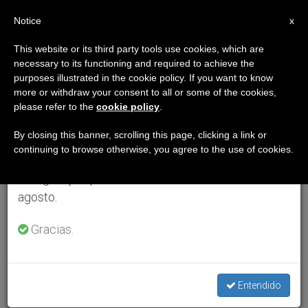
ES
Notice
×
x
Aviso importante
This website or its third party tools use cookies, which are
necessary to its functioning and required to achieve the
Del 27 de julio al 7 de agosto haremos la pausa
purposes illustrated in the cookie policy. If you want to know
anual, aprovechando que en el periodo de verano
more or withdraw your consent to all or some of the cookies,
please refer to the
cookie policy
.
se generan menos informaciones y también el
consumo de las mismas disminuye.
By closing this banner, scrolling this page, clicking a link or
continuing to browse otherwise, you agree to the use of cookies.
Retomamos el trabajo ordinario de las ediciones
en inglés y español de ZENIT el lunes 10 de
agosto.
Gracias.
Entendido