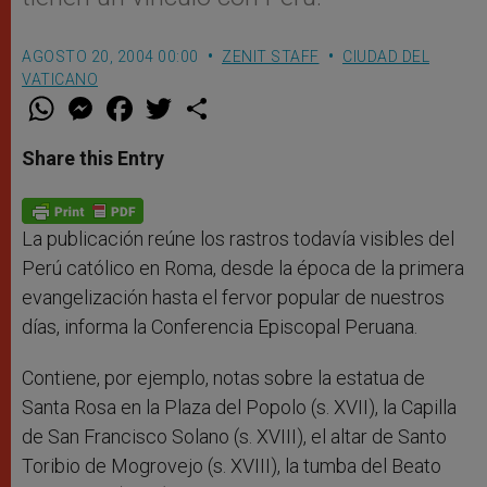
AGOSTO 20, 2004 00:00
ZENIT STAFF
CIUDAD DEL
VATICANO
W
M
F
T
S
h
e
a
w
h
a
s
c
i
a
t
s
e
t
r
Share this Entry
s
e
b
t
e
A
n
o
e
p
g
o
r
p
e
k
r
La publicación reúne los rastros todavía visibles del
Perú católico en Roma, desde la época de la primera
evangelización hasta el fervor popular de nuestros
días, informa la Conferencia Episcopal Peruana.
Contiene, por ejemplo, notas sobre la estatua de
Santa Rosa en la Plaza del Popolo (s. XVII), la Capilla
de San Francisco Solano (s. XVIII), el altar de Santo
Toribio de Mogrovejo (s. XVIII), la tumba del Beato