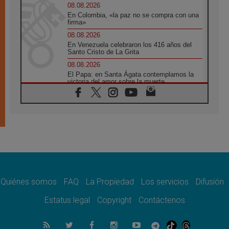
08.08.2026
En Colombia, «la paz no se compra con una
firma»
08.08.2026
En Venezuela celebraron los 416 años del
Santo Cristo de La Grita
08.08.2026
El Papa: en Santa Ágata contemplamos la
victoria del amor sobre la muerte
08.08.2026
León XIV visitará el Santuario de la Madre
del Buen Consejo de Genazzano
07.08.2026
Filipinas: el Vicariato Apostólico de Calapán
se convierte en diócesis
07.08.2026
Honduras: Los desplazados invisibles de una
crisis olvidada
Quiénes somos
FAQ
La Propiedad
Los servicios
Difusión
07.08.2026
Bokalic: "En Argentina el Papa León señalará
Estatus legal
Copyright
Contáctenos
el compromiso del cristiano"
07.08.2026
La matanza de niños en Gaza no cesa: 300