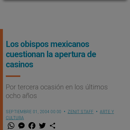
Los obispos mexicanos
cuestionan la apertura de
casinos
Por tercera ocasión en los últimos
ocho años
SEPTIEMBRE 01, 2004 00:00
ZENIT STAFF
ARTE Y
CULTURA
W
M
F
T
S
h
e
a
w
h