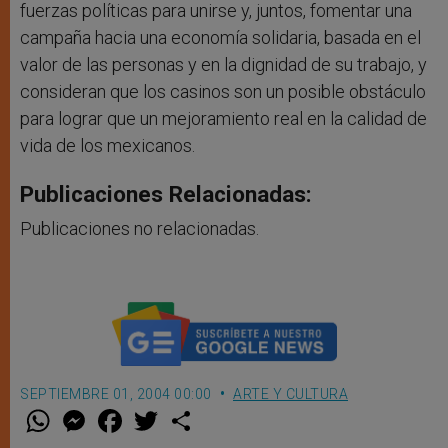
fuerzas políticas para unirse y, juntos, fomentar una
campaña hacia una economía solidaria, basada en el
valor de las personas y en la dignidad de su trabajo, y
consideran que los casinos son un posible obstáculo
para lograr que un mejoramiento real en la calidad de
vida de los mexicanos.
Publicaciones Relacionadas:
Publicaciones no relacionadas.
SEPTIEMBRE 01, 2004 00:00
ARTE Y CULTURA
W
M
F
T
S
h
e
a
w
h
a
s
c
i
a