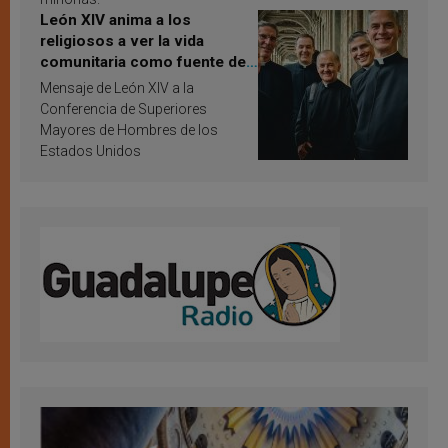
León XIV anima a los
religiosos a ver la vida
comunitaria como fuente de
inspiración y santificación
Mensaje de León XIV a la
Conferencia de Superiores
Mayores de Hombres de los
Estados Unidos