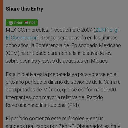
a
s
c
i
a
t
s
e
t
r
Share this Entry
s
e
b
t
e
A
n
o
e
p
g
o
r
p
e
k
r
MÉXICO, miércoles, 1 septiembre 2004 (
ZENIT.org
–
El Observador
).- Por tercera ocasión en los últimos
ocho años, la Conferencia del Episcopado Mexicano
(CEM) ha criticado duramente la iniciativa de ley
sobre casinos y casas de apuestas en México.
Esta iniciativa está preparada ya para votarse en el
próximo período ordinario de sesiones de la Cámara
de Diputados de México, que se conforma de 500
integrantes, con mayoría relativa del Partido
Revolucionario Institucional (PRI).
El período comenzó este miércoles y, según
sondeos realizados por Zenit-El Observador, es muy