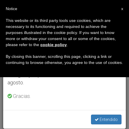
ES
Notice
×
x
Aviso importante
This website or its third party tools use cookies, which are
necessary to its functioning and required to achieve the
Del 27 de julio al 7 de agosto haremos la pausa
purposes illustrated in the cookie policy. If you want to know
anual, aprovechando que en el periodo de verano
more or withdraw your consent to all or some of the cookies,
please refer to the
cookie policy
.
se generan menos informaciones y también el
consumo de las mismas disminuye.
By closing this banner, scrolling this page, clicking a link or
continuing to browse otherwise, you agree to the use of cookies.
Retomamos el trabajo ordinario de las ediciones
en inglés y español de ZENIT el lunes 10 de
agosto.
Gracias.
Entendido