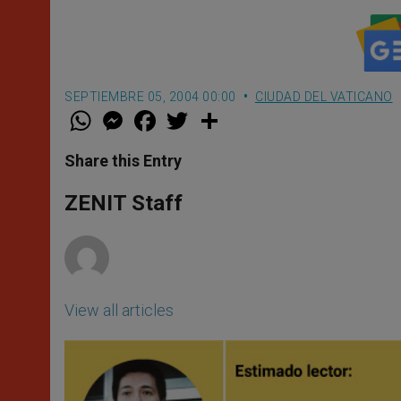
SEPTIEMBRE 05, 2004 00:00
CIUDAD DEL VATICANO
W
M
F
T
S
h
e
a
w
h
a
s
c
i
a
t
s
e
t
r
Share this Entry
s
e
b
t
e
A
n
o
e
p
g
o
r
ZENIT Staff
p
e
k
r
View all articles