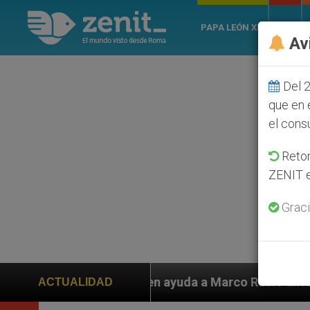
PAPA LEÓN XIV
ROMA
Av
Del 2
que en 
el cons
Retom
ZENIT e
Graci
iden ayuda a Marco Rubio ante persecución de colonos j
ACTUALIDAD