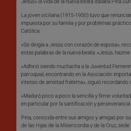
Jesús» la vida de la nueva beata italiana Pina Sur
La joven siciliana (1915-1950) tuvo que renunciar 
impuesta por su familia y por problemas práctico
Católica.
«Se dirigía a Jesús con corazón de esposa», recor
estas palabras de la nueva beata: «Jesús, hazme s
«Adhirió siendo muchacha a la Juventud Femenina
parroquial, encontrando en la Asociación import
intenso de amistad fraterna», siguió recordando d
«Maduró poco a poco la sencilla y firme volunta
en particular por la santificación y perseveranci
Pina, conocida entre sus amigos y amigas por su b
de las Hijas de la Misericordia y de la Cruz, sede