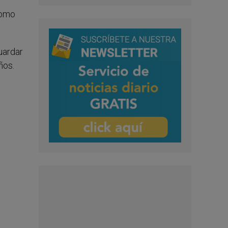
como
uardar
ños.