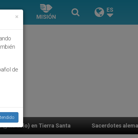
ES
×
MISIÓN
hando
ambién
pañol de
tendido
anta
Sacerdotes alemanes fieles al Papa contes