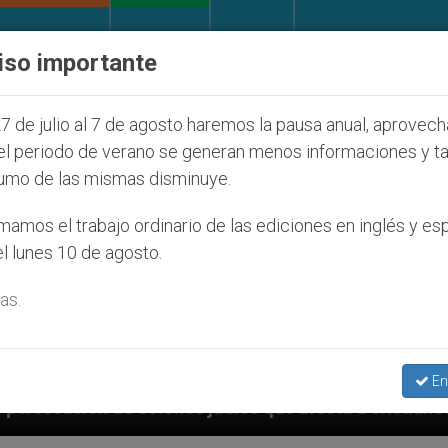
IGLESIA Y MUNDO
DOCUMENTOS
DONATIVOS
iso importante
7 de julio al 7 de agosto haremos la pausa anual, aprovec
el periodo de verano se generan menos informaciones y t
umo de las mismas disminuye.
amos el trabajo ordinario de las ediciones en inglés y es
l lunes 10 de agosto.
as.
En
udíos que afecta a cristianos (y no sólo) en Tierra S