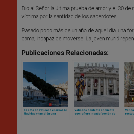
Dio al Señor la última prueba de amor y el 30 d
víctima por la santidad de los sacerdotes.
Pasado poco más de un año de aquel día, una form
cama, incapaz de moverse. La joven murió repent
Publicaciones Relacionadas:
Ya está en Vaticano el árbol de
Vaticano contesta encuesta
Vatica
Navidad y también una
que refiere insatisfacción de
restau
pregunta con respuesta: ¿es
algunos empleados: no hay
Miguel
correcto talar un árbol así?
descontento generalizado