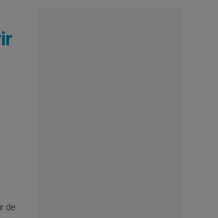
ir
ir de