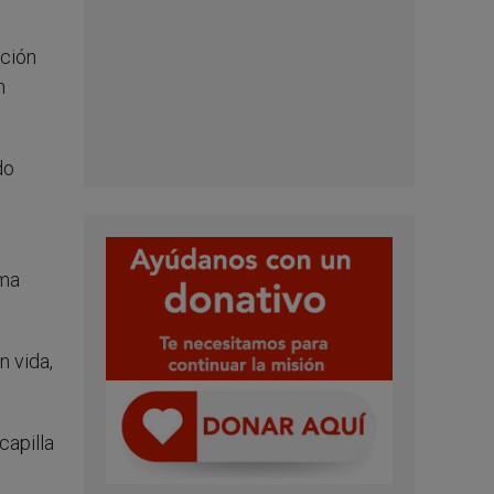
ición
n
do
ima
n vida,
capilla