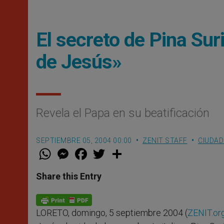
El secreto de Pina Sur
de Jesús»
Revela el Papa en su beatificación
SEPTIEMBRE 05, 2004 00:00
ZENIT STAFF
CIUDAD
W
M
F
T
S
h
e
a
w
h
a
s
c
i
a
t
s
e
t
r
Share this Entry
s
e
b
t
e
A
n
o
e
p
g
o
r
p
e
k
LORETO, domingo, 5 septiembre 2004 (
ZENIT.or
r