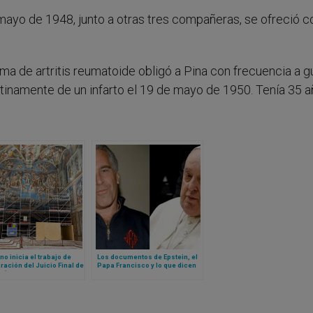
e mayo de 1948, junto a otras tres compañeras, se ofreció 
a de artritis reumatoide obligó a Pina con frecuencia a g
inamente de un infarto el 19 de mayo de 1950. Tenía 35 a
no inicia el trabajo de
Los documentos de Epstein, el
ración del Juicio Final de
Papa Francisco y lo que dicen
 Ángel en Capilla Sixtina
sobre el Vaticano